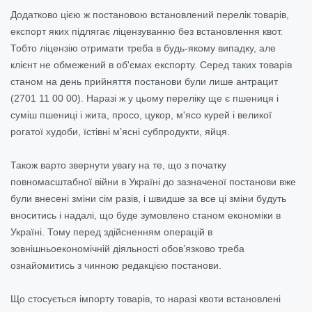
Додатково цією ж постановою встановлений перелік товарів,
експорт яких підлягає ліцензуванню без встановлення квот.
Тобто ліцензію отримати треба в будь-якому випадку, але
клієнт не обмежений в об'ємах експорту. Серед таких товарів
станом на день прийняття постанови були лише антрацит
(
2701 11 00 00). Наразі ж у цьому переліку ще є пшениця і
суміш пшениці і жита, просо, цукор, м'ясо курей і великої
рогатої худоби, їстівні м’ясні субпродукти, яйця.
Також варто звернути увагу на те, що з початку
повномасштабної війни в Україні до зазначеної постанови вже
були внесені зміни сім разів, і швидше за все ці зміни будуть
вноситись і надалі, що буде зумовлено станом економіки в
Україні. Тому перед здійсненням операцій в
зовнішньоекономічній діяльності обов’язково треба
ознайомитись з чинною редакцією постанови.
Що стосується імпорту товарів, то наразі квоти встановлені