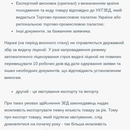
Експертний висновок (оригінал) з визначенням країни
походження та коду товару відповідно до УКТЗЕД, який
видається Торгово-промисловою палатою України або
регіональною торгово-промисловою палатою;
Інші документи, за бажанням заявника.
Наразі (на період воєнного стану) не справляється державний
збір за видачу ліцензії. У разі запровадження режиму
автоматичного ліцензування строк видачі ліцензії не повинен
перевищувати 10 робочих днів від дати одержання заявки та
інших необхідних документів, що відповідають установленим
вимогам.
другий - це квотування експорту та імпорту.
При таких умовах здійснення ЗЕД законодавець надає
можливість експортувати певну кількість товару за рік. Тому
про експорт товару, який підлягає квотуванню, слід
домовлятися на початку року - так більша можливість