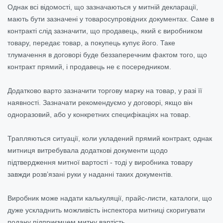
Однак всі відомості, що зазначаються у митній декларації,
мають бути зазначені у товаросупровідних документах. Саме в
контракті слід зазначити, що продавець, який є виробником
товару, передає товар, а покупець купує його. Таке
тлумачення в договорі буде беззаперечним фактом того, що
контракт прямий, і продавець не є посередником.
Додатково варто зазначити торгову марку на товар, у разі її
наявності. Зазначати рекомендуємо у договорі, якщо він
одноразовий, або у конкретних специфікаціях на товар.
Трапляються ситуації, коли укладений прямий контракт, однак
митниця витребувала додаткові документи щодо
підтвердження митної вартості - тоді у виробника товару
завжди розв’язані руки у наданні таких документів.
Виробник може надати калькуляції, прайс-листи, каталоги, що
дуже ускладнить можливість інспектора митниці скоригувати
подану підприємцем митну вартість.