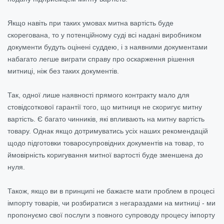
Якщо навіть при таких умовах митна вартість буде
скорегована, то у потенційному суді всі надані виробником
документи будуть оцінені суддею, і з наявними документами
набагато легше виграти справу про оскарження рішення
митниці, ніж без таких документів.
Так, одної лише наявності прямого контракту мало для
стовідсоткової гарантії того, що митниця не скоригує митну
вартість. Є багато чинників, які впливають на митну вартість
товару. Однак якщо дотримуватись усіх наших рекомендацій
щодо підготовки товаросупровідних документів на товар, то
ймовірність коригування митної вартості буде зменшена до
нуля.
Також, якщо ви в принципі не бажаєте мати проблем в процесі
імпорту товарів, чи розбиратися з негараздами на митниці - ми
пропонуємо свої послуги з повного супроводу процесу імпорту