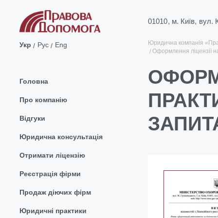
01010, м. Київ, вул.
Юридична компанія «Пр
Укр
Рус
Eng
Оформлення ліцензії н
ОФОРМ
Головна
ПРАКТ
Про компанію
ЗАПИТ
Відгуки
Юридична консультація
Отримати ліцензію
Реєстрація фірми
Продаж діючих фірм
Юридичні практики