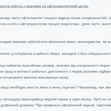
могли клієнту з ліцензією на офтальмологічний центр.
досвід, часто офтальмолог поєднує відразу кілька спеціальностей: оф
и пліч-о-пліч з офтальмологом працює медсестра і, дуже часто, анес
ипадках важливо забезпечити виконання вимог законодавства, які в
етного устаткування в кабінеті лікаря, виходячи з його спеціальност
лощі кабінетів ліцензійним умовам, залежно від спеціальності лікаря;
 праці в контексті робочого дня кожного з лікарів (важливо підібрат
 встановлені законом максимальні межі).
якщо необхідно внести зміни в чинну ліцензію? Наприклад, при змін
у процедуру законодавець виділив термін в один місяць. Щоб не от
 дозвільний документ. При правильно оформленій ліцензії, підготовк