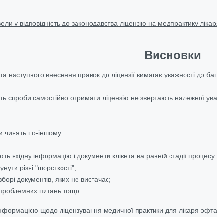
ели у відповідність до законодавства ліцензію на медпрактику ліка
Висновки
та наступного внесення правок до ліцензії вимагає уважності до баг
бить спроби самостійно отримати ліцензію не звертають належної ув
 чинять по-іншому:
ть вхідну інформацію і документи клієнта на ранній стадії процесу
нути різні "шорсткості";
борі документів, яких не вистачає;
 проблемних питань тощо.
нформацією щодо ліцензування медичної практики для лікаря офтал