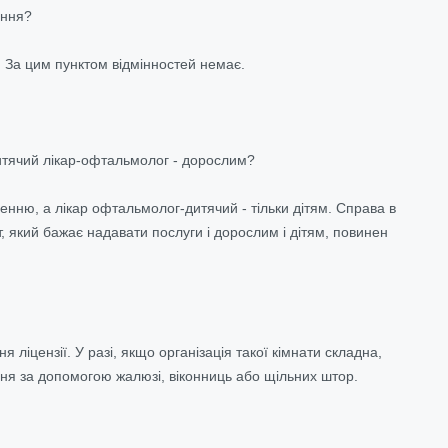
ання?
 За цим пунктом відмінностей немає.
итячий лікар-офтальмолог - дорослим?
нню, а лікар офтальмолог-дитячий - тільки дітям. Справа в
т, який бажає надавати послуги і дорослим і дітям, повинен
іцензії. У разі, якщо організація такої кімнати складна,
ня за допомогою жалюзі, віконниць або щільних штор.