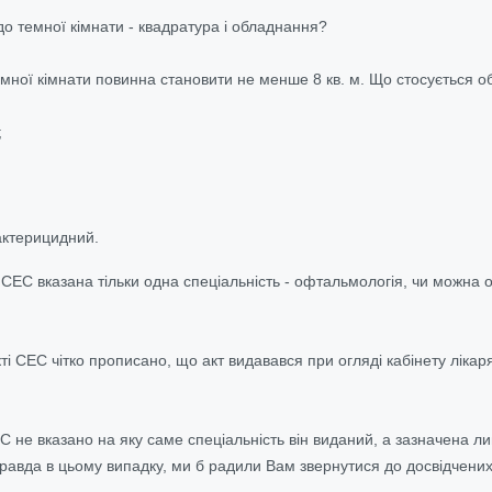
до темної кімнати - квадратура і обладнання?
ної кімнати повинна становити не менше 8 кв. м. Що стосується об
;
;
актерицидний.
 СЕС вказана тільки одна спеціальність - офтальмологія, чи можна о
ті СЕС чітко прописано, що акт видавався при огляді кабінету лікар
ЕС не вказано на яку саме спеціальність він виданий, а зазначена 
Правда в цьому випадку, ми б радили Вам звернутися до досвідчених