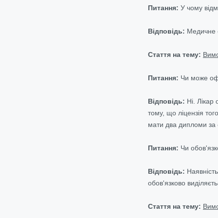
Питання:
У чому відм
Відповідь:
Медичне о
Стаття на тему:
Вимо
Питання:
Чи може офт
Відповідь:
Ні. Лікар
тому, що ліцензія тог
мати два дипломи за 
Питання:
Чи обов'язк
Відповідь:
Наявність
обов'язково виділяєт
Стаття на тему:
Вимо