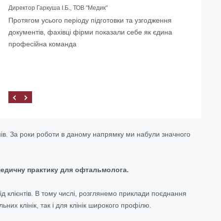
Директор Гаркуша І.Б., ТОВ "Медик"
Протягом усього періоду підготовки та узгодження
… Скориставшись послугами Юридичної компанії
документів, фахівці фірми показали себе як єдина
«Правова допомога» ми не тільки змогли вирішити
професійна команда
наші завдання, а й знайшли для себе компетентного
та надійного партнера.
ів. За роки роботи в даному напрямку ми набули значного
 медичну практику для офтальмолога.
д клієнтів. В тому числі, розглянемо приклади поєднання
ьних клінік, так і для клінік широкого профілю.