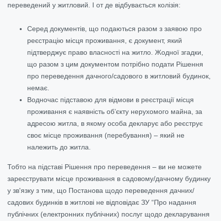
переведений у житловий. І от де відбувається колізія:
Серед документів, що подаються разом з заявою про
реєстрацію місця проживання, є документ, який
підтверджує право власності на житло. Жодної згадки,
що разом з цим документом потрібно подати Рішення
про переведення дачного/садового в житловий будинок,
немає.
Водночас підставою для відмови в реєстрації місця
проживання є наявність об’єкту нерухомого майна, за
адресою житла, в якому особа декларує або реєструє
своє місце проживання (перебування) – який не
належить до житла.
Тобто на підставі Рішення про переведення – ви не можете
зареєструвати місце проживання в садовому/дачному будинку
у зв'язку з тим, що Постанова щодо переведення дачних/
садових будинків в житлові не відповідає ЗУ “Про надання
публічних (електронних публічних) послуг щодо декларування