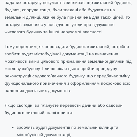
наданих нотаріусу документів випливає, що житловий будинок,
будівля, споруда тощо, були зведені або будуються на
земельній ділянці, яка не була призначена для таких цілей, то
нотаріус відмовляє у посвідченні угоди про відчуження
житлового будинку та іншої нерухомої власності.
Тому перед тим, як переводити будинок в житловий, потрібно
зробити аудит містобудівної документації на визначення
можливості зміни цільового призначення земельної ділянки під
житлову забудову. І лише після цього пройти процедуру
реконструкції садового/дачного будинку, що передбачає зміну
функціонального призначення з оформленням покроково всіх
належних дозвільних документів.
Якщо сьогодні ви плануєте перевести дачний або садовий
будинок в житловий, наші юристи:
зроблять аудит документів по земельній ділянці та
містобудівній документації;