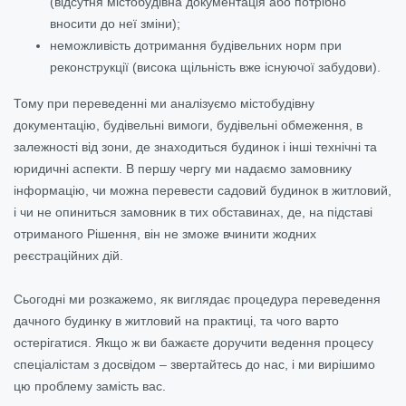
(відсутня містобудівна документація або потрібно
вносити до неї зміни);
неможливість дотримання будівельних норм при
реконструкції (висока щільність вже існуючої забудови).
Тому при переведенні ми аналізуємо містобудівну
документацію, будівельні вимоги, будівельні обмеження, в
залежності від зони, де знаходиться будинок і інші технічні та
юридичні аспекти. В першу чергу ми надаємо замовнику
інформацію, чи можна перевести садовий будинок в житловий,
і чи не опиниться замовник в тих обставинах, де, на підставі
отриманого Рішення, він не зможе вчинити жодних
реєстраційних дій.
Сьогодні ми розкажемо, як виглядає процедура переведення
дачного будинку в житловий на практиці, та чого варто
остерігатися. Якщо ж ви бажаєте доручити ведення процесу
спеціалістам з досвідом – звертайтесь до нас, і ми вирішимо
цю проблему замість вас.