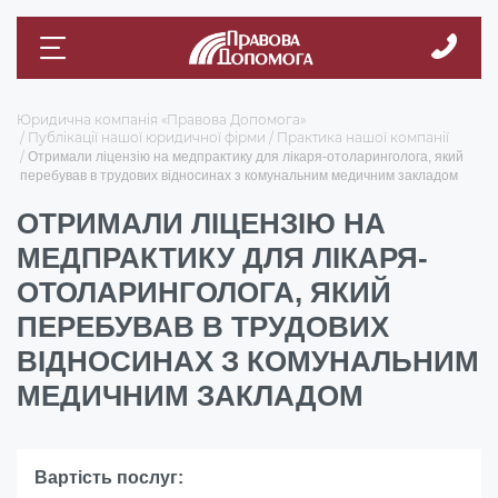
Юридична компанія «Правова Допомога»
Публікації нашої юридичної фірми
Практика нашої компанії
Отримали ліцензію на медпрактику для лікаря-отоларинголога, який
перебував в трудових відносинах з комунальним медичним закладом
ОТРИМАЛИ ЛІЦЕНЗІЮ НА
МЕДПРАКТИКУ ДЛЯ ЛІКАРЯ-
ОТОЛАРИНГОЛОГА, ЯКИЙ
ПЕРЕБУВАВ В ТРУДОВИХ
ВІДНОСИНАХ З КОМУНАЛЬНИМ
МЕДИЧНИМ ЗАКЛАДОМ
Вартість послуг: