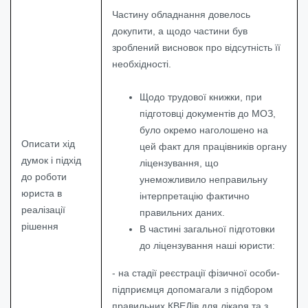
Частину обладнання довелось
докупити, а щодо частини був
зроблений висновок про відсутність її
необхідності.
Щодо трудової книжки, при
підготовці документів до МОЗ,
було окремо наголошено на
Описати хід
цей факт для працівників органу
думок і підхід
ліцензування, що
до роботи
унеможливило неправильну
юриста в
інтерпретацію фактично
реалізації
правильних даних.
рішення
В частині загальної підготовки
до ліцензування наші юристи:
- на стадії реєстрації фізичної особи-
підприємця допомагали з підбором
правильних КВЕДів для лікаря та з