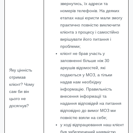
звернутись, їх адреси та
номерів телефонів. На деяких
етапах наші юристи мали змогу
практично повністю виключити
клієнта з процесу і самостійно
вирішувати його питання і
проблеми;
клієнт не брав участь у
заповненні більше ніж 30
аркушів відомостей, які
Яку цінність
подаються у МОЗ, а тільки
отримав
надав нам необхідну
клієнт? Чому
інформацію. Правильність
сам би він
внесення інформації та
цього не
надання відповідей на питання
досягнув?
відповідно до вимог МОЗ ми
повністю взяли на себе;
у ході відпрацювання наш клієнт
був забезпечений наявністю