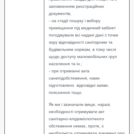
заповненням реєстраційних
документів;
- на стадії пошуку і вибору
приміщення під медичний кабінет
погоджували всі надані дані з точки
зору відповідності санітарним та
будівельним нормам, в тому числі
щодо доступу маломобільних груп
населення та ін.;
- при отриманні акта
санепідобстеження, нами
підготовлено відповідні заяви,
пояснення тощо.
Як ми і зазначали вище, наразі,
необхідності отримувати акт
санітарно-епідеміологічного
обстеження немає, проте, є
необхідність отримувати документ про