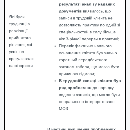
результаті аналізу наданих
документів
виявилось, що
Які були
записи в трудовій клієнта не
труднощі в
дозволяють практику по одній зі
реалізації
спеціальностей в силу більше
прийнятого
ніж 3-річної перерви в практиці;
рішення, які
Перелік фактично наявного
успішно
оснащення клієнта був значно
врегулювали
коротший передбаченого
наші юристи
законом табеля, що могло бути
причиною відмови;
В трудовій книжці клієнта був
ряд проблем
щодо порядку
ведення записів, що могло бути
неправильно інтерпретовано
МОЗ.
В частині вирішення проблемних