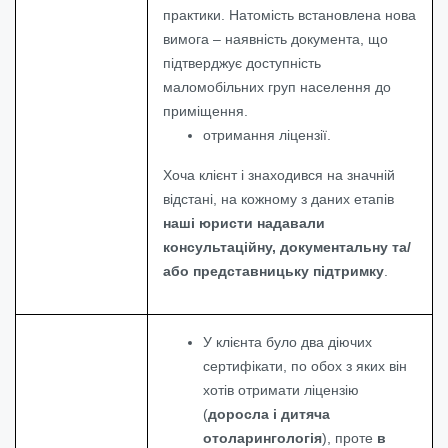
практики. Натомість встановлена нова
вимога – наявність документа, що
підтверджує доступність
маломобільних груп населення до
приміщення.
отримання ліцензії.
Хоча клієнт і знаходився на значній
відстані, на кожному з даних етапів
наші юристи надавали
консультаційну, документальну та/
або представницьку підтримку
.
У клієнта було два діючих
сертифікати, по обох з яких він
хотів отримати ліцензію
(
доросла і дитяча
отоларингологія
), проте
в