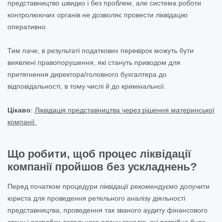
представництво швидко і без проблем, але система роботи
контролюючих органів не дозволяє провести ліквідацію
оперативно.
Тим паче, в результаті податкових перевірок можуть бути
виявлені правопорушення, які стануть приводом для
притягнення директора/головного бухгалтера до
відповідальності, в тому числі й до кримінальної.
Цікаво
:
Ліквідація представництва через рішення материнської
компанії
Що робити, щоб процес ліквідації
компанії пройшов без ускладнень?
Перед початком процедури ліквідації рекомендуємо долучити
юриста для проведення ретельного аналізу діяльності
представництва, проведення так званого аудиту фінансового
стану і розробки детального плану заходів, які потрібно буде