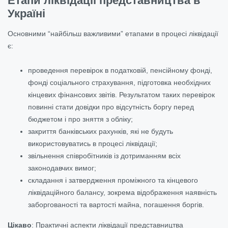
Етапи ліквідації представництва в
Україні
Основними “найбільш важливими” етапами в процесі ліквідації
є:
проведення перевірок в податковій, пенсійному фонді,
фонді соціального страхування, підготовка необхідних
кінцевих фінансових звітів. Результатом таких перевірок
повинні стати довідки про відсутність боргу перед
бюджетом і про зняття з обліку;
закриття банківських рахунків, які не будуть
використовуватись в процесі ліквідації;
звільнення співробітників із дотриманням всіх
законодавчих вимог;
складання і затвердження проміжного та кінцевого
ліквідаційного балансу, зокрема відображення наявність
заборгованості та вартості майна, погашення боргів.
Цікаво
:
Практичні аспекти ліквідації представництва