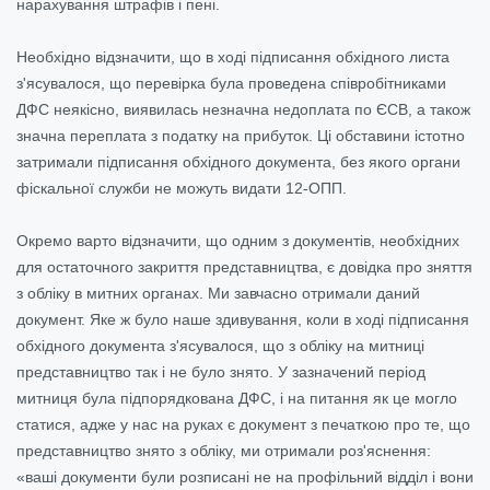
нарахування штрафів і пені.
Необхідно відзначити, що в ході підписання обхідного листа
з'ясувалося, що перевірка була проведена співробітниками
ДФС неякісно, виявилась незначна недоплата по ЄСВ, а також
значна переплата з податку на прибуток. Ці обставини істотно
затримали підписання обхідного документа, без якого органи
фіскальної служби не можуть видати 12-ОПП.
Окремо варто відзначити, що одним з документів, необхідних
для остаточного закриття представництва, є довідка про зняття
з обліку в митних органах. Ми завчасно отримали даний
документ. Яке ж було наше здивування, коли в ході підписання
обхідного документа з'ясувалося, що з обліку на митниці
представництво так і не було знято. У зазначений період
митниця була підпорядкована ДФС, і на питання як це могло
статися, адже у нас на руках є документ з печаткою про те, що
представництво знято з обліку, ми отримали роз'яснення:
«ваші документи були розписані не на профільний відділ і вони