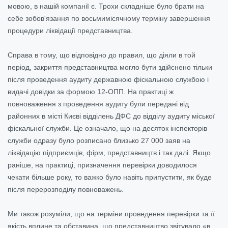
мовою, в нашій компанії є. Трохи складніше було брати на
себе зобов'язання по восьмимісячному терміну завершення
процедури ліквідації представництва.
Справа в тому, що відповідно до правил, що діяли в той
період, закриття представництва могло бути здійснено тільки
після проведення аудиту державною фіскальною службою і
видачі довідки за формою 12-ОПП. На практиці ж
повноваження з проведення аудиту були передані від
районних в місті Києві відділень ДФС до відділу аудиту міської
фіскальної служби. Це означало, що на десяток інспекторів
служби одразу було розписано близько 27 000 заяв на
ліквідацію підприємців, фірм, представництв і так далі. Якщо
раніше, на практиці, призначення перевірки доводилося
чекати більше року, то важко було навіть припустити, як буде
після перерозподілу повноважень.
Ми також розуміли, що на терміни проведення перевірки та її
якість вплине та обставина, що представництво звітувало «в