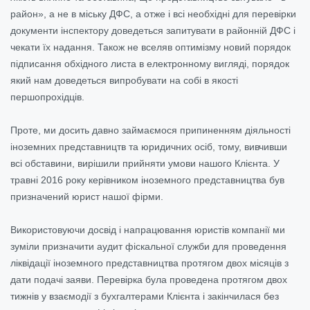
район», а не в міську ДФС, а отже і всі необхідні для перевірки
документи інспектору доведеться запитувати в районній ДФС і
чекати їх надання. Також не вселяв оптимізму новий порядок
підписання обхідного листа в електронному вигляді, порядок
який нам доведеться випробувати на собі в якості
першопрохідців.
Проте, ми досить давно займаємося припиненням діяльності
іноземних представництв та юридичних осіб, тому, вивчивши
всі обставини, вирішили прийняти умови нашого Клієнта. У
травні 2016 року керівником іноземного представництва був
призначений юрист нашої фірми.
Використовуючи досвід і напрацювання юристів компанії ми
зуміли призначити аудит фіскальної служби для проведення
ліквідації іноземного представництва протягом двох місяців з
дати подачі заяви. Перевірка була проведена протягом двох
тижнів у взаємодії з бухгалтерами Клієнта і закінчилася без