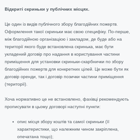
Відкриті скриньки у публічних місцях.
Це один із видів публічного збору благодійних пожертв.
Оформлення такої скриньки має свою специфіку. По-перше,
між благодійною організацією і закладом, де буде або на
території якого буде встановлена скринька, має бути
укладений договір про надання в користування частини
приміщення для установки скриньки-скарбнички по збору
благодійних пожертв для конкретних цілей. Це може бути як
договір оренди, так і договір позички частини приміщення
(території).
Хоча нормативно це не встановлено, фахівці рекомендують
прописувати в цьому договорі наступні пункти:
опис місця збору коштів та самої скриньки (її
характеристики, що належним чином закріплена,
опечатана тощо);