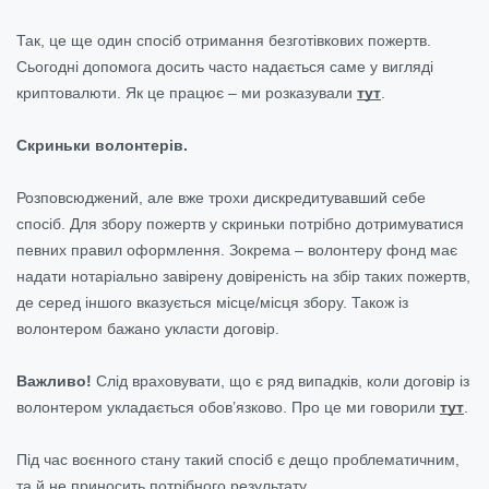
Так, це ще один спосіб отримання безготівкових пожертв.
Сьогодні допомога досить часто надається саме у вигляді
криптовалюти. Як це працює – ми розказували
тут
.
Скриньки волонтерів.
Розповсюджений, але вже трохи дискредитувавший себе
спосіб. Для збору пожертв у скриньки потрібно дотримуватися
певних правил оформлення. Зокрема – волонтеру фонд має
надати нотаріально завірену довіреність на збір таких пожертв,
де серед іншого вказується місце/місця збору. Також із
волонтером бажано укласти договір.
Важливо!
Слід враховувати, що є ряд випадків, коли договір із
волонтером укладається обов’язково. Про це ми говорили
тут
.
Під час воєнного стану такий спосіб є дещо проблематичним,
та й не приносить потрібного результату.