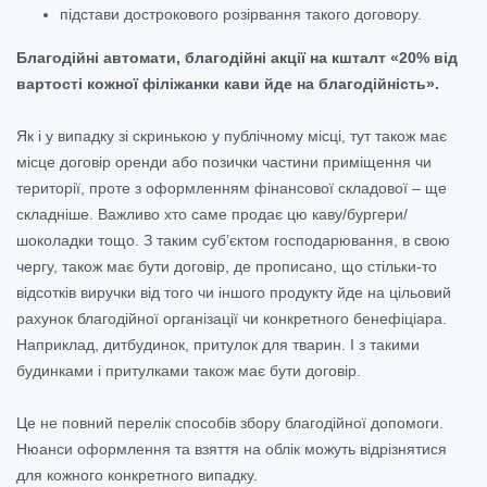
підстави дострокового розірвання такого договору.
Благодійні автомати, благодійні акції на кшталт «20% від
вартості кожної філіжанки кави йде на благодійність».
Як і у випадку зі скринькою у публічному місці, тут також має
місце договір оренди або позички частини приміщення чи
території, проте з оформленням фінансової складової – ще
складніше. Важливо хто саме продає цю каву/бургери/
шоколадки тощо. З таким суб’єктом господарювання, в свою
чергу, також має бути договір, де прописано, що стільки-то
відсотків виручки від того чи іншого продукту йде на цільовий
рахунок благодійної організації чи конкретного бенефіціара.
Наприклад, дитбудинок, притулок для тварин. І з такими
будинками і притулками також має бути договір.
Це не повний перелік способів збору благодійної допомоги.
Нюанси оформлення та взяття на облік можуть відрізнятися
для кожного конкретного випадку.