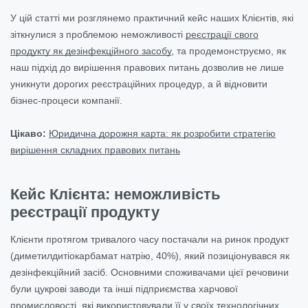
У цій статті ми розглянемо практичний кейс наших Клієнтів, які
зіткнулися з проблемою неможливості
реєстрації свого
продукту як дезінфекційного засобу
, та продемонструємо, як
наш підхід до вирішення правових питань дозволив не лише
уникнути дорогих реєстраційних процедур, а й відновити
бізнес-процеси компанії.
Цікаво:
Юридична дорожня карта: як розробити стратегію
вирішення складних правових питань
Кейс Клієнта: неможливість
реєстрації продукту
Клієнти протягом тривалого часу постачали на ринок продукт
(диметилдитіокарбамат натрію, 40%), який позиціонувався як
дезінфекційний засіб. Основними споживачами цієї речовини
були цукрові заводи та інші підприємства харчової
промисловості, які використовували її у своїх технологічних