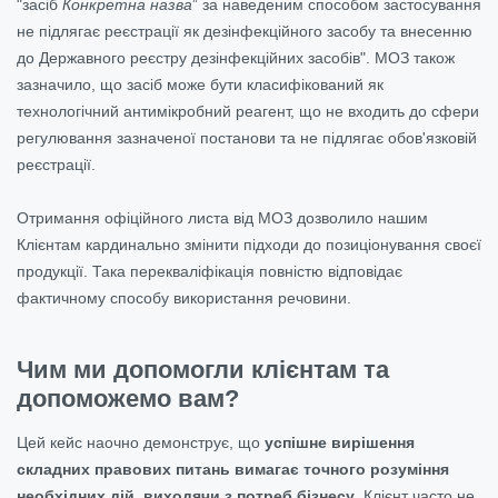
"засіб
Конкретна назва
” за наведеним способом застосування
не підлягає реєстрації як дезінфекційного засобу та внесенню
до Державного реєстру дезінфекційних засобів". МОЗ також
зазначило, що засіб може бути класифікований як
технологічний антимікробний реагент, що не входить до сфери
регулювання зазначеної постанови та не підлягає обов'язковій
реєстрації.
Отримання офіційного листа від МОЗ дозволило нашим
Клієнтам кардинально змінити підходи до позиціонування своєї
продукції. Така перекваліфікація повністю відповідає
фактичному способу використання речовини.
Чим ми допомогли клієнтам та
допоможемо вам?
Цей кейс наочно демонструє, що
успішне вирішення
складних правових питань вимагає точного розуміння
необхідних дій, виходячи з потреб бізнесу
. Клієнт часто не