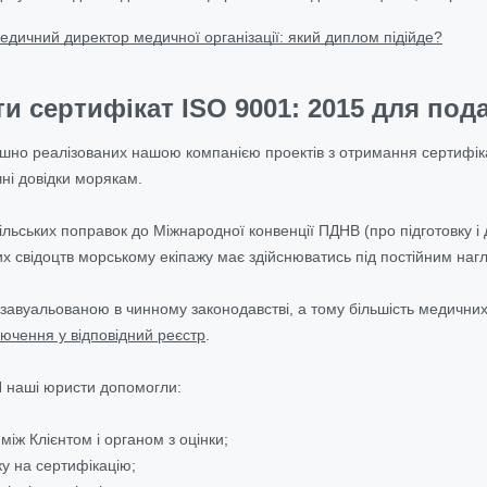
едичний директор медичної організації: який диплом підійде?
и сертифікат ISO 9001: 2015 для по
ішно реалізованих нашою компанією проектів з отримання сертифік
ні довідки морякам.
льських поправок до Міжнародної конвенції ПДНВ (про підготовку і 
свідоцтв морському екіпажу має здійснюватись під постійним нагл
 завуальованою в чинному законодавстві, а тому більшість медичних
лючення у відповідний реєстр
.
Я наші юристи допомогли:
 між Клієнтом і органом з оцінки;
ку на сертифікацію;