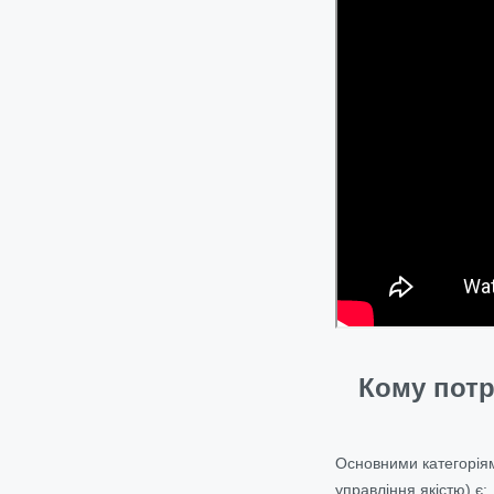
Кому потр
Основними категоріям
управління якістю) є: