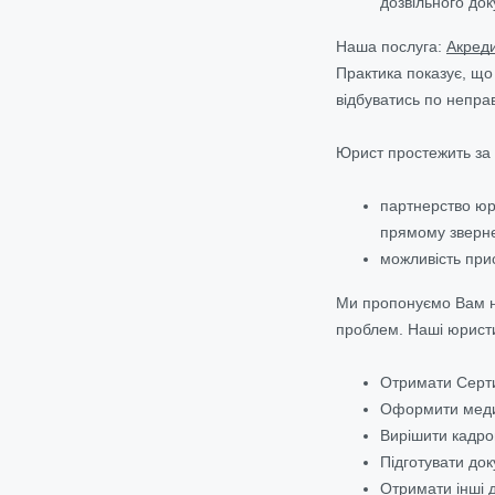
дозвільного до
Наша послуга:
Акреди
Практика показує, що
відбуватись по непра
Юрист простежить за
партнерство юр
прямому зверне
можливість прис
Ми пропонуємо Вам не
проблем. Наші юрист
Отримати Серти
Оформити медичн
Вирішити кадров
Підготувати док
Отримати інші 