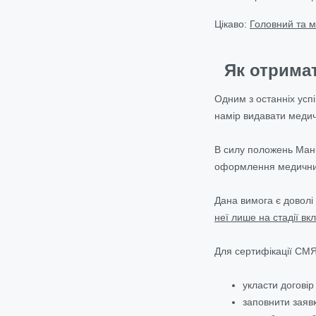
Цікаво:
Головний та м
Як отримат
Одним з останніх усп
намір видавати медич
В силу положень Мані
оформлення медичних 
Дана вимога є доволі
неї лише на стадії вк
Для сертифікації СМ
укласти договір
заповнити заяв