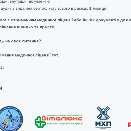
ідні внутрішні документи;
 аудит з видачею сертифікату всього в рамках
1 місяця
.
ога з отриманням медичної ліцензії або інших документів для
рішення швидко та просто.
дь на своє питання?
мання медичної ліцензії тут.
019
и