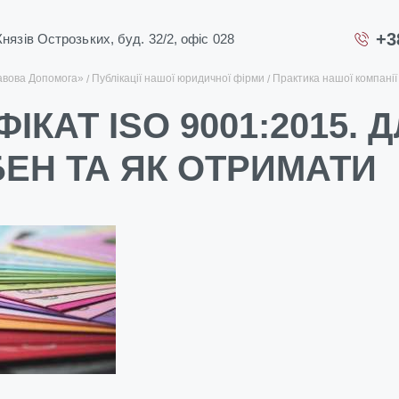
+3
 Князів Острозьких, буд. 32/2, офіс 028
авова Допомога»
Публікації нашої юридичної фірми
Практика нашої компанії
ІКАТ ISO 9001:2015. 
БЕН ТА ЯК ОТРИМАТИ