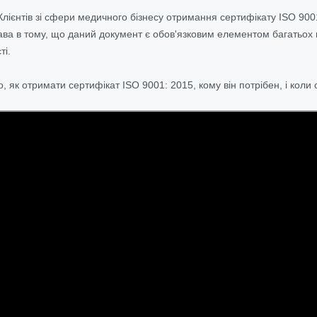
Клієнтів зі сфери медичного бізнесу отримання сертифікату ISO 90
ва в тому, що даний документ є обов'язковим елементом багатьох
ті.
, як отримати сертифікат ISO 9001: 2015, кому він потрібен, і коли