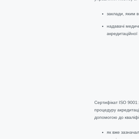
заклади, яким 
надавачі медич
акредитаційної 
Сертифікат ISO 9001:
процедуру акредитаці
допомогою до кваліф
як вже зазначал