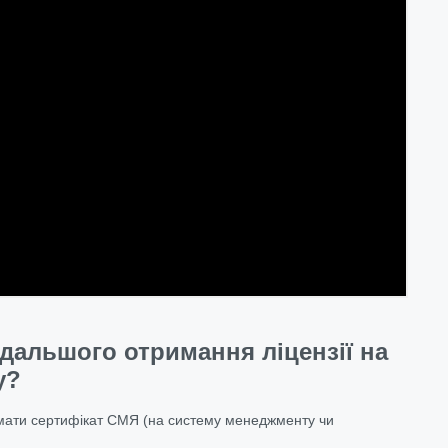
одальшого отримання ліцензії на
у?
имати сертифікат СМЯ (на систему менеджменту чи