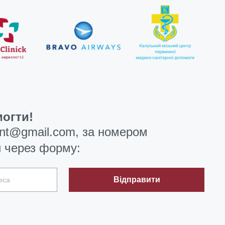
огти!
ent@gmail.com
, за номером
 через форму:
Відправити