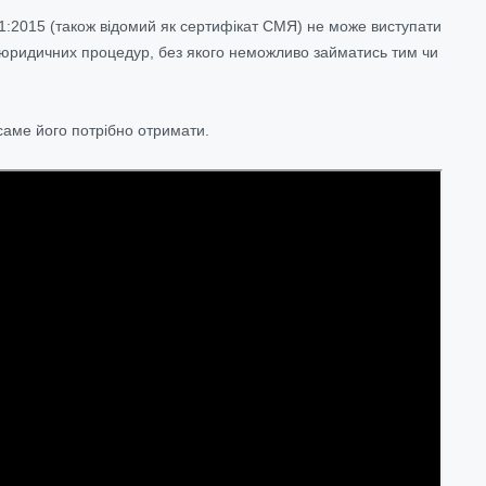
01:2015 (також відомий як сертифікат СМЯ) не може виступати
 юридичних процедур, без якого неможливо займатись тим чи
 саме його потрібно отримати.