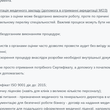
кумента.
тація медичного закладу (допомога в отриманні акредитації МОЗ)
 орган з оцінки може бездоганно виконати роботу, проте по причині 
вильному переліку спеціальностей. Важливі процеси можуть бути не 
 бездоганним виконанням процедури;
истів з органами оцінки часто дозволяє провести аудит без виїзду
нні;
корення процедур внаслідок розробки необхідної внутрішньої докум
 просто отримання потрібного Сертифікату, а допомогу з початком 
и допомагають:
фікат ISO 9001 діє до: 2015;
у ліцензію (навіть для клінік з великою кількістю персоналу);
і питання - призначення медичного та генерального директора в клі
ументацію для безпечної роботи бізнесу - договір на надання медични
документи для подальшого оформлення медичної ліцензії, наприкла