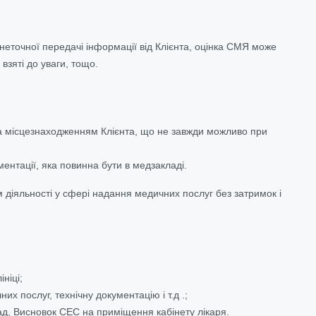
неточної передачі інформації від Клієнта, оцінка СМЯ може
взяті до уваги, тощо.
 за місцезнаходженням Клієнта, що не завжди можливо при
ентації, яка повинна бути в медзакладі.
діяльності у сфері надання медичних послуг без затримок і
ніці;
х послуг, технічну документацію і т.д .;
д, Висновок СЕС на приміщення кабінету лікаря.