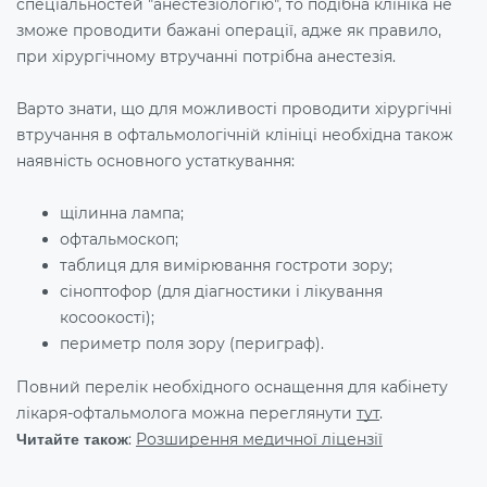
спеціальностей "анестезіологію", то подібна клініка не
зможе проводити бажані операції, адже як правило,
при хірургічному втручанні потрібна
анестезія
.
Варто знати, що для можливості проводити хірургічні
втручання в офтальмологічній клініці необхідна також
наявність основного устаткування:
щілинна лампа;
офтальмоскоп;
таблиця для вимірювання гостроти зору;
сіноптофор (для діагностики і лікування
косоокості);
периметр поля зору (
периграф
).
Повний перелік необхідного оснащення для кабінету
лікаря-офтальмолога можна переглянути
тут
.
:
Розширення медичної ліцензії
Читайте також