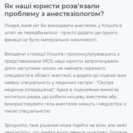
Як наші юристи розв'язали
проблему з анестезіологом?
Лікаря,
який міг би виконувати анестезію
, у Клієнта в
штаті не передбачалося - просто додати ще одного
фахівця не було матеріальної можливості.
Виходячи з позиції Клієнта і проконсультувавшись з
представниками МОЗ, наші юристи запропонували
діяти наступним чином: не наймати окремого
спеціаліста в області анестезії, а додати до ліцензії вже
наявну спеціальність у медичної сестри - "Сестра
медична (операційна)". Адже в ліцензійних вимогах
міститься умова, що робити місцеву анестезію або
використовувати гель-анестезію можуть і медсестри з
такою спеціальністю.
Зрозуміло, таке рішення може підійти не всім, але кейс
демонструє, що знайти вихід завжди можливо. Головне