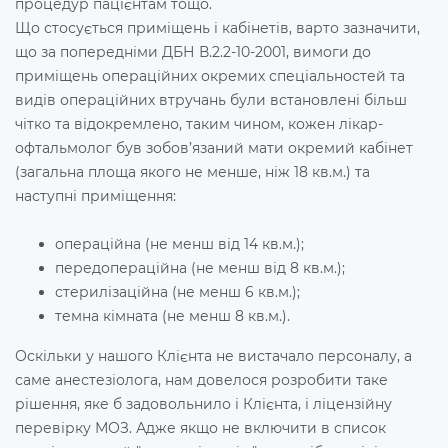
процедур пацієнтам тощо.
Що стосується приміщень і кабінетів, варто зазначити,
що за попередніми ДБН В.2.2-10-2001, вимоги до
приміщень операційних окремих спеціальностей та
видів операційних втручань були встановлені більш
чітко та відокремлено, таким чином, кожен лікар-
офтальмолог був зобов’язаний мати окремий кабінет
(загальна площа якого не менше, ніж 18 кв.м.) та
наступні приміщення:
операційна (не менш від 14 кв.м.);
передопераційна (не менш від 8 кв.м.);
стерилізаційна (не менш 6 кв.м.);
темна кімната (не менш 8 кв.м.).
Оскільки у нашого Клієнта не вистачало персоналу, а
саме анестезіолога, нам довелося розробити таке
рішення, яке б задовольнило і Клієнта, і ліцензійну
перевірку МОЗ. Адже якщо не включити в список