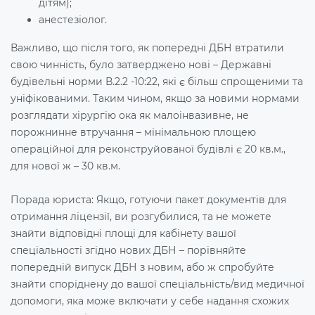
дітям);
анестезіолог.
Важливо, що після того, як попередні ДБН втратили
свою чинність, було затверджено нові – Державні
будівельні норми В.2.2 -10:22, які є більш спрощеними та
уніфікованими. Таким чином, якщо за новими нормами
розглядати хірургію ока як малоінвазивне, не
порожнинне втручання – мінімальною площею
операційної для реконструйованої будівлі є 20 кв.м.,
для нової ж – 30 кв.м.
Порада юриста:
Якщо, готуючи пакет документів для
отримання ліцензії, ви розгубилися, та не можете
знайти відповідні площі для кабінету вашої
спеціальності згідно нових ДБН – порівняйте
попередній випуск ДБН з новим, або ж спробуйте
знайти споріднену до вашої спеціальність/вид медичної
допомоги, яка може включати у себе надання схожих