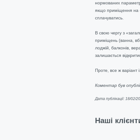
нормованих параметрів
якщо приміщення на о
сплачуватись.
В свою чергу з «зага
приміщень (ванна, вб
лоджій, балконів, вер
залишається відкрити
Проте, все ж варіант 
Коментар був опублік
Дата публікації: 18/02/2
Наші клієнт