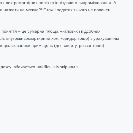
та електромагнітних полів та іонізуючого випромінювання. А
 назвати не можна?! Отож і податок з нього не повинен
 поняття – це сумарна площа житлових і підсобних
ій, внутрішньоквартирний хол, коридор тощо) з урахуванням
спеціалізованих» приміщень (для спорту, розваг тощо)
 кодексу вбачається найбільш імовірним.»