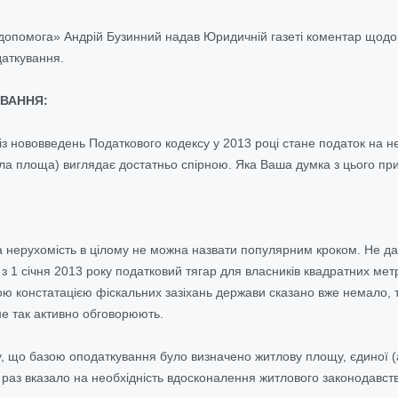
помога» Андрій Бузинний надав Юридичній газеті коментар щодо з
аткування.
ВАННЯ:
із нововведень Податкового кодексу у 2013 році стане податок на н
ла площа) виглядає достатньо спірною. Яка Ваша думка з цього пр
 нерухомість в цілому не можна назвати популярним кроком. Не д
а з 1 січня 2013 року податковий тягар для власників квадратних ме
ою констатацією фіскальних зазіхань держави сказано вже немало, т
е так активно обговорюють.
у, що базою оподаткування було визначено житлову площу, єдиної (а
 раз вказало на необхідність вдосконалення житлового законодавств