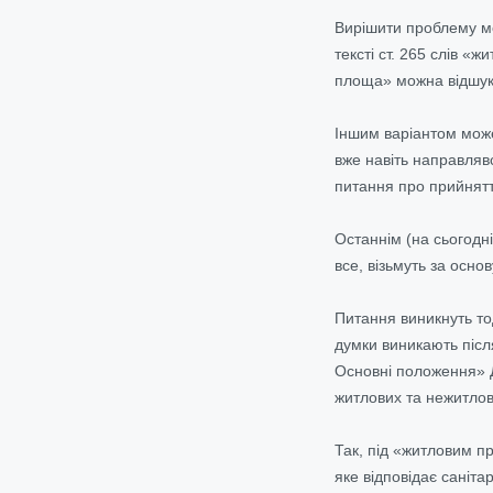
Вирішити проблему мо
тексті ст. 265 слів 
площа» можна відшука
Іншим варіантом може
вже навіть направлявс
питання про прийнятт
Останнім (на сьогодні
все, візьмуть за осн
Питання виникнуть то
думки виникають післ
Основні положення» Д
житлових та нежитло
Так, під «житловим п
яке відповідає саніт