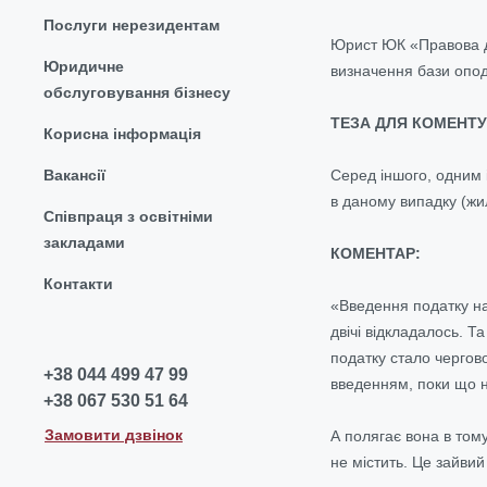
Послуги нерезидентам
Юрист ЮК «Правова до
Юридичне
визначення бази опод
обслуговування бізнесу
ТЕЗА ДЛЯ КОМЕНТУ
Корисна інформація
Вакансії
Серед іншого, одним 
в даному випадку (жи
Співпраця з освітніми
закладами
КОМЕНТАР:
Контакти
«Введення податку на
двічі відкладалось. Т
податку стало чергов
+38 044 499 47 99
введенням, поки що н
+38 067 530 51 64
Замовити дзвінок
А полягає вона в том
не містить. Це зайвий