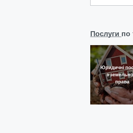
Послуги
по 
Юридичні по
з земельно
права