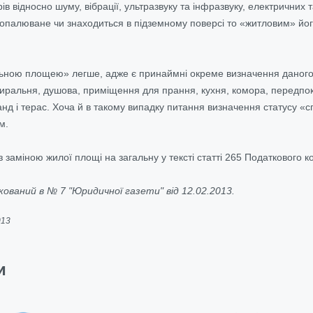
 відносно шуму, вібрації, ультразвуку та інфразвуку, електричних 
палюване чи знаходиться в підземному поверсі то «житловим» його
льною площею» легше, адже є принаймні окреме визначення даного
иральня, душова, приміщення для прання, кухня, комора, передпок
анд і терас. Хоча й в такому випадку питання визначення статусу «
м.
із заміною жилої площі на загальну у тексті статті 265 Податкового
ований в № 7 "Юридичної газети" від 12.02.2013.
013
и