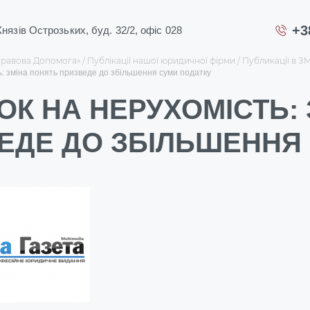
+3
 Князів Острозьких, буд. 32/2, офіс 028
Правова Допомога»
Публікації нашої юридичної фірми
Публикації в З
ь: зміна понять призведе до збільшення суми податку
ОК НА НЕРУХОМІСТЬ:
ЕДЕ ДО ЗБІЛЬШЕННЯ