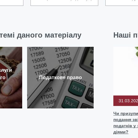
темі даного матеріалу
Наші п
слуги
го
Податкове право
31.03.20
Чи призупи
подання зві
податків у
діями?