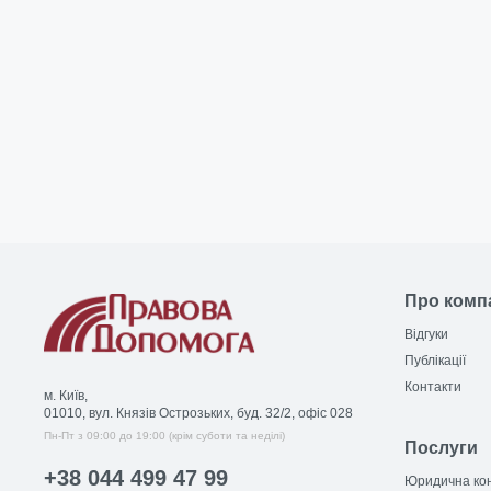
Про комп
Відгуки
Публікації
Контакти
м. Київ,
01010, вул. Князів Острозьких, буд. 32/2, офіс 028
Пн-Пт з 09:00 до 19:00 (крім суботи та неділі)
Послуги
+38 044 499 47 99
Юридична кон