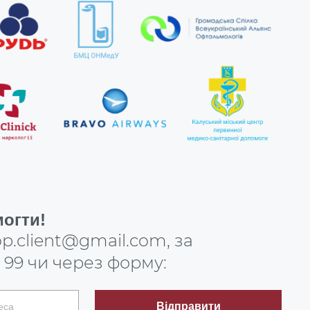
огти!
p.client@gmail.com
, за
 99
чи через форму:
Відправити