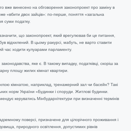
о вже винесено на обговорення законопроект про заміну в
оже «вбити двох зайців»: по-перше, поняття «загальна
ня суми податку.
значити, що законопроект, який врегулював би це питання,
був відхилений. В цьому ракурсі, мабуть, не варто ставити
ий час ходити кулуарами парламенту.
законодавства, яке є. В такому випадку, податківці, скоріш за
марну площу жилих кімнат квартири.
жилою кімнатою, наприклад, тренажерний зал чи басейн? Такі
ьних норм України «Будинки і споруди. Житлові будинки.
мендує керуватись Мінбудархітектури при визначенні термінів
дземному поверсі, призначене для цілорічного проживання і
едовища, природного освітлення, допустимих рівнів