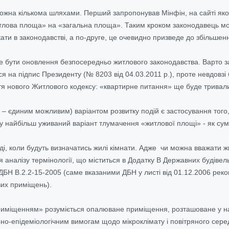
жна кількома шляхами. Перший запропонував Мінфін, на сайті яког
«житлова площа» на «загальна площа». Таким кроком законодавець м
ти в законодавстві, а по-друге, це очевидно призведе до збільшен
 бути оновлення безпосередньо житлового законодавства. Варто за
я на підпис Президенту (№ 8203 від 04.03.2011 р.), проте невдовзі 
я нового Житлового кодексу: «квартирне питання» ще буде тривал
 – єдиним можливим) варіантом розвитку подій є застосування того, 
ову найбільш уживаний варіант тлумачення «житлової площі» - як су
ді, коли будуть визначатись жилі кімнати. Адже чи можна вважати 
я аналізу термінології, що міститься в Додатку В Державних будівел
БН В.2.2-15-2005 (саме вказаними ДБН у листі від 01.12.2006 реко
вих приміщень).
риміщенням» розуміється опалюване приміщення, розташоване у на
арно-епідеміологічним вимогам щодо мікроклімату і повітряного сер