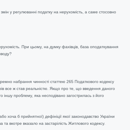
мін у регулюванні податку на нерухомість, а саме стосовно
ерухомість. При цьому, на думку фахівців, база оподаткування
иводу?
аремно набрання чинності статтею 265 Податкового кодексу
трів все ж став реальністю. Якщо про те, що введення даного
о іншу проблему, яка несподівано загострилась з його
бо хоча б прийнятної) дефініції якої законодавство України
а та вкотре вказало на застарілість Житлового кодексу.