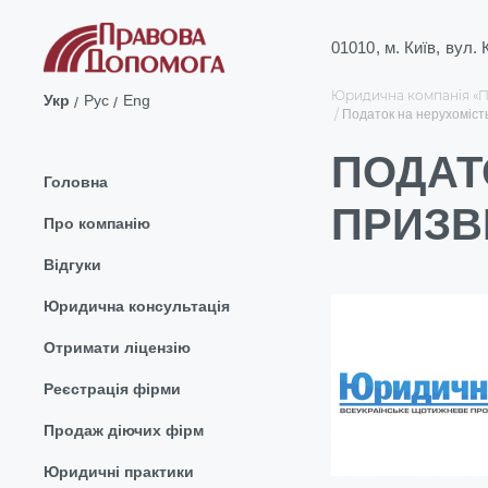
01010, м. Київ, вул.
Юридична компанія «
Укр
Рус
Eng
Податок на нерухоміст
ПОДАТ
Головна
ПРИЗВ
Про компанію
Відгуки
Юридична консультація
Отримати ліцензію
Реєстрація фірми
Продаж діючих фірм
Юридичні практики