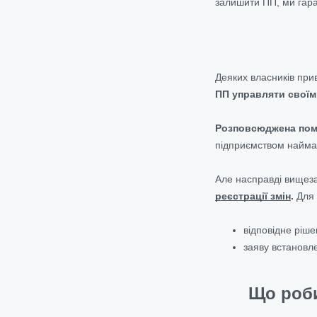
залишити ПП, ми гара
Деяких власників при
ПП управляти своїм
Розповсюджена пом
підприємством найман
Але насправді вищеза
реєстрації змін
.
Для 
відповідне ріше
заяву встановл
Що роби