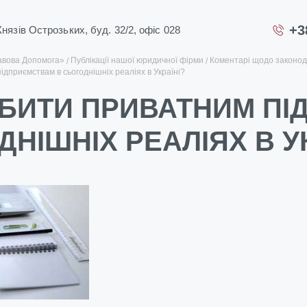
+3
 Князів Острозьких, буд. 32/2, офіс 028
авова Допомога»
Публікації нашої юридичної фірми
Коментарі щодо законод
дприємствам в сьогоднішніх реаліях в Україні?
БИТИ ПРИВАТНИМ ПІ
НІШНІХ РЕАЛІЯХ В УК