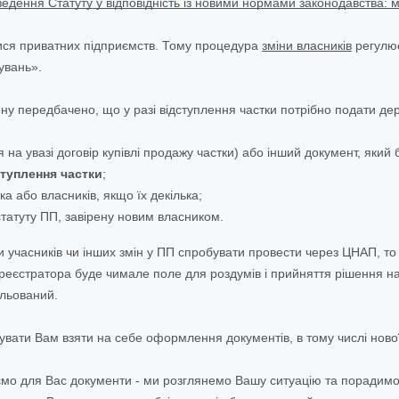
едення Статуту у відповідність із новими нормами законодавства: м
ися приватних підприємств. Тому процедура
зміни власників
регулює
увань».
кону передбачено, що у разі відступлення частки потрібно подати д
я на увазі договір купівлі продажу частки) або інший документ, який
ступлення частки
;
а або власників, якщо їх декілька;
статуту ПП, завірену новим власником.
 учасників чи інших змін у ПП спробувати провести через ЦНАП, то
у реєстратора буде чимале поле для роздумів і прийняття рішення на
ульований.
ати Вам взяти на себе оформлення документів, в тому числі нової р
ємо для Вас документи - ми розглянемо Вашу ситуацію та порадимо,