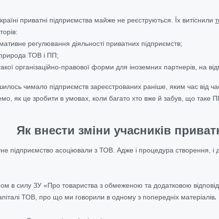
країні приватні підприємства майже не реєструються. Їх витіснили
т
торів:
мативне регулювання діяльності приватних підприємств;
природа ТОВ і ПП;
такої організаційно-правової форми для іноземних партнерів, на ві
шилось чимало підприємств зареєстрованих раніше, яким час від час
мо, як це зробити в умовах, коли багато хто вже й забув, що таке П
Як внести зміни учасників прива
е підприємство асоціювали з ТОВ. Адже і процедура створення, і ді
упом в силу ЗУ «Про товариства з обмеженою та додатковою відповід
капіталі ТОВ, про що ми говорили в одному з попередніх матеріалів
.