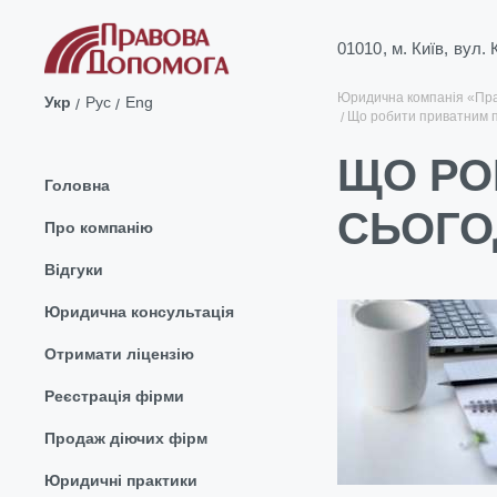
01010, м. Київ, вул.
Юридична компанія «Пр
Укр
Рус
Eng
Що робити приватним пі
ЩО РО
Головна
СЬОГОД
Про компанію
Відгуки
Юридична консультація
Отримати ліцензію
Реєстрація фірми
Продаж діючих фірм
Юридичні практики