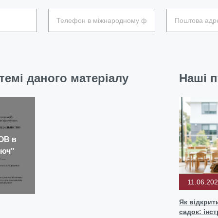
темі даного матеріалу
Наші п
ОВ в
люч"
11.06.20
Як відкрит
садок: інст