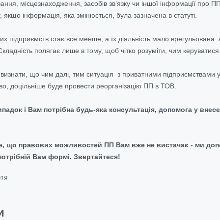
вання, місцезнаходження, засобів зв’язку чи іншої інформації про 
, якщо інформація, яка змінюється, була зазначена в статуті.
них підприємств стає все менше, а їх діяльність мало врегульована
Складність полягає лише в тому, щоб чітко розуміти, чим керуватися 
д визнати, що чим далі, тим ситуація з приватними підприємствами
о, доцільніше буде провести реорганізацію ПП в ТОВ.
падок і Вам потрібна будь-яка консультація, допомога у внесе
е, що правових можливостей ПП Вам вже не вистачає - ми допо
потрібній Вам формі. Звертайтеся!
019
и