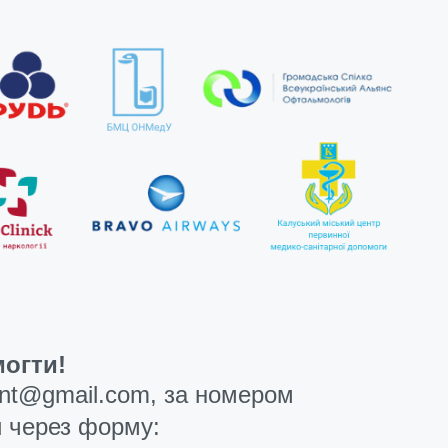
огти!
ent@gmail.com
, за номером
 через форму: