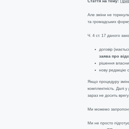
Стаття на тему:
Прив
Але зміни не торкнул
та громадських форм
Ч. 4 ст. 17 даного за
договір (маєтьс
заява про від
рішення власник
нову редакцію 
Якщо процедуру зміни
комплектність. Далі 
зараз не досить врег
Ми можемо запропонув
Ми не просто підготу