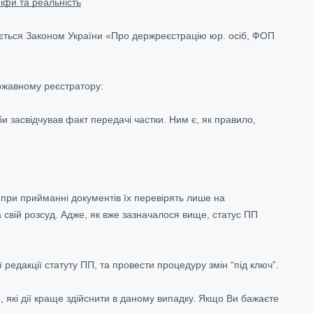
іфи та реальність
ться Законом України «Про держреєстрацію юр. осіб, ФОП
ержавному реєстратору:
 би засвідчував факт передачі частки. Ним є, як правило,
 при прийманні документів їх перевірять лише на
 свій розсуд. Адже, як вже зазначалося вище, статус ПП
едакції статуту ПП, та провести процедуру змін “під ключ”.
 які дії краще здійснити в даному випадку. Якщо Ви бажаєте