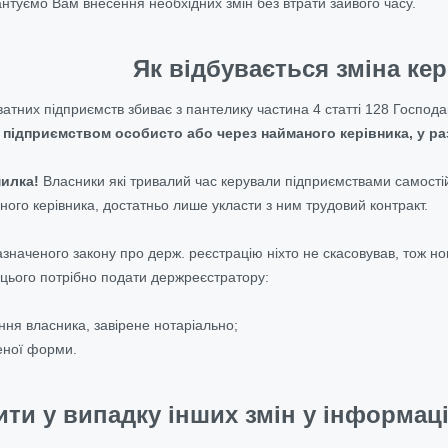
нтуємо Вам внесення необхідних змін без втрати зайвого часу.
Як відбувається зміна ке
ватних підприємств збиває з пантелику частина 4 статті 128 Господ
 підприємством особисто або через найманого керівника, у раз
илка!
Власники які тривалий час керували підприємствами самості
ого керівника, достатньо лише укласти з ним трудовий контракт.
значеного закону про держ. реєстрацію ніхто не скасовував, тож н
цього потрібно подати держреєстратору:
ння власника, завірене нотаріально;
еної форми.
ти у випадку інших змін у інформаці