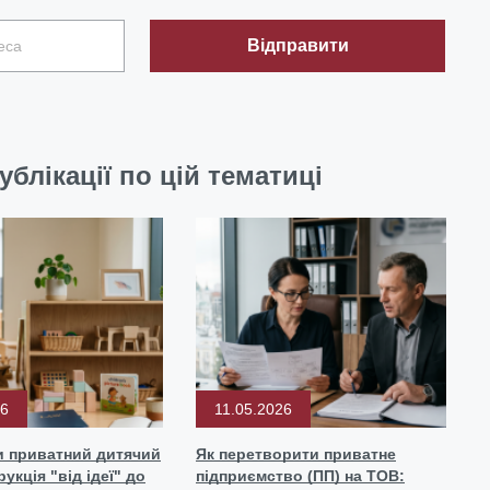
Відправити
ублікації по цій тематиці
26
11.05.2026
и приватний дитячий
Як перетворити приватне
рукція "від ідеї" до
підприємство (ПП) на ТОВ: