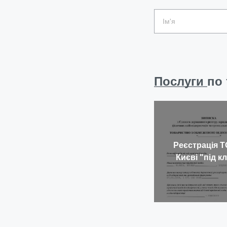
Послуги
по 
Реєстрація Т
Києві "під к