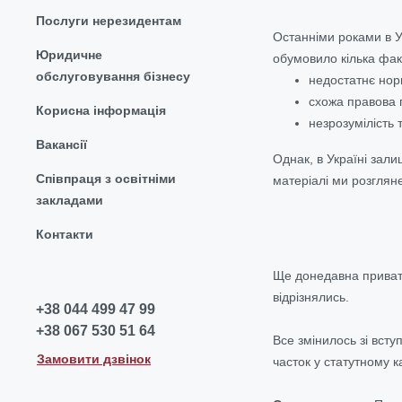
Послуги нерезидентам
Останніми роками в У
Юридичне
обумовило кілька фак
обслуговування бізнесу
недостатнє нор
схожа правова 
Корисна інформація
незрозумілість 
Вакансії
Однак, в Україні зали
Співпраця з освітніми
матеріалі ми розгляне
закладами
Контакти
Ще донедавна приватн
відрізнялись.
+38 044 499 47 99
+38 067 530 51 64
Все змінилось зі вст
Замовити дзвінок
часток у статутному 