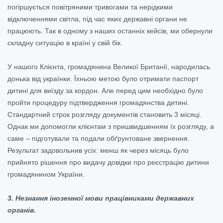
погіршується повітряними тривогами та нерідкими
відключеннями світла, під час яких державні органи не
працюють. Так в одному з наших останніх кейсів, ми обернули
складну ситуацію в країні у свій бік.
У нашого Клієнта, громадянина Великої Британії, народилась
донька від українки. Їхньою метою було отримати паспорт
дитині для виїзду за кордон. Але перед цим необхідно було
пройти процедуру підтвердження громадянства дитині.
Стандартний строк розгляду документів становить 3 місяці.
Однак ми допомогли клієнтам з пришвидшенням їх розгляду, а
саме – підготували та подали обґрунтоване звернення.
Результат задовольнив усіх: менш як через місяць було
прийнято рішення про видачу довідки про реєстрацію дитини
громадянином України.
3. Незнання іноземної мови працівниками державних
органів.