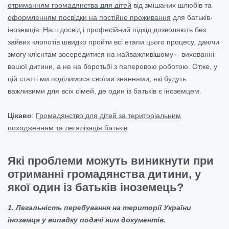
отриманням громадянства для дітей
від змішаних шлюбів та
оформленням посвідки на постійне проживання
для батьків-
іноземців. Наш досвід і професійний підхід дозволяють без
зайвих клопотів швидко пройти всі етапи цього процесу, даючи
змогу клієнтам зосередитися на найважливішому – вихованні
вашої дитини, а не на боротьбі з паперовою роботою. Отже, у
цій статті ми поділимося своїми знаннями, які будуть
важливими для всіх сімей, де один із батьків є іноземцем.
Цікаво
:
Громадянство для дітей за територіальним
походженням та легалізація батьків
Які проблеми можуть виникнути при
отриманні громадянства дитини, у
якої один із батьків іноземець?
1. Легальність перебування на території України
іноземця у випадку подачі ним документів.