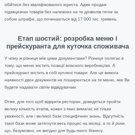
обійтися без кваліфікованого юриста.
Адже продаж
підакцизних товарів без належних на те дозволів тягне за
собою штрафи, що починаються від 17 000 тис. гривень.
Етап шостий: розробка меню і
прейскуранта для куточка споживача
У чому ж різниця між цими документами? Різниця полягає в
тому, що меню містить позиції власного виробництва. А
прейскурант містить в собі куплені товари. Але ця вимога
наявності двох документів не поширюється на те меню, яке Ви
будете надавати своїм відвідувачам.
Отже, для того щоб відкрити ресторан, доведеться пройти
велику кількість етапів, кожен з яких вимагає не тільки
уважності, але і великої бази специфічних знань. Відсутність
такої бази може затягнути весь процес на місяці, а то й роки,
що, безумовно, не вигідно для будь-якого бізнесу.