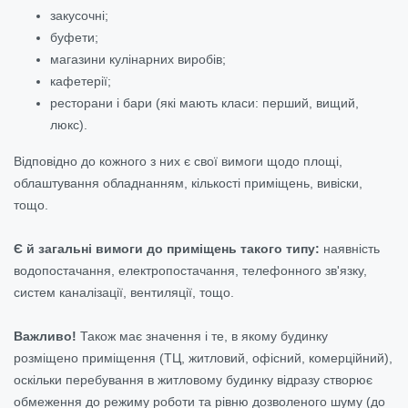
закусочні;
буфети;
магазини кулінарних виробів;
кафетерії;
ресторани і бари (які мають класи: перший, вищий,
люкс).
Відповідно до кожного з них є свої вимоги щодо площі,
облаштування обладнанням, кількості приміщень, вивіски,
тощо.
Є й загальні вимоги до приміщень такого типу:
наявність
водопостачання, електропостачання, телефонного зв'язку,
систем каналізації, вентиляції, тощо.
Важливо!
Також має значення і те, в якому будинку
розміщено приміщення (ТЦ, житловий, офісний, комерційний),
оскільки перебування в житловому будинку відразу створює
обмеження до режиму роботи та рівню дозволеного шуму (до