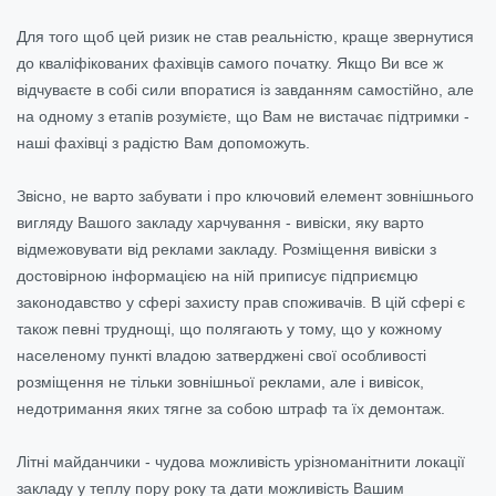
Для того щоб цей ризик не став реальністю, краще звернутися
до кваліфікованих фахівців самого початку. Якщо Ви все ж
відчуваєте в собі сили впоратися із завданням самостійно, але
на одному з етапів розумієте, що Вам не вистачає підтримки -
наші фахівці з радістю Вам допоможуть.
Звісно, не варто забувати і про ключовий елемент зовнішнього
вигляду Вашого закладу харчування - вивіски, яку варто
відмежовувати від реклами закладу. Розміщення вивіски з
достовірною інформацією на ній приписує підприємцю
законодавство у сфері захисту прав споживачів. В цій сфері є
також певні труднощі, що полягають у тому, що у кожному
населеному пункті владою затверджені свої особливості
розміщення не тільки зовнішньої реклами, але і вивісок,
недотримання яких тягне за собою штраф та їх демонтаж.
Літні майданчики - чудова можливість урізноманітнити локації
закладу у теплу пору року та дати можливість Вашим