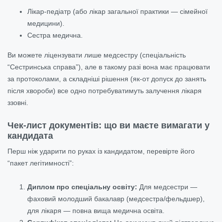
Лікар-педіатр (або лікар загальної практики — сімейної
медицини).
Сестра медична.
Ви можете ліцензувати лише медсестру (спеціальність
“Сестринська справа”), але в такому разі вона має працювати
за протоколами, а складніші рішення (як-от допуск до занять
після хвороби) все одно потребуватимуть залучення лікаря
ззовні.
Чек-лист документів: що ви маєте вимагати у
кандидата
Перш ніж ударити по руках із кандидатом, перевірте його
“пакет легітимності”:
Диплом про спеціальну освіту:
Для медсестри —
фаховий молодший бакалавр (медсестра/фельдшер),
для лікаря — повна вища медична освіта.