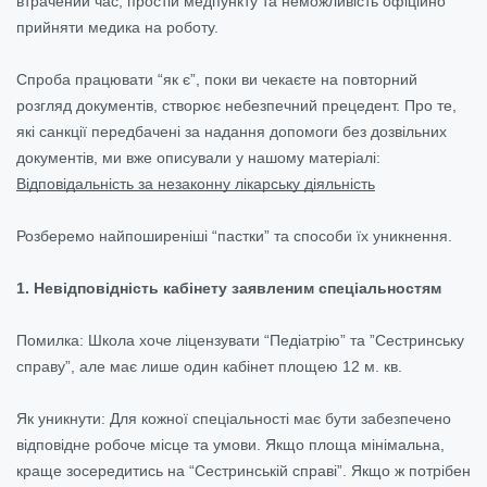
втрачений час, простій медпункту та неможливість офіційно
прийняти медика на роботу.
Спроба працювати “як є”, поки ви чекаєте на повторний
розгляд документів, створює небезпечний прецедент. Про те,
які санкції передбачені за надання допомоги без дозвільних
документів, ми вже описували у нашому матеріалі:
Відповідальність за незаконну лікарську діяльність
Розберемо найпоширеніші “пастки” та способи їх уникнення.
1. Невідповідність кабінету заявленим спеціальностям
Помилка:
Школа хоче ліцензувати “Педіатрію” та ”Сестринську
справу”, але має лише один кабінет площею 12 м. кв.
Як уникнути: Для кожної спеціальності має бути забезпечено
відповідне робоче місце та умови. Якщо площа мінімальна,
краще зосередитись на “Сестринській справі”. Якщо ж потрібен