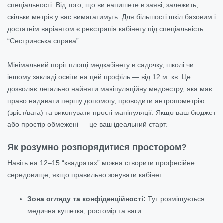
спеціальності. Від того, що ви напишете в заяві, залежить,
скільки метрів у вас вимагатимуть. Для більшості шкіл базовим і
достатнім варіантом є реєстрація кабінету під спеціальність
“Сестринська справа”.
Мінімальний поріг площі медкабінету в садочку, школі чи
іншому закладі освіти на цей профіль — від 12 м. кв. Це
дозволяє легально найняти маніпуляційну медсестру, яка має
право надавати першу допомогу, проводити антропометрію
(зріст/вага) та виконувати прості маніпуляції. Якщо ваш бюджет
або простір обмежені — це ваш ідеальний старт.
Як розумно розпорядитися простором?
Навіть на 12–15 “квадратах” можна створити професійне
середовище, якщо правильно зонувати кабінет:
Зона огляду та конфіденційності:
Тут розміщується
медична кушетка, ростомір та ваги.