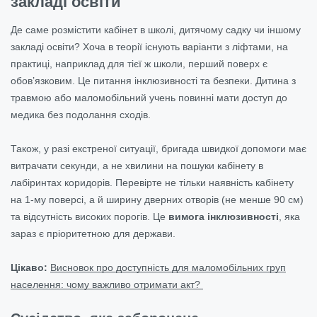
закладі освіти
Де саме розмістити кабінет в школі, дитячому садку чи іншому
закладі освіти? Хоча в теорії існують варіанти з ліфтами, на
практиці, наприклад для тієї ж школи, перший поверх є
обов’язковим. Це питання інклюзивності та безпеки. Дитина з
травмою або маломобільний учень повинні мати доступ до
медика без подолання сходів.
Також, у разі екстреної ситуації, бригада швидкої допомоги має
витрачати секунди, а не хвилини на пошуки кабінету в
лабіринтах коридорів. Перевірте не тільки наявність кабінету
на 1-му поверсі, а й ширину дверних отворів (не менше 90 см)
та відсутність високих порогів. Це
вимога інклюзивності
, яка
зараз є пріоритетною для держави.
Цікаво:
Висновок про доступність для маломобільних груп
населення: чому важливо отримати акт?