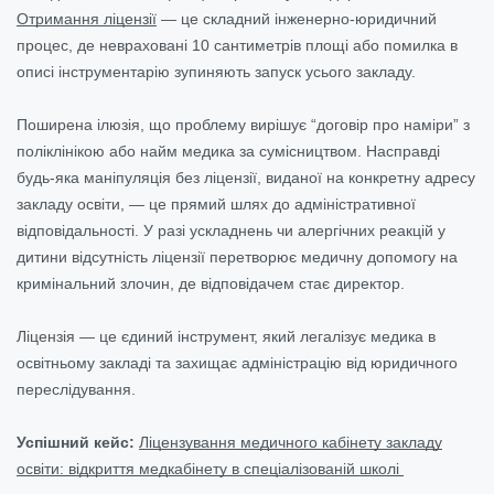
Отримання ліцензії
— це складний інженерно-юридичний
процес, де невраховані 10 сантиметрів площі або помилка в
описі інструментарію зупиняють запуск усього закладу.
Поширена ілюзія, що проблему вирішує “договір про наміри” з
поліклінікою або найм медика за сумісництвом. Насправді
будь-яка маніпуляція без ліцензії, виданої на конкретну адресу
закладу освіти, — це прямий шлях до адміністративної
відповідальності. У разі ускладнень чи алергічних реакцій у
дитини відсутність ліцензії перетворює медичну допомогу на
кримінальний злочин, де відповідачем стає директор.
Ліцензія — це єдиний інструмент, який легалізує медика в
освітньому закладі та захищає адміністрацію від юридичного
переслідування.
Успішний кейс:
Ліцензування медичного кабінету закладу
освіти: відкриття медкабінету в спеціалізованій школі