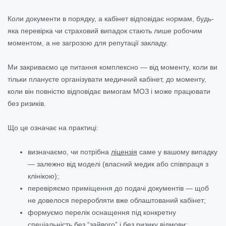
Коли документи в порядку, а кабінет відповідає нормам, будь-
яка перевірка чи страховий випадок стають лише робочим
моментом, а не загрозою для репутації закладу.
Ми закриваємо це питання комплексно — від моменту, коли ви
тільки плануєте організувати медичний кабінет, до моменту,
коли він повністю відповідає вимогам МОЗ і може працювати
без ризиків.
Що це означає на практиці:
визначаємо, чи потрібна
ліцензія
саме у вашому випадку
— залежно від моделі (власний медик або співпраця з
клінікою);
перевіряємо приміщення до подачі документів — щоб
не довелося переробляти вже облаштований кабінет;
формуємо перелік оснащення під конкретну
спеціальність без “зайвого” і без ризику відмови;