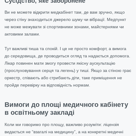
Сусідство, яке заборонене
Ви не можете відкрити медкабінет там, де вам зручно, якщо
через стіну знаходиться джерело шуму чи вібрації. Медпункт
не може межувати зі спортивними зонами, майстернями чи
актовими залами.
Тут важливі тиша та спокій. І це не просто комфорт, а вимога
до середовища, де проводиться огляд та надається допомога.
Лікар повинен мати змогу провести якісну аускультацію
(прослуховування серця та легень) у тиші. Якщо за стіною грає
оркестр, співають або стрибають діти, таке приміщення не
пройде перевірку на відповідність нормам.
Вимоги до площі медичного кабінету
в освітньому закладі
Коли ми говоримо про площу, важливо розуміти: ліцензія
видається не “взагалі на медицину”, а на конкретні медичні