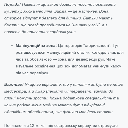
Порада!
Навіть якщо закон дозволяє просто поставити
кушетку, якісна медична ширма — це маст-хев. Вона
створює відчуття безпеки для дитини. Батьки мають
бачити, що огляд проводиться не “на очах у всіх”, а з
повагою до приватних кордонів учня.
Маніпуляційна зона:
Це територія “стерильності”. Тут
розташовується маніпуляційний столик, холодильник для
ліків та обов'язково — зона для дезінфекції рук. Чітке
візуальне розділення цих зон допомагає уникнути хаосу
під час перевірок.
Важливо!
Якщо ви вирішите, що у штаті має бути не лише
медсестра, а й лікар (педіатр чи терапевт), вимоги до
площі можуть зрости. Кожна додаткова спеціальність та
кожне робоче місце медика мають бути підкріплені
відповідним обладнанням, яке фізично має десь стояти.
Починаючи з 12 м. кв. під сестринську справу, ви отримуєте