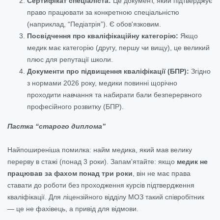
Сертифікат спеціаліста:
Це документ, який підтверджує
право працювати за конкретною спеціальністю
(наприклад, “Педіатрія”). Є обов'язковим.
Посвідчення про кваліфікаційну категорію:
Якщо
медик має категорію (другу, першу чи вищу), це великий
плюс для репутації школи.
Документи про підвищення кваліфікації (БПР):
Згідно
з нормами 2026 року, медики повинні щорічно
проходити навчання та набирати бали безперервного
професійного розвитку (БПР).
Пастка “старого диплома”
Найпоширеніша помилка: найм медика, який мав велику
перерву в стажі (понад 3 роки). Запам'ятайте: якщо
медик не
працював за фахом понад три роки
, він не має права
ставати до роботи без проходження курсів підтвердження
кваліфікації. Для ліцензійного відділу МОЗ такий співробітник
— це не фахівець, а привід для відмови.