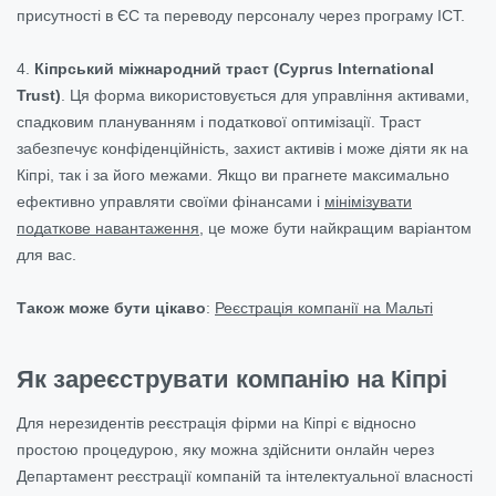
присутності в ЄС та переводу персоналу через програму ICT.
4.
Кіпрський міжнародний траст (Cyprus International
Trust)
. Ця форма використовується для управління активами,
спадковим плануванням і податкової оптимізації. Траст
забезпечує конфіденційність, захист активів і може діяти як на
Кіпрі, так і за його межами. Якщо ви прагнете максимально
ефективно управляти своїми фінансами і
мінімізувати
податкове навантаження
, це може бути найкращим варіантом
для вас.
Також може бути цікаво
:
Реєстрація компанії на Мальті
Як зареєструвати компанію на Кіпрі
Для нерезидентів реєстрація фірми на Кіпрі є відносно
простою процедурою, яку можна здійснити онлайн через
Департамент реєстрації компаній та інтелектуальної власності