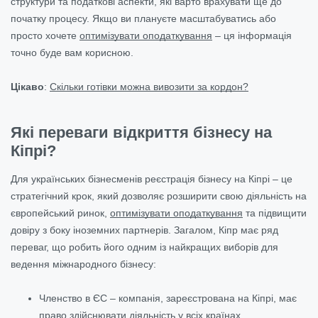
структури та податкові аспекти, які варто врахувати ще до
початку процесу. Якщо ви плануєте масштабуватись або
просто хочете
оптимізувати оподаткування
– ця інформація
точно буде вам корисною.
Цікаво
:
Скільки готівки можна вивозити за кордон?
Які переваги відкриття бізнесу на
Кіпрі?
Для українських бізнесменів реєстрація бізнесу на Кіпрі – це
стратегічний крок, який дозволяє розширити свою діяльність на
європейський ринок,
оптимізувати оподаткування
та підвищити
довіру з боку іноземних партнерів. Загалом, Кіпр має ряд
переваг, що робить його одним із найкращих виборів для
ведення міжнародного бізнесу:
Членство в ЄС – компанія, зареєстрована на Кіпрі, має
право здійснювати діяльність у всіх країнах