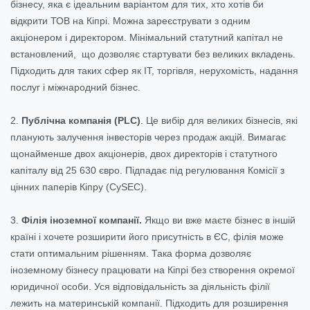
бізнесу, яка є ідеальним варіантом для тих, хто хотів би
відкрити ТОВ на Кіпрі. Можна зареєструвати з одним
акціонером і директором. Мінімальний статутний капітал не
встановлений, що дозволяє стартувати без великих вкладень.
Підходить для таких сфер як IT, торгівля, нерухомість, надання
послуг і міжнародний бізнес.
2.
Публічна компанія (PLC)
. Це вибір для великих бізнесів, які
планують залучення інвесторів через продаж акцій. Вимагає
щонайменше двох акціонерів, двох директорів і статутного
капіталу від 25 630 євро. Підпадає під регулювання Комісії з
цінних паперів Кіпру (CySEC).
3.
Філія іноземної компанії.
Якщо ви вже маєте бізнес в іншій
країні і хочете розширити його присутність в ЄС, філія може
стати оптимальним рішенням. Така форма дозволяє
іноземному бізнесу працювати на Кіпрі без створення окремої
юридичної особи. Уся відповідальність за діяльність філії
лежить на материнській компанії. Підходить для розширення