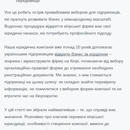
середовище.
Усе це робить острів привабливим вибором для підприємців,
які прагнуть розвивати бізнес у міжнародному масштабі.
Водночас процедура відкриття кіпрської фірми має свої
юридичні нюанси, які потребують професійного підходу.
Наша юридична компанія вже понад 10 років допомагає
українським підприємцям
відкрити бізнес за кордоном
–
зокрема і зареєструвати фірму на Кіпрі, починаючи від вибору
організаційно-правової форми до отримання необхідних
реєстраційних документів. Ми знаємо, з чим стикаються
підприємці на цьому шляху: як складно знайти перевірену
інформацію, не помилитися з вибором форми компанії та не
втратити час на бюрократію.
У цій статті ми зібрали найважливіше – те, що справді має
значення. Розповімо про ключові переваги кіпрської
юрисдикції, особливості створення компанії, вимоги до