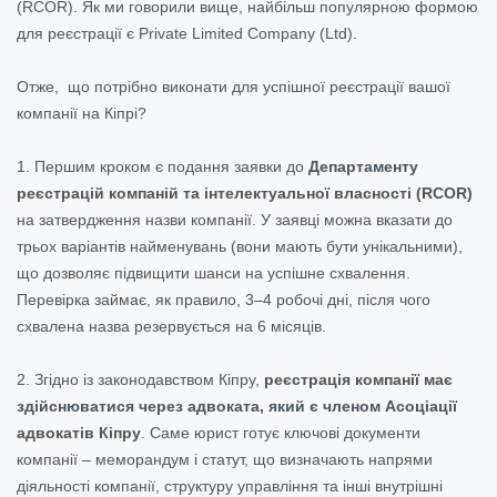
(RCOR). Як ми говорили вище, найбільш популярною формою
для реєстрації є Private Limited Company (Ltd).
Отже, що потрібно виконати для успішної реєстрації вашої
компанії на Кіпрі?
1. Першим кроком є подання заявки до
Департаменту
реєстрацій компаній та інтелектуальної власності (RCOR)
на затвердження назви компанії. У заявці можна вказати до
трьох варіантів найменувань (вони мають бути унікальними),
що дозволяє підвищити шанси на успішне схвалення.
Перевірка займає, як правило, 3–4 робочі дні, після чого
схвалена назва резервується на 6 місяців.
2. Згідно із законодавством Кіпру,
реєстрація компанії має
здійснюватися через адвоката, який є членом Асоціації
адвокатів Кіпру
. Саме юрист готує ключові документи
компанії – меморандум і статут, що визначають напрями
діяльності компанії, структуру управління та інші внутрішні