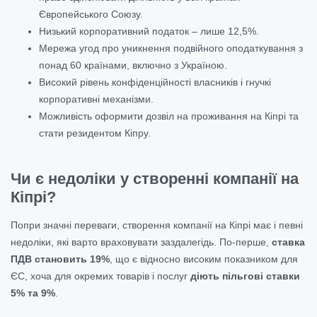
Європейського Союзу.
Низький корпоративний податок – лише 12,5%.
Мережа угод про уникнення подвійного оподаткування з
понад 60 країнами, включно з Україною.
Високий рівень конфіденційності власників і гнучкі
корпоративні механізми.
Можливість оформити дозвіл на проживання на Кіпрі та
стати резидентом Кіпру.
Чи є недоліки у створенні компанії на
Кіпрі?
Попри значні переваги, створення компанії на Кіпрі має і певні
недоліки, які варто враховувати заздалегідь. По-перше,
ставка
ПДВ становить 19%
, що є відносно високим показником для
ЄС, хоча для окремих товарів і послуг
діють пільгові ставки
5% та 9%
.