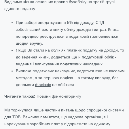
Виділимо кілька основних правил бухобліку на третій групі
єдиного податку:
При виборі оподаткування 5% від доходу, СПД
зобов'язаний вести книгу обліку доходів і витрат. Книга
попередньо реєструється в податковій і заповнюється
щодня вручну.
Якщо Ви стали на облік як платник податку на доходи, то
до ведення книги, додається ще й податковий облік -
ведення і виписування податкових накладних.
Виписка податкових накладних, ведеться вже не касовим
методом, а за першою подією. І в такому випадку, без
допомоги
фахівців
не обійтися.
Читайте також:
Новини фінмоніторингу
Ми торкнулися лише частини питань щодо спрощеної системи
для ТОВ. Важливо пам'ятати, що кадрова організація і
нарахування заробітних плат у підприємств на єдиному