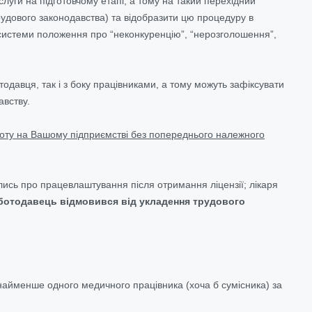
слуги на підготовчому етапі, а тому на такий перехідний
рудового законодавства) та відобразити цю процедуру в
ї системи положення про “неконкуренцію”, “нерозголошення”,
одавця, так і з боку працівниками, а тому можуть зафіксувати
авству.
боту на Вашому підприємстві без попереднього належного
лись про працевлаштування після отримання ліцензії; лікаря
ботодавець відмовився від укладення трудового
найменше одного медичного працівника (хоча б сумісника) за