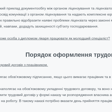
ий приклад документообігу між органом ліцензування та ліцензіато
свід комунікації з органом ліцензування та надають комплексне 
як правильно відобразити наявні проблеми ліцензіата через законні 
 й, навпаки, додадуть захищеності суб'єкту господарювання.
оже особа з дипломом лікаря працювати як молодший спеціаліст?
Порядок оформлення трудо
довий договір з працівником.
лягає обов’язковому підписанню, якщо цього вимагає працівник та в
аполягає на обов’язковому укладенні трудового договору, та воно н
ти трудовий договір у формі наказу чи розпорядження власника а
 на роботу. В такому наказі потрібно вказати день прийняття праці