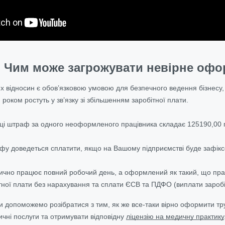
Чим може загрожувати невірне офо
відносин є обов’язковою умовою для безпечного ведення бізнесу,
роком ростуть у зв’язку зі збільшенням заробітної плати.
ці штраф за одного неоформленого працівника складає 125190,00 
фу доведеться сплатити, якщо на Вашому підприємстві буде зафікс
ично працює повний робочий день, а оформлений як такий, що пра
тної плати без нарахування та сплати ЄСВ та ПДФО (виплати заробі
и допоможемо розібратися з тим, як же все-таки вірно оформити тру
чні послуги та отримувати відповідну
ліцензію на медичну практику