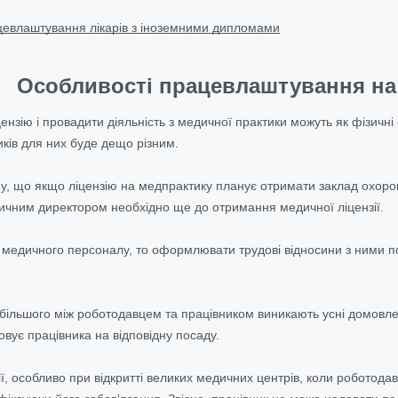
евлаштування лікарів з іноземними дипломами
Особливості працевлаштування на
ензію і провадити діяльність з медичної практики можуть як фізичні
ів для них буде дещо різним.
му, що якщо ліцензію на медпрактику планує отримати заклад охоро
ичним директором необхідно ще до отримання медичної ліцензії.
 медичного персоналу, то оформлювати трудові відносини з ними пот
ебільшого між роботодавцем та працівником виникають усні домовлен
вує працівника на відповідну посаду.
ії, особливо при відкритті великих медичних центрів, коли роботод