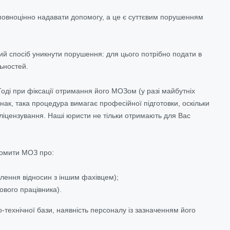
повноцінно надавати допомогу, а це є суттєвим порушенням
ний спосіб уникнути порушення: для цього потрібно подати в
ьностей.
оді при фіксації отримання його МОЗом (у разі майбутніх
нак, така процедура вимагає професійної підготовки, оскільки
іцензування. Наші юристи не тільки отримають для Вас
ідомити МОЗ про:
млення відносин з іншим фахівцем);
ового працівника).
-технічної бази, наявність персоналу із зазначенням його