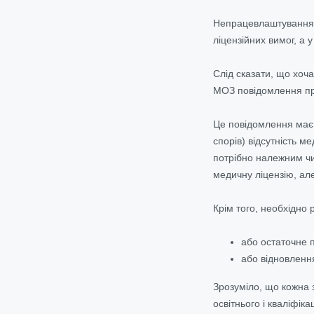
Непрацевлаштування п
ліцензійних вимог, а у
Слід сказати, що хоча
МОЗ повідомлення про
Це повідомлення має 
спорів) відсутність м
потрібно належним чи
медичну ліцензію, але
Крім того, необхідно
або остаточне 
або відновлення
Зрозуміло, що кожна з
освітнього і кваліфіка