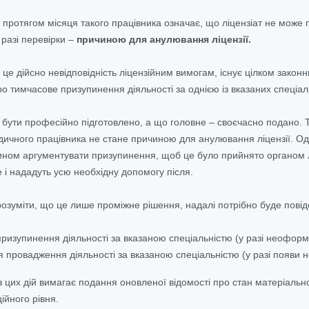
ротягом місяця такого працівника означає, що ліцензіат не може 
 разі перевірки –
причиною для анулювання ліцензії.
 це дійсно невідповідність ліцензійним вимогам, існує цілком закон
 тимчасове призупинення діяльності за однією із вказаних спеціал
бути професійно підготовлено, а що головне – своєчасно подано. Т
едичного працівника не стане причиною для анулювання ліцензії. Од
ном аргументувати призупинення, щоб це було прийнято органом л
 і нададуть усю необхідну допомогу після.
 розуміти, що це лише проміжне рішення, надалі потрібно буде пов
призупинення діяльності за вказаною спеціальністю (у разі неофор
 провадження діяльності за вказаною спеціальністю (у разі появи н
 цих дій вимагає подання оновленої відомості про стан матеріально
ційного рівня.