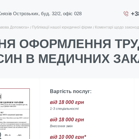
+3
 Князів Острозьких, буд. 32/2, офіс 028
авова Допомога»
Публікації нашої юридичної фірми
Коментарі щодо законод
НЯ ОФОРМЛЕННЯ ТР
СИН В МЕДИЧНИХ ЗА
Вартість послуг:
від 18 000 грн
1-3 спеціальності
від 18 000 грн
Внесення змін
від 10 000 грн*