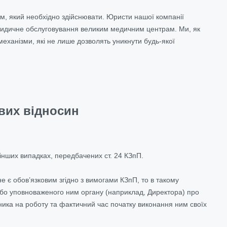
м, який необхідно здійснювати. Юристи нашої компанії
юридичне обслуговування великим медичним центрам. Ми, як
механізми, які не лише дозволять уникнути будь-якої
вих відносин
 інших випадках, передбачених ст. 24 КЗпП.
е є обов’язковим згідно з вимогами КЗпП, то в такому
бо уповноваженого ним органу (наприклад, Директора) про
вника на роботу та фактичний час початку виконання ним своїх