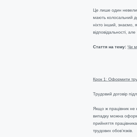
Це лише один невелик
мають колосальний до
ніхто інший, знаємо, 
відповідальності, але
Стаття на тему:
Чи м
Крок 1: Оформити тру
Трудовий договір під
Якщо ж працівник не н
випадку можна оформи
прийняття працівника
трудових обов’язків.