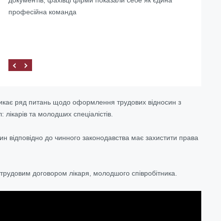
професійна команда
наші завдання, а й знайшли для себе компетентного
та надійного партнера.
иникає ряд питань щодо оформлення трудових відносин з
 лікарів та молодших спеціалістів.
ин відповідно до чинного законодавства має захистити права
трудовим договором лікаря, молодшого співробітника.