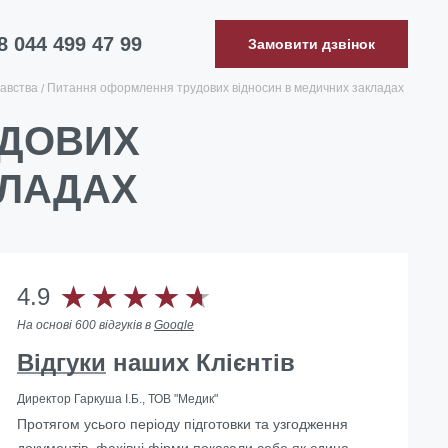
8 044 499 47 99
Замовити дзвінок
авства
Питання оформлення трудових відносин в медичних закладах
УДОВИХ
КЛАДАХ
4.9
На основі 600 відгуків в
Google
Відгуки
наших Клієнтів
Директор Гаркуша І.Б., ТОВ "Медик"
Протягом усього періоду підготовки та узгодження
… Скориставшись послугами Юридичної компанії
документів, фахівці фірми показали себе як єдина
«Правова допомога» ми не тільки змогли вирішити