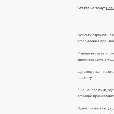
Стаття на тему:
Прац
Оскільки отримати ліц
оформлення працівник
Різниця полягає у то
відносини саме з мед
Що стосується іншого
практику.
З нашої практики, зд
офіційно працевлашто
Однак існують ситуац