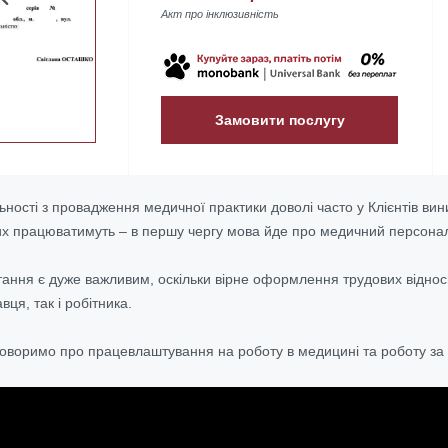
Акт про інклюзивність
Замовити послугу
льності з провадження медичної практики доволі часто у Клієнтів в
них працюватимуть – в першу чергу мова йде про медичний персонал:
ання є дуже важливим, оскільки вірне оформлення трудових віднос
вця, так і робітника.
говоримо про працевлаштування на роботу в медицині та роботу за 