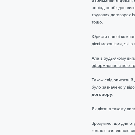
отримання ліцензії
,
період необхідно виз
трудових договорах і
тощо.
Юристи нашої компанії
дієві механізми, які 
Але в будь-якому вип
оформлення з нею тр
Також слід описати й
було зазначено у від
договору
.
Як діяти в такому вип
Зрозуміло, що для от
кожною заявленою сп