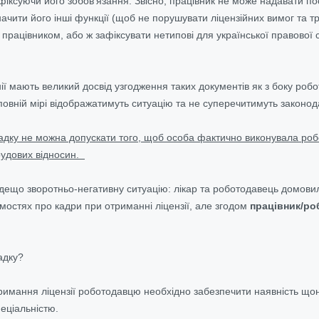
 фіксуючи його зобов'язання. Звісно, працівник не може надавати по
начити його інші функції (щоб не порушувати ліцензійних вимог та т
з працівником, або ж зафіксувати нетипові для української правово
 мають великий досвід узгодження таких документів як з боку робот
в повній мірі відображатимуть ситуацію та не суперечитимуть законод
адку не можна допускати того, щоб особа фактично виконувала ро
удових відносин.
 дещо зворотньо-негативну ситуацію: лікар та роботодавець домови
омостях про кадри при отриманні ліцензії, але згодом
працівник/ро
адку?
римання ліцензії роботодавцю необхідно забезпечити наявність що
еціальністю.