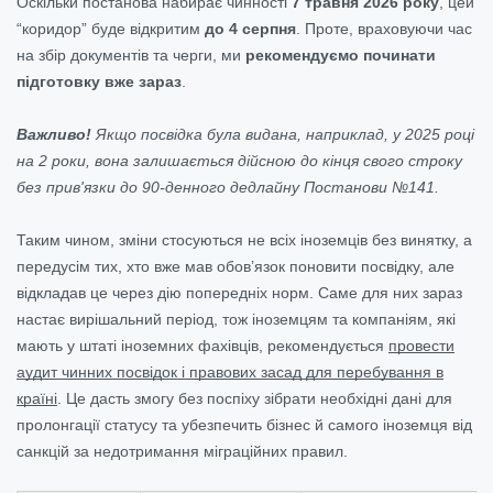
Оскільки постанова набирає чинності
7 травня 2026 року
, цей
“коридор” буде відкритим
до 4 серпня
. Проте, враховуючи час
на збір документів та черги, ми
рекомендуємо починати
підготовку вже зараз
.
Важливо!
Якщо посвідка була видана, наприклад, у 2025 році
на 2 роки, вона залишається дійсною до кінця свого строку
без прив'язки до 90-денного дедлайну Постанови №141.
Таким чином, зміни стосуються не всіх іноземців без винятку, а
передусім тих, хто вже мав обов’язок поновити посвідку, але
відкладав це через дію попередніх норм. Саме для них зараз
настає вирішальний період, тож іноземцям та компаніям, які
мають у штаті іноземних фахівців, рекомендується
провести
аудит чинних посвідок і правових засад для перебування в
країні
. Це дасть змогу без поспіху зібрати необхідні дані для
пролонгації статусу та убезпечить бізнес й самого іноземця від
санкцій за недотримання міграційних правил.