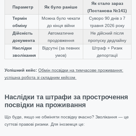
Як стало зараз
Параметр
Як було раніше
(Постанова №141)
Термін
Можна було чекати
Суворо 90 днів з 7
обміну
до кінця війни
травня 2026 року
Дійсність
Автоматичне
Не дійсний після
документа
продовження
пропуску дедлайну
Наслідки
Відсутні (за певних
Штраф + Ризик
зволікання
умов)
депортації
Успішний кейс:
Обмін посвідки на тимчасове проживання:
успішна робота зі складним кейсом
Наслідки та штрафи за прострочення
посвідки на проживання
Що буде, якщо не обміняти посвідку вчасно? Зволікання — це
суттєві правові ризики. Для іноземця це: