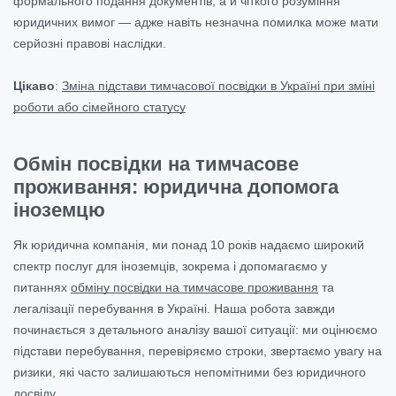
формального подання документів, а й чіткого розуміння
юридичних вимог — адже навіть незначна помилка може мати
серйозні правові наслідки.
Цікаво
:
Зміна підстави тимчасової посвідки в Україні при зміні
роботи або сімейного статусу
Обмін посвідки на тимчасове
проживання: юридична допомога
іноземцю
Як юридична компанія, ми понад 10 років надаємо широкий
спектр послуг для іноземців, зокрема і допомагаємо у
питаннях
обміну посвідки на тимчасове проживання
та
легалізації перебування в Україні. Наша робота завжди
починається з детального аналізу вашої ситуації: ми оцінюємо
підстави перебування, перевіряємо строки, звертаємо увагу на
ризики, які часто залишаються непомітними без юридичного
досвіду.