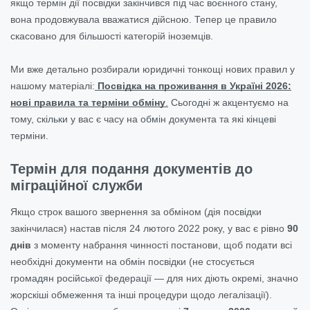
якщо термін дії посвідки закінчився під час воєнного стану,
вона продовжувала вважатися дійсною. Тепер це правило
скасовано для більшості категорій іноземців.
Ми вже детально розбирали юридичні тонкощі нових правил у
нашому матеріалі:
Посвідка на проживання в Україні 2026:
нові правила та терміни обміну
.
Сьогодні ж акцентуємо на
тому, скільки у вас є часу на обмін документа та які кінцеві
терміни.
Термін для подання документів до
міграційної служби
Якщо строк вашого звернення за обміном (дія посвідки
закінчилася) настав після 24 лютого 2022 року, у вас є рівно
90
днів
з моменту набрання чинності постанови, щоб подати всі
необхідні документи на обмін посвідки (не стосується
громадян російської федерації — для них діють окремі, значно
жорскіші обмеження та інші процедури щодо легалізації).