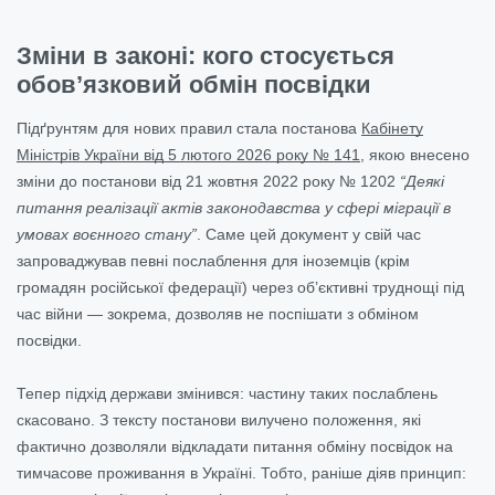
Зміни в законі: кого стосується
обов’язковий обмін посвідки
Підґрунтям для нових правил стала постанова
Кабінету
Міністрів України від 5 лютого 2026 року № 141
, якою внесено
зміни до постанови від 21 жовтня 2022 року № 1202
“Деякі
питання реалізації актів законодавства у сфері міграції в
умовах воєнного стану”
. Саме цей документ у свій час
запроваджував певні послаблення для іноземців (крім
громадян російської федерації) через об’єктивні труднощі під
час війни — зокрема, дозволяв не поспішати з обміном
посвідки.
Тепер підхід держави змінився: частину таких послаблень
скасовано. З тексту постанови вилучено положення, які
фактично дозволяли відкладати питання обміну посвідок на
тимчасове проживання в Україні. Тобто, раніше діяв принцип: