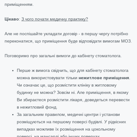
приміщенням.
Цікаво
:
З чого почати медичну практику?
Але не поспішайте укладати договір - в першу чергу потрібно
переконатися, що приміщення буде відповідати вимогам МОЗ.
Поговоримо про загальні вимоги до кабінету стоматолога.
Перше ж вимога свідчить, що для кабінету стоматолога
можна використовувати тільки
нежитлове приміщення
.
Чи означає це, що розмістити клініку в житловому
будинку не можна? Зовсім ні. Але приміщення, в якому
Ви збираєтеся розмістити лікаря, доведеться перевести
в нежитловий фонд.
За загальним правилом, медичні центри і установи
розміщуються на першому поверсі будівлі. У рідкісних
випадках можливе їх розміщення на цокольному
поверсі, на мансарді або інших поверхах.