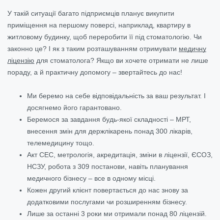
У такій ситуації багато підприємців планує викупити
приміщення на першому поверсі, наприклад, квартиру в
житловому будинку, щоб переробити її під стоматологію. Чи
законно це? І як з таким розташуванням отримувати
медичну
ліцензію
для стоматолога? Якщо ви хочете отримати не лише
пораду, а й практичну допомогу – звертайтесь до нас!
Ми беремо на себе відповідальність за ваш результат. І
досягнемо його гарантовано.
Беремося за завдання будь-якої складності – МРТ,
внесення змін для держлікарень понад 300 лікарів,
телемедицину тощо.
Акт СЕС, метрологія, акредитація, зміни в ліцензії, ЄСОЗ,
НСЗУ, робота з 309 постанови, навіть планування
медичного бізнесу – все в одному місці.
Кожен другий клієнт повертається до нас знову за
додатковими послугами чи розширенням бізнесу.
Лише за останні 3 роки ми отримали понад 80 ліцензій.