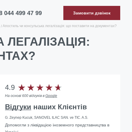
8 044 499 47 99
Замовити дзвінок
Апостиль чи консульська легалізація: що поставити на документах?
 ЛЕГАЛІЗАЦІЯ:
НТАХ?
4.9
На основі 600 відгуків в
Google
Відгуки
наших Клієнтів
G. Zeynep Kucuk, SANOVEL ILAC SAN. ve TIC. A.S.
Допомогли з ліквідацією іноземного представництва в
Україні