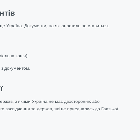
нтів
це Україна. Документи, на які апостиль не ставиться:
іальна копія).
 з документом.
ї
держав, з якими Україна не має двосторонніх або
о засвідчення та держав, які не приєднались до Гаазької