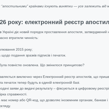
іж “апостильними” країнами існують винятки — усе залежить від
6 року: електронний реєстр апостилі
 в Україні діє новий порядок проставлення апостиля, затверджений
сно втратили чинність:
илювання 2015 року;
щодо подання зразків підписів і печаток.
була повністю оновлена. Що змінилося принципово?
авляється виключно через Електронний реєстр апостилів, що пришв
 та печаток тепер будуть в єдиній електронній базі.
 подачі заяви до видачі результату – фіксуються в цифровому реєстрі
рка справжності.
 має номер або QR-код, що дозволяє іноземним органам, банкам і 
згляду.