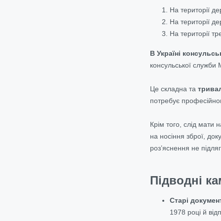
На території де
На території де
На території т
В Україні консульсь
консульської служби
Це складна та
тривал
потребує професійног
Крім того, слід мати 
на носіння зброї, док
роз’яснення не підляг
Підводні к
Старі документ
1978 році й ві