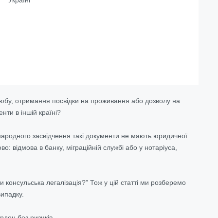
шлюбу, отримання посвідки на проживання або дозволу на
нти в іншій країні?
жнародного засвідчення такі документи не мають юридичної
: відмова в банку, міграційній службі або у нотаріуса,
 консульська легалізація?” Тож у цій статті ми розберемо
випадку.
ордон без ризиків