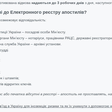
отивована відмова
надаються до 3 робочих днів
з дня, наступного
ні до Електронного реєстру апостилів?
озмежовує відповідальність:
тиції України – посадові особи Мін’юсту.
ргани Мін’юсту – нотаріуси, працівники РАЦС, державні реєстратори
а служба України – архівні установи.
судді.
:
;
к і штампів;
ів відкритих ключів.
ис або печатка відсутні в реєстрі – апостиль не проставлять, 
’їзд в Україну для іноземців: ризики та як їх уникнути з допомогою