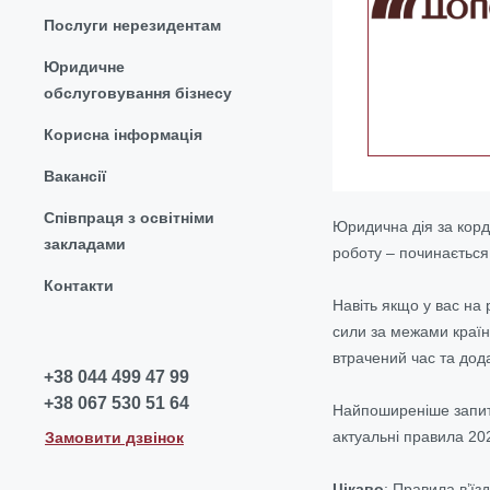
Послуги нерезидентам
Юридичне
обслуговування бізнесу
Корисна інформація
Вакансії
Співпраця з освітніми
Юридична дія за кор
закладами
роботу – починається 
Контакти
Навіть якщо у вас на
сили за межами країни
втрачений час та дода
+38 044 499 47 99
+38 067 530 51 64
Найпоширеніше запита
актуальні правила 20
Замовити дзвінок
Цікаво
:
Правила в’їзд