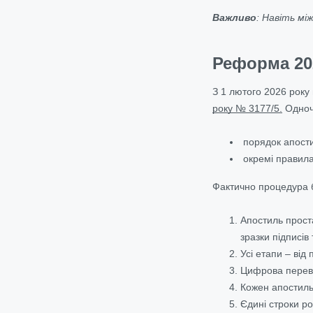
Важливо
: Навіть м
Реформа 202
З 1 лютого 2026 року
року № 3177/5.
Одноча
порядок апост
окремі правила 
Фактично процедура 
Апостиль прост
зразки підписів
Усі етапи – від
Цифрова переві
Кожен апостиль
Єдині строки ро