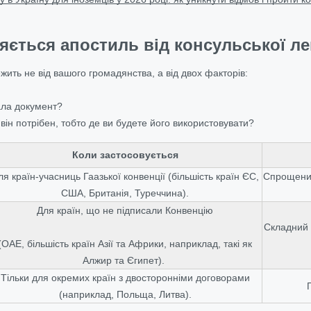
яється апостиль від консульської ле
жить не від вашого громадянства, а від двох факторів:
ала документ?
 він потрібен, тобто де ви будете його використовувати?
Коли застосовується
ля країн-учасниць Гаазької конвенції (більшість країн ЄС,
Спрощений
США, Британія, Туреччина).
Для країн, що не підписали Конвенцію
Складний 
(ОАЕ, більшість країн Азії та Африки, наприклад, такі як
Алжир та Єгипет).
Тільки для окремих країн з двосторонніми договорами
(наприклад, Польща, Литва).