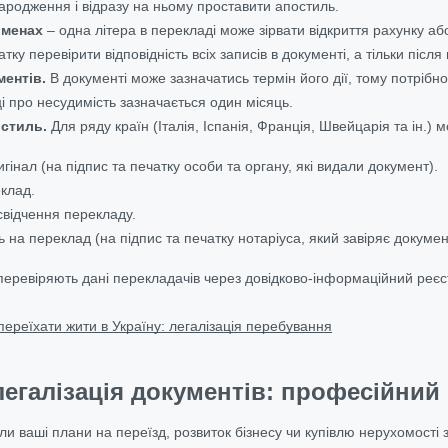
ародження і відразу на ньому проставити апостиль.
іменах
– одна літера в перекладі може зірвати відкриття рахунку аб
тку перевірити відповідність всіх записів в документі, а тільки після
ментів.
В документі може зазначатись термін його дії, тому потрібно
ці про несудимість зазначається один місяць.
остиль.
Для ряду країн (Італія, Іспанія, Франція, Швейцарія та ін.)
гінал (на підпис та печатку особи та органу, які видали документ).
клад.
свідчення перекладу.
 на переклад (на підпис та печатку нотаріуса, який завіряє докумен
перевіряють дані перекладачів через довідково-інформаційний реєс
переїхати жити в Україну: легалізація перебування
галізація документів: професійний с
ли ваші плани на переїзд, розвиток бізнесу чи купівлю нерухомості