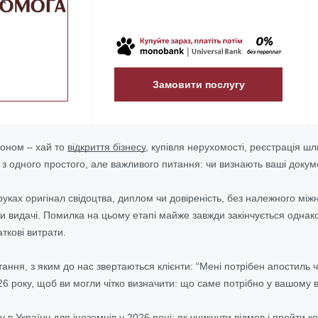
Замовити послугу
доном – хай то
відкриття бізнесу
, купівля нерухомості, реєстрація 
з одного простого, але важливого питання: чи визнають ваші докуме
 руках оригінал свідоцтва, диплом чи довіреність, без належного мі
 видачі. Помилка на цьому етапі майже завжди закінчується однаково
ткові витрати.
ння, з яким до нас звертаються клієнти: “Мені потрібен апостиль чи
26 року, щоб ви могли чітко визначити: що саме потрібно у вашому 
у в Україну для іноземців у 2026 році: як уникнути відмов і пройти к