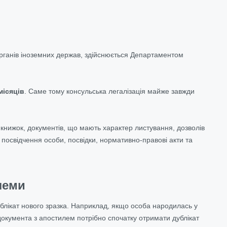
 органів іноземних держав, здійснюється Департаментом
місяців
. Саме тому консульська легалізація майже завжди
вих книжок, документів, що мають характер листування, дозволів
, посвідчення особи, посвідки, нормативно-правові акти та
леми
блікат нового зразка. Наприклад, якщо особа народилась у
документа з апостилем потрібно спочатку отримати дублікат