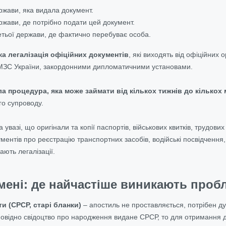
ржави, яка видала документ.
ржави, де потрібно подати цей документ.
ретьої держави, де фактично перебуває особа.
ка легалізація офіційних документів
, які виходять від офіційних
 МЗС України, закордонними дипломатичними установами.
а процедура, яка може займати від кількох тижнів до кількох 
о супроводу.
на увазі, що оригінали та копії паспортів, військових квитків, трудо
ументів про реєстрацію транспортних засобів, водійські посвідчення
ають легалізації.
амені: де найчастіше виникають проб
и (СРСР, старі бланки)
– апостиль не проставляється, потрібен ду
дповідно свідоцтво про народження видане СРСР, то для отримання 