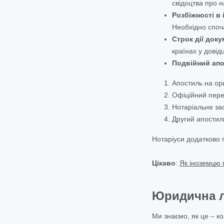
свідоцтва про н
Розбіжності в 
Необхідно споча
Строк дії доку
країнах у довід
Подвійний ап
Апостиль на ори
Офіційний пере
Нотаріальне за
Другий апостиль
Нотаріуси додатково 
Цікаво
:
Як іноземцю 
Юридична ле
Ми знаємо, як це – ко