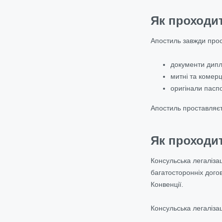
Як проходи
Апостиль завжди прост
документи дипл
митні та комерц
оригінали паспо
Апостиль проставляєт
Як проходит
Консульська легалізац
багатосторонніх дого
Конвенції.
Консульська легаліза