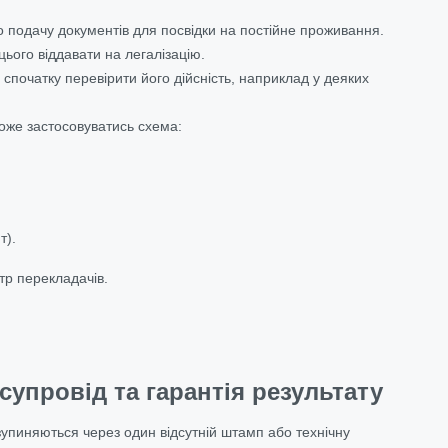
о подачу документів для посвідки на постійне проживання.
 цього віддавати на легалізацію.
 спочатку перевірити його дійсність, наприклад у деяких
 може застосовуватись схема:
т).
тр перекладачів.
упровід та гарантія результату
 зупиняються через один відсутній штамп або технічну