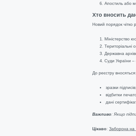
Апостиль або м
Хто вносить да
Новий порядок чітко р
Міністерство юс
Територіальні о
Державна архівн
Суди України – 
До реєстру вносяться
зразки підписів
відбитки печато
дані сертифікат
Важливо
: Якщо підп
Цікаво
:
Заборона на в