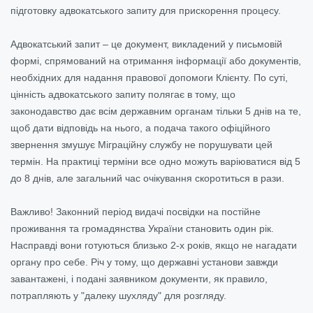
підготовку адвокатського запиту для прискорення процесу.
Адвокатський запит – це документ, викладений у письмовій
формі, спрямований на отримання інформації або документів,
необхідних для надання правової допомоги Клієнту. По суті,
цінність адвокатського запиту полягає в тому, що
законодавство дає всім державним органам тільки 5 днів на те,
щоб дати відповідь на нього, а подача такого офіційного
звернення змушує Міграційну службу не порушувати цей
термін. На практиці терміни все одно можуть варіюватися від 5
до 8 днів, але загальний час очікування скоротиться в рази.
Важливо!
Законний період видачі посвідки на постійне
проживання та громадянства України становить один рік.
Насправді вони готуються близько 2-х років, якщо не нагадати
органу про себе. Річ у тому, що державні установи завжди
завантажені, і подані заявником документи, як правило,
потрапляють у "далеку шухляду" для розгляду.