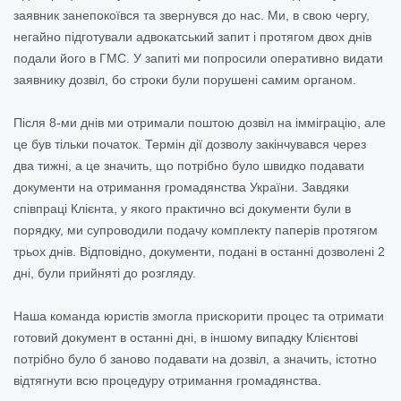
заявник занепокоївся та звернувся до нас. Ми, в свою чергу,
негайно підготували адвокатський запит і протягом двох днів
подали його в ГМС. У запиті ми попросили оперативно видати
заявнику дозвіл, бо строки були порушені самим органом.
Після 8-ми днів ми отримали поштою дозвіл на імміграцію, але
це був тільки початок. Термін дії дозволу закінчувався через
два тижні, а це значить, що потрібно було швидко подавати
документи на отримання громадянства України. Завдяки
співпраці Клієнта, у якого практично всі документи були в
порядку, ми супроводили подачу комплекту паперів протягом
трьох днів
. Відповідно, документи, подані в останні дозволені 2
дні, були прийняті до розгляду.
Наша команда юристів змогла прискорити процес та отримати
готовий документ в останні дні, в іншому випадку Клієнтові
потрібно було б заново подавати на дозвіл, а значить, істотно
відтягнути всю процедуру отримання громадянства.