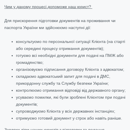
Чим у даному процесі допоможе наш юрист?
Для прискорення підготовки документів на проживання чи
паспорта України ми здійснюємо наступні дії:
консультуємо по персональної ситуації Клієнта (на старті
або середині процесу отримання документів);
готуємо всі необхідні документи для подачі на ПМЖ або
громадянство;
організовуємо підписання договору Клієнта з адвокатом;
складаємо адвокатський запит для подачі в ДМС,
прикордонну службу та Службу безпеки України;
контролюємо отримання відповіді від державного органу;
усуваємо помилки, які були зроблені Клієнтом при подачі
документів;
супроводжуємо Клієнта у всіх державних інстанціях;
отримуємо готовий документ у строк або навіть раніше.
Завдяки діям наших юристів з підготовки та подання