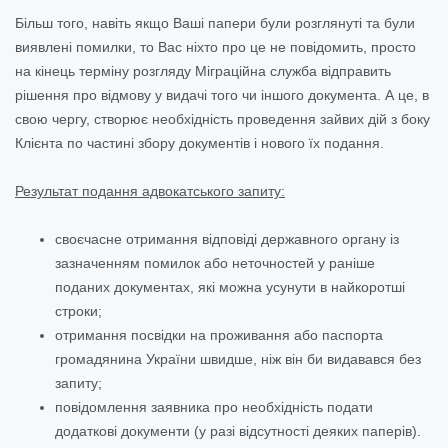
Більш того, навіть якщо Ваші папери були розглянуті та були
виявлені помилки, то Вас ніхто про це не повідомить, просто
на кінець терміну розгляду Міграційна служба відправить
рішення про відмову у видачі того чи іншого документа. А це, в
свою чергу, створює необхідність проведення зайвих дій з боку
Клієнта по частині збору документів і нового їх подання.
Результат подання адвокатського запиту:
своєчасне отримання відповіді державного органу із
зазначенням помилок або неточностей у раніше
поданих документах, які можна усунути в найкоротші
строки;
отримання посвідки на проживання або паспорта
громадянина України швидше, ніж він би видавався без
запиту;
повідомлення заявника про необхідність подати
додаткові документи (у разі відсутності деяких паперів).