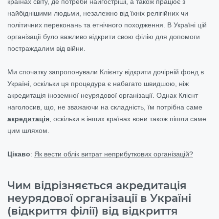
країнах світу, де потреби найгостріші, а також працює з
найбіднішими людьми, незалежно від їхніх релігійних чи
політичних переконань та етнічного походження. В Україні цій
організації було важливо відкрити свою філію для допомоги
постраждалим від війни.
Ми спочатку запропонували Клієнту відкрити дочірній фонд в
Україні, оскільки ця процедура є набагато швидшою, ніж
акредитація іноземної неурядової організації. Однак Клієнт
наголосив, що, не зважаючи на складність, їм потрібна саме
акредитація
, оскільки в інших країнах вони також пішли саме
цим шляхом.
Цікаво
:
Як вести облік витрат неприбуткових організацій?
Чим відрізняється акредитація
неурядової організації в Україні
(відкриття філії) від відкриття