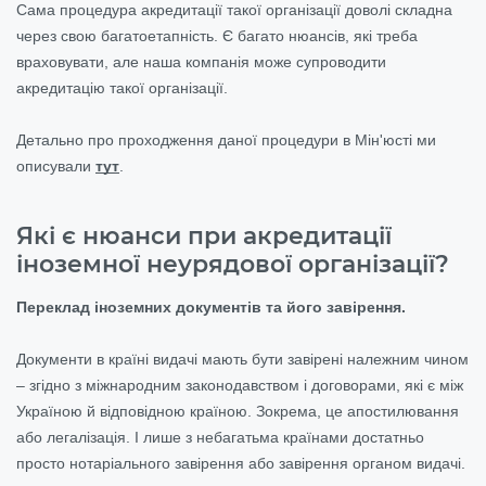
Сама процедура акредитації такої організації доволі складна
через свою багатоетапність. Є багато нюансів, які треба
враховувати, але наша компанія може супроводити
акредитацію такої організації.
Детально про проходження даної процедури в Мін'юсті ми
описували
тут
.
Які є нюанси при акредитації
іноземної неурядової організації?
Переклад іноземних документів та його завірення.
Документи в країні видачі мають бути завірені належним чином
– згідно з міжнародним законодавством і договорами, які є між
Україною й відповідною країною. Зокрема, це апостилювання
або легалізація. І лише з небагатьма країнами достатньо
просто нотаріального завірення або завірення органом видачі.