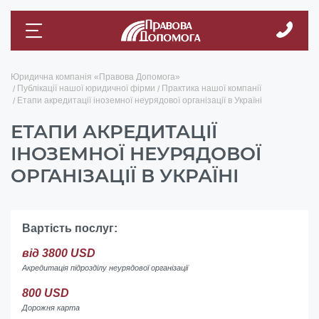
Юридична компанія «Правова Допомога»
Публікації нашої юридичної фірми
Практика нашої компанії
Етапи акредитації іноземної неурядової організації в Україні
ЕТАПИ АКРЕДИТАЦІЇ
ІНОЗЕМНОЇ НЕУРЯДОВОЇ
ОРГАНІЗАЦІЇ В УКРАЇНІ
Вартість послуг:
від 3800 USD
Акредитація підрозділу неурядової організації
800 USD
Дорожня карта