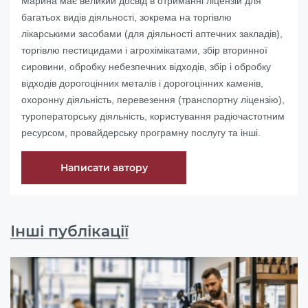
Марина має великий досвід в отриманні ліцензій для
багатьох видів діяльності, зокрема на торгівлю
лікарськими засобами (для діяльності аптечних закладів),
торгівлю пестицидами і агрохімікатами, збір вторинної
сировини, обробку небезпечних відходів, збір і обробку
відходів дорогоцінних металів і дорогоцінних каменів,
охоронну діяльність, перевезення (транспортну ліцензію),
туроператорську діяльність, користування радіочастотним
ресурсом, провайдерську програмну послугу та інші.
Написати автору
Інші публікації