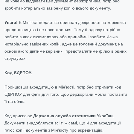
не хочемо віддавати цей документ держорганам, потрібно
зробити нотаріально завірену копію всього документу.
Увага!
В Мін'юст подається оригінал довіреності на керівника
представництва і не повертається. Тому її одразу потрібно
робити в двох екземплярах або принаймні зробити кілька
нотаріально завірених копій, адже це головний документ, на
основі якого діятиме керівник і представлятиме філію в різних
структурах.
Код ЄДРПОУ.
Пройшовши акредитацію в Мін'юсті, потрібно отримати код
ЄДРПОУ для філії для того, щоб держоргани могли поставити
її на облік.
Код присвоює
Державна служба статистики України
.
Документи знадобляться всі ті ж самі, що й для акредитації
плюс копії документів з Мін'юсту про акредитацію.