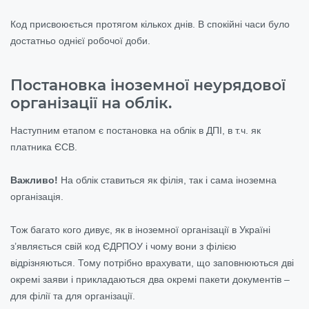
Код присвоюється протягом кількох днів. В спокійні часи було
достатньо однієї робочої доби.
Постановка іноземної неурядової
організації на облік.
Наступним етапом є постановка на облік в ДПІ, в т.ч. як
платника ЄСВ.
Важливо!
На облік ставиться як філія, так і сама іноземна
організація.
Тож багато кого дивує, як в іноземної організації в Україні
з’являється свій код ЄДРПОУ і чому вони з філією
відрізняються. Тому потрібно врахувати, що заповнюються дві
окремі заяви і прикладаються два окремі пакети документів –
для філії та для організації.