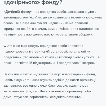
«дочірнього» фонду?
«Дочірній фонд»
– це юридична особа, заснована згідно з
законодавством України, де засновником є іноземна юридична
особа. Це є окремий суб’єкт, наділений всіма правами
юридичної особи, а значить самостійністю в тих питаннях, які
не підлягають вирішенню виключно загальними зборами.
Філія
ж не має статусу юридичної особи і повністю
підпорядкована материнській організації, по аналогії як
представництво іноземної компанії (господарчого суб’єкта). А
отже – повністю їй підконтрольна, і представляє її інтереси.
Важливим є також іміджевий фактор: новостворений фонд,
навіть якщо його назва звучить подібно до назви організації-
засновника, все одно в очах багатьох виглядає «вчора
заснованим» фондом. Філія ж іноземної організації ніби
демонструє всю серйозність і солідність останньої.