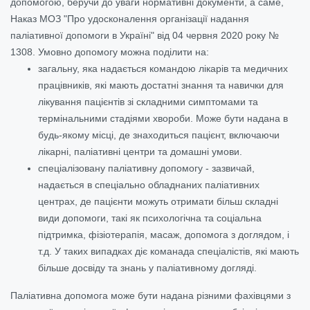
допомогою, беручи до уваги нормативні документи, а саме,
Наказ МОЗ "Про удосконалення організації надання
паліативної допомоги в Україні" від 04 червня 2020 року №
1308.
Умовно допомогу можна поділити на:
загальну, яка надається командою лікарів та медичних
працівників, які мають достатні знання та навички для
лікування пацієнтів зі складними симптомами та
термінальними стадіями хвороби. Може бути надана в
будь-якому місці, де знаходиться пацієнт, включаючи
лікарні, паліативні центри та домашні умови.
спеціалізовану паліативну допомогу - зазвичай,
надається в спеціально обладнаних паліативних
центрах, де пацієнти можуть отримати більш складні
види допомоги, такі як психологічна та соціальна
підтримка, фізіотерапія, масаж, допомога з доглядом, і
т.д. У таких випадках діє команада спеціалістів, які мають
більше досвіду та знань у паліативному догляді.
Паліативна допомога може бути надана різними фахівцями з