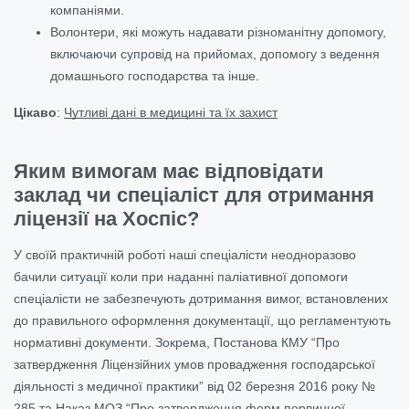
компаніями.
Волонтери, які можуть надавати різноманітну допомогу,
включаючи супровід на прийомах, допомогу з ведення
домашнього господарства та інше.
Цікаво
:
Чутливі дані в медицині та їх захист
Яким вимогам має відповідати
заклад чи спеціаліст для отримання
ліцензії на Хоспіс?
У своїй практичній роботі наші спеціалісти неодноразово
бачили ситуації коли при наданні паліативної допомоги
спеціалісти не забезпечують дотримання вимог, встановлених
до правильного оформлення документації, що регламентують
нормативні документи. Зокрема, Постанова КМУ “Про
затвердження Ліцензійних умов провадження господарської
діяльності з медичної практики” від 02 березня 2016 року №
285 та Наказ МОЗ “Про затвердження форм первинної