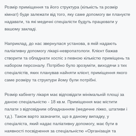
Розмір приміщення та його структура (кількість та розмір
кімнат) буде залежати від того, яку саме допомогу ви плануєте
надавати, та які медичні спеціалісти будуть працювати у
вашому закладі.
Наприклад, до нас звернулася установа, в якій надають
паліативну допомогу лікарі-невропатологи. Клієнт бажав
створити та обладнати хоспіс з певною кількістю приміщень та
набором персоналу. Потрібно було зрозуміти, виходячи з тих
спеціалістів, яких планував найняти клієнт, приміщення якого
саме розміру та структури йому були потрібні.
Розмір кабінету лікаря має відповідати мінімальній площі за
даною спеціальністю - 18 кв.м. Приміщення має містити
палати з відповідним обладнанням (медичне ліжко, штативи і
т.д.). Також варто зазначити, що в даному випадку, у
спеціаліста, який надає паліативну допомогу, має бути в
наявності посвідчення за спеціальністю «Організація та