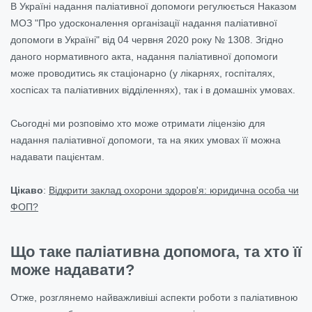
В Україні надання паліативної допомоги регулюється Наказом
МОЗ "Про удосконалення організації надання паліативної
допомоги в Україні" від 04 червня 2020 року № 1308. Згідно
даного нормативного акта, надання паліативної допомоги
може проводитись як стаціонарно (у лікарнях, госпіталях,
хоспісах та паліативних відділеннях), так і в домашніх умовах.
Сьогодні ми розповімо хто може отримати ліцензію для
надання паліативної допомоги, та на яких умовах її можна
надавати пацієнтам.
Цікаво
:
Відкрити заклад охорони здоров'я: юридична особа чи
ФОП?
Що таке паліативна допомога, та хто її
може надавати?
Отже, розглянемо найважливіші аспекти роботи з паліативною