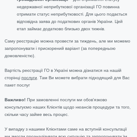
недержавної неприбуткової організації ГО повинна
отримати статус неприбутковості. Для цього подається
відповідна заява до податкових органів України. Цей
етап займає додатково близько двох тижнів.
Саму реєстрацію можна провести за тиждень, але ми можемо
запропонувати і прискорений варіант (за попередньою
домовленістю).
Вартість реєстрації ГО в Україні можна дізнатися на нашій
сторінці
послуги
. Там Ви можете вибрати підходящий для Вас
пакет послуг
Важливо!
При замовленні послуги ми обов'язково
консультуємо наших Клієнтів щодо нюансів процедури та того,
скільки часу займе весь процес.
У випадку з нашими Клієнтами саме на вступній консультації
ми змогли проаналізувати всю ситуацію та запропонувати їм