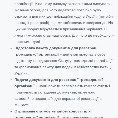
організації. У нашому випадку засновниками виступали
іноземні особи, для чого додатково потрібно було
отримати для них ідентифікаційні коди в Україні (потрібні
на стадії реєстрації), що ми забезпечили заздалегідь. На
цих же зборах відбувається призначення керівника ГО,
яким тимчасово став наш юрист. Для чого це необхідно –
пояснимо далі;
Підготовка пакету документів для реєстрації
громадської організації
– цей етап включає в себе
підготовку та підписання Статуту громадської організації
та формування пакету для подачі в Міністерство юстиції
України;
Подача документів для реєстрації громадської
організації
– наші юристи перевіряють комплектність і
правильність складання документів, після чого
самостійно подають їх для державної реєстрації в
Мін'юсті;
Отримання статусу неприбутковості для
громадської організації
– для отримання статусу