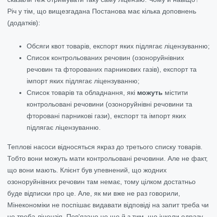
Річ у тім, що вищезгадана Постанова має кілька доповнень
(додатків):
Обсяги квот товарів, експорт яких підлягає ліцензуванню;
Список контрольованих речовин (озоноруйнівних
речовин та фторованих парникових газів), експорт та
імпорт яких підлягає ліцензуванню;
Список товарів та обладнання, які
можуть
містити
контрольовані речовини (озоноруйнівні речовини та
фторовані парникові гази), експорт та імпорт яких
підлягає ліцензуванню.
Теплові насоси відносяться якраз до третього списку товарів.
Тобто вони можуть мати контрольовані речовини. Але не факт,
що вони мають. Клієнт був упевнений, що жодних
озоноруйнівних речовин там немає, тому цілком достатньо
буде відписки про це. Але, як ми вже не раз говорили,
Мінекономіки не поспішає видавати відповіді на запит треба чи
не треба ліцензія. Пов'язано це ще й з тим, що інколи одразу