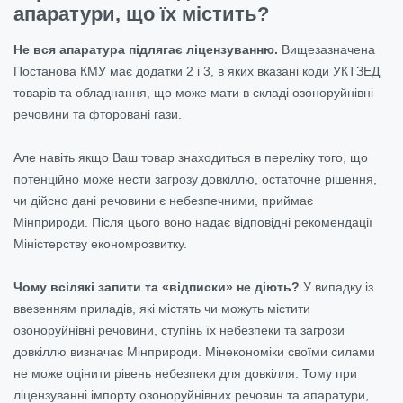
апаратури, що їх містить?
Не вся апаратура підлягає ліцензуванню.
Вищезазначена
Постанова КМУ має додатки 2 і 3, в яких вказані коди УКТЗЕД
товарів та обладнання, що може мати в складі озоноруйнівні
речовини та фторовані гази.
Але навіть якщо Ваш товар знаходиться в переліку того, що
потенційно може нести загрозу довкіллю, остаточне рішення,
чи дійсно дані речовини є небезпечними, приймає
Мінприроди. Після цього воно надає відповідні рекомендації
Міністерству економрозвитку.
Чому всілякі запити та «відписки» не діють?
У випадку із
ввезенням приладів, які містять чи можуть містити
озоноруйнівні речовини, ступінь їх небезпеки та загрози
довкіллю визначає Мінприроди. Мінекономіки своїми силами
не може оцінити рівень небезпеки для довкілля. Тому при
ліцензуванні імпорту озоноруйнівних речовин та апаратури,