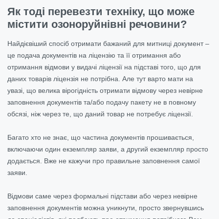
Як тоді перевезти техніку, що може
містити озоноруйнівні речовини?
Найдієвіший спосіб отримати бажаний для митниці документ –
це подача документів на ліцензію та її отримання або
отримання відмови у видачі ліцензії на підставі того, що для
даних товарів ліцензія не потрібна. Але тут варто мати на
увазі, що велика вірогідність отримати відмову через невірне
заповнення документів та/або подачу пакету не в повному
обсязі, ніж через те, що даний товар не потребує ліцензії.
Багато хто не знає, що частина документів прошивається,
включаючи один екземпляр заяви, а другий екземпляр просто
додається. Вже не кажучи про правильне заповнення самої
заяви.
Відмови саме через формальні підстави або через невірне
заповнення документів можна уникнути, просто звернувшись