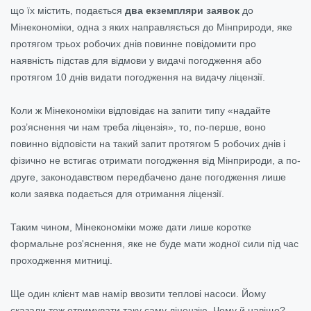
що їх містить, подається
два екземпляри заявок
до
Мінекономіки, одна з яких направляється до Мінприроди, яке
протягом трьох робочих днів повинне повідомити про
наявність підстав для відмови у видачі погодження або
протягом 10 днів видати погодження на видачу ліцензії.
Коли ж Мінекономіки відповідає на запити типу «надайте
роз’яснення чи нам треба ліцензія», то, по-перше, воно
повинно відповісти на такий запит протягом 5 робочих днів і
фізично не встигає отримати погодження від Мінприроди, а по-
друге, законодавством передбачено дане погодження лише
коли заявка подається для отримання ліцензії.
Таким чином, Мінекономіки може дати лише коротке
формальне роз'яснення, яке не буде мати жодної сили під час
проходження митниці.
Ще один клієнт мав намір ввозити теплові насоси. Йому
сказали теж отримувати таку саму ліцензію. Чому й навіщо?