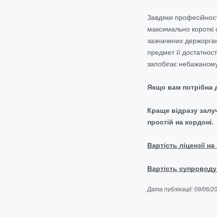
Завдяки професійност
максимально короткі 
зазначених держорган
предмет її достатност
запобігає небажаном
Якщо вам потрібна д
Краще відразу залу
простій на кордоні.
Вартість ліцензії на 
Вартість супроводу 
Дата публікації: 09/06/2