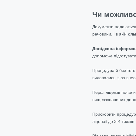
Чи можливо
Документи подаються в
речовини, і в якій кі
Довідкова інформац
допоможе підготувати 
Процедура й без того 
видавались із-за вне
Перші ліцензії почал
вищезазначених держа
Прискорити процедуру
ліцензії до 3-4 тижн
Відмова, видана Міні