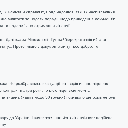
У Клієнта й справді був ряд недоліків, такі як неспівпадіння
уважно вичитати та надати поради щодо приведення документів
ня та подали їх на отримання ліцензії.
ні
. Далі все за Мінекології. Тут найбюрократичніший етап,
вичитує. Проте, якщо з документами тут все добре, то
оки. Не розібравшись в ситуації, він вирішив, що ліцензію
о контракт на три роки, то цією ліцензією можна
ла видана (навіть якщо 30 грудня) і скільки б ще років не був
вару до України, і виявилося, що його ліцензія вже недійсна.
ону.