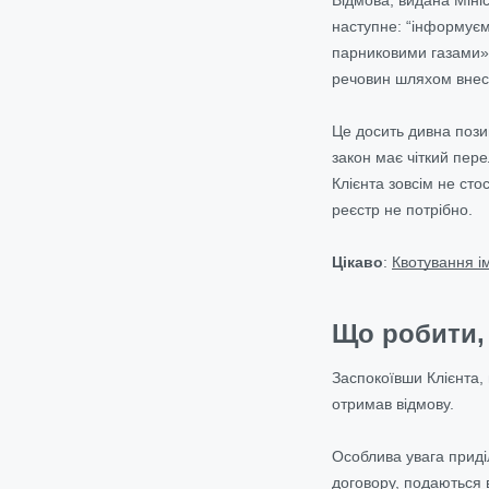
наступне: “інформуєм
парниковими газами»,
речовин шляхом внес
Це досить дивна пози
закон має чіткий пер
Клієнта зовсім не сто
реєстр не потрібно.
Цікаво
:
Квотування і
Що робити,
Заспокоївши Клієнта, 
отримав відмову.
Особлива увага приді
договору, подаються в