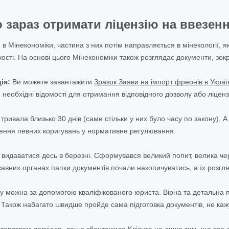
 зараз отримати ліцензію на ввезенн
 Мінекономіки, частина з них потім направляється в мінекології, я
лькості. На основі цього Мінекономіки також розглядає документи, зо
ія:
Ви можете завантажити
Зразок Заяви на імпорт фреонів в Украї
необхідні відомості для отримання відповідного дозволу або ліцензі
тривала близько 30 днів (саме стільки у них було часу по закону). А 
сення певних коригувань у нормативне регулювання.
и видаватися десь в березні. Сформувався великий попит, велика чер
вних органах папки документів почали накопичуватись, а їх розгляд
 можна за допомогою кваліфікованого юриста. Вірна та детальна п
ів. Також набагато швидше пройде сама підготовка документів, не ка
стерством довкілля, дещо збентежила Клієнта не лише тим, що все д