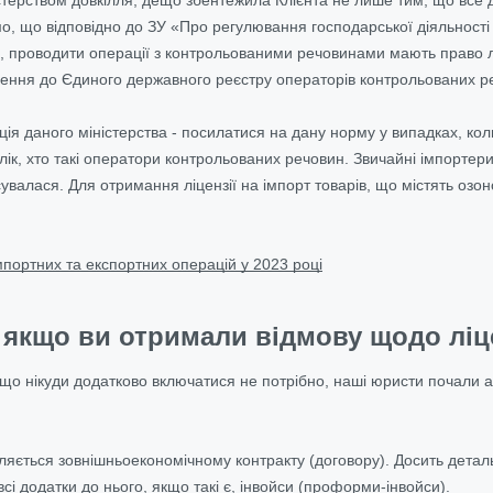
о, що відповідно до ЗУ «Про регулювання господарської діяльнос
 проводити операції з контрольованими речовинами мають право л
ення до Єдиного державного реєстру операторів контрольованих р
ція даного міністерства - посилатися на дану норму у випадках, ко
елік, хто такі оператори контрольованих речовин. Звичайні імпорте
сувалася. Для отримання ліцензії на імпорт товарів, що містять озо
мпортних та експортних операцій у 2023 році
 якщо ви отримали відмову щодо ліце
що нікуди додатково включатися не потрібно, наші юристи почали ана
ляється зовнішньоекономічному контракту (договору). Досить детал
сі додатки до нього, якщо такі є, інвойси (проформи-інвойси).