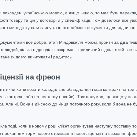
викладені українською мовою, а якщо іншою, то має бути переклад. 
кості товару та цін у договорі й у специфікації. Тож довелося все 
я чого ми підготували заяву та інші необхідні документи для підписан
 документами все добре, етап Міндовкілля можна пройти
за два тиж
о людей, кілька підрозділів, зокрема - юридичний відділ, який все 
тане їх довго вичитувати і радитись.
ліцензії на фреон
нт, який хотів возити холодильне обладнання і мав контракт на три р
ь контракт, або на поставку (інвойс). Тож подумав, що якщо у ньог
и. Але ні. Вона є дійсною до кінця поточного року, коли б вона не бу
ла тоді, коли в новому році клієнт організував наступну поставку то
 з проханням термінового отримання нової ліцензії на ввезення фре