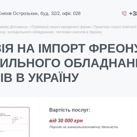
+3
 Князів Острозьких, буд. 32/2, офіс 028
авова Допомога»
Публікації нашої юридичної фірми
Практика нашої компанії
ону: холодильного обладнання, теплових насосів в Україну
ІЯ НА ІМПОРТ ФРЕОН
ИЛЬНОГО ОБЛАДНАН
В В УКРАЇНУ
Вартість послуг:
від 30 000 грн
Ліцензія на зовнішньоекономічну діяльність