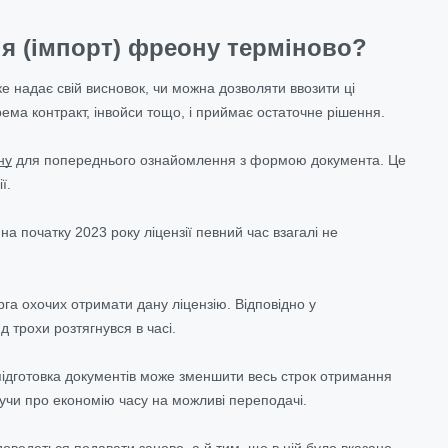
я (імпорт) фреону терміново?
ке надає свій висновок, чи можна дозволяти ввозити ці
крема контракт, інвойси тощо, і приймає остаточне рішення.
ну
для попереднього ознайомлення з формою документа. Це
ї.
на початку 2023 року ліцензії певний час взагалі не
га охочих отримати дану ліцензію. Відповідно у
 трохи розтягнувся в часі.
ідготовка документів може зменшити весь строк отримання
жучи про економію часу на можливі переподачі.
оведеться подавати заново, а й тим, що в ній було вказано