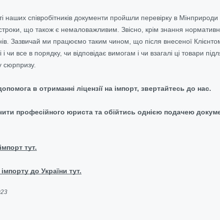
і наших співробітників документи пройшли перевірку в Мінприроди і
строки, що також є немаловажливим. Звісно, крім знання нормативно
ів. Зазвичай ми працюємо таким чином, що після внесеної Клієнт
і і чи все в порядку, чи відповідає вимогам і чи взагалі ці товари п
у сюрпризу.
опомога в отриманні ліцензії на імпорт, звертайтесь до нас.
чити професійного юриста та обійтись однією подачею докуме
імпорт тут.
імпорту до України тут.
023