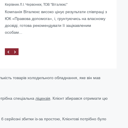
Керівник Л.І. Червонюк, ТОВ "Віталюкс"
Компанія Віталюкс високо цінує результати співпраці з
Допомогли з ліквідацією іноземного представництва в
ЮК «Правова допомога», і, грунтуючись на власному
Україні
досвіді, готова рекомендувати її зацікавленим
особам...
ількість товарів холодильного обладнання, яке він мав
потрібна спеціальна
ліцензія
. Клієнт збирався отримати цю
 серйозні збитки із-за простою, Клієнтові потрібно було