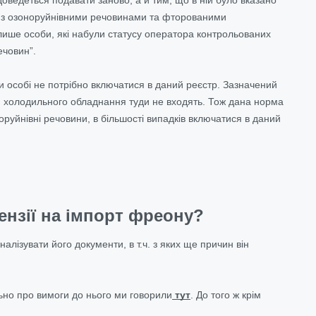
ті з озоноруйнівними речовинами та фторованими
ише особи, які набули статусу оператора контрольованих
ечовин”.
ли особі не потрібно включатися в даний реєстр. Зазначений
ри холодильного обладнання туди не входять. Тож дана норма
норуйнівні речовини, в більшості випадків включатися в даний
нзії на імпорт фреону?
лізувати його документи, в т.ч. з яких ще причин він
ьно про вимоги до нього ми говорили
тут
. До того ж крім