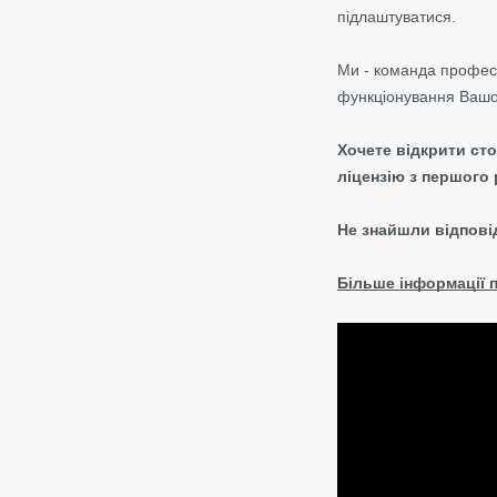
підлаштуватися.
Ми - команда професі
функціонування Вашог
Хочете відкрити ст
ліцензію з першого 
Не знайшли відпові
Більше інформації п