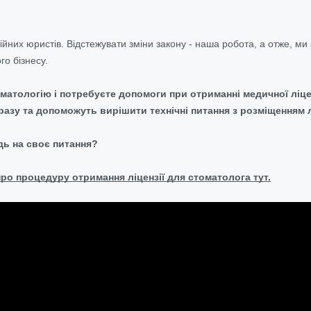
йних юристів. Відстежувати зміни закону - наша робота, а отже, м
о бізнесу.
оматологію і потребуєте допомоги при отриманні медичної ліц
разу та допоможуть вирішити технічні питання з розміщенням лі
дь на своє питання?
ро процедуру отримання ліцензії для стоматолога тут.