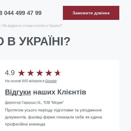
8 044 499 47 99
Замовити дзвінок
Як відкрити стоматологію в Україні?
 В УКРАЇНІ?
4.9
На основі 600 відгуків в
Google
Відгуки
наших Клієнтів
Директор Гаркуша І.Б., ТОВ "Медик"
Протягом усього періоду підготовки та узгодження
… Скориставшись послугами Юридичної компанії
документів, фахівці фірми показали себе як єдина
«Правова допомога» ми не тільки змогли вирішити
професійна команда
наші завдання, а й знайшли для себе компетентного
та надійного партнера.