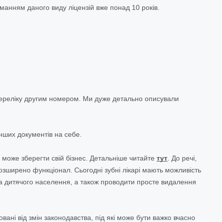
анням даного виду ліцензій вже понад 10 років.
 переліку другим номером. Ми дуже детально описували
інших документів на себе.
ар може зберегти свій бізнес. Детальніше читайте
тут
. До речі,
розширено функціонал. Сьогодні зубні лікарі мають можливість
 та дитячого населення, а також проводити просте видалення
ані від змін законодавства, під які може бути важко вчасно