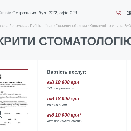
+3
 Князів Острозьких, буд. 32/2, офіс 028
авова Допомога»
Публікації нашої юридичної фірми
Юридичні новини та FAQ
КРИТИ СТОМАТОЛОГІЮ
Вартість послуг:
від 18 000 грн
1-3 спеціальності
від 18 000 грн
Внесення змін
від 10 000 грн*
Акт про інклюзивність