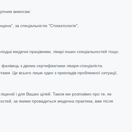
ступним вимогам:
ицина", за спеціальністю "Стоматологія";
олодші медичні працівники, лікарі інших спеціальностей тощо.
н фахівець з двома сертифікатами лікаря-спеціаліста:
нтами. Це всього лише один з прикладів проблемної ситуації,
цензії і для Ваших цілей. Також ми розповімо про те, як
ностей, за якими
провадиться
медична практика, вже після