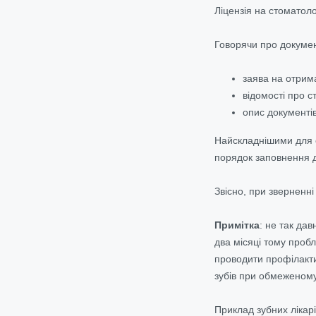
Ліцензія на стоматол
Говорячи про докумен
заява на отрима
відомості про с
опис документів
Найскладнішими для с
порядок заповнення 
Звісно, при зверненні
Примітка
: не так да
два місяці тому пробл
проводити профілакти
зубів при обмеженому
Приклад зубних лікарі