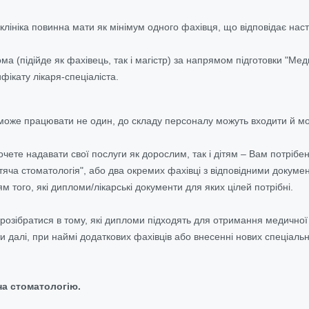
клініка повинна мати як мінімум одного фахівця, що відповідає на
ма (підійде як фахівець, так і магістр) за напрямом підготовки "Мед
фікату лікаря-
спеціаліста
.
ці може працювати не один, до складу персоналу можуть входити й м
чете надавати свої послуги як дорослим, так і дітям – Вам потрібе
тяча стоматологія", або два окремих фахівці з відповідними докуме
ям того, які дипломи/лікарські документи для яких цілей потрібні.
зібратися в тому, які дипломи підходять для отримання медичної лі
и далі, при наймі додаткових фахівців або внесенні нових спеціаль
на стоматологію.