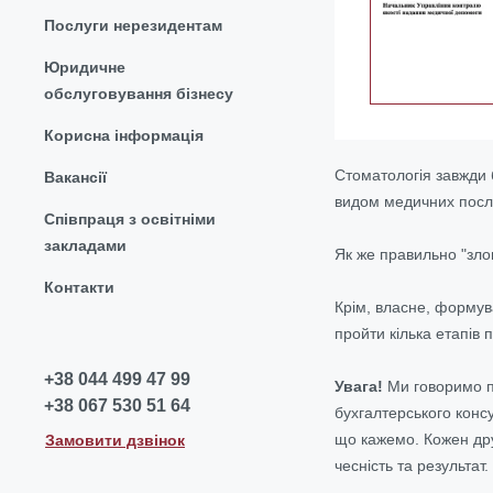
Послуги нерезидентам
Юридичне
обслуговування бізнесу
Корисна інформація
Стоматологія завжди 
Вакансії
видом медичних послуг
Співпраця з освітніми
закладами
Як же правильно "злов
Контакти
Крім, власне, формува
пройти кілька етапів п
+38 044 499 47 99
Увага!
Ми говоримо пр
+38 067 530 51 64
бухгалтерського консу
що кажемо.
Кожен др
Замовити дзвінок
чесність та результат.