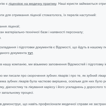
огію є
ліцензією на медичну практику
. Наші юристи займаються отрим
ти для отримання ліцензії стоматолога, їх перелік наступний:
ння ліцензії;
тан матеріально-технічної бази і наявності персоналу;
.
кладання і підготовки документів є Відомості, що йдуть в нашому
даного документа
тут
.
 в нашу компанію, ми візьмемо заповнення Відомостей і підготовку 
вно ми писали про скорочення зубних лікарів і про те, як зубний лік
ема зубних лікарів була частково вирішена, оскільки для них було 
ку, діагностику та лікування карієсу і його ускладнень у дорослого
 запальному процесі.
в демонструє, що навіть професіонали медичної справи не застрахов