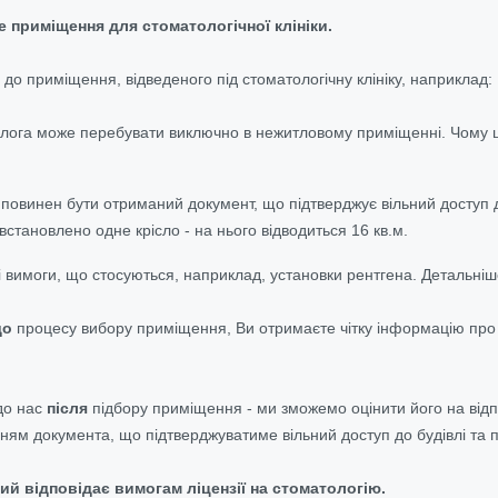
 приміщення для стоматологічної клініки.
 до приміщення, відведеного під стоматологічну клініку, наприклад:
олога може перебувати виключно в нежитловому приміщенні. Чому це
повинен бути отриманий документ, що підтверджує вільний доступ 
 встановлено одне крісло - на нього відводиться 16 кв.м.
мі вимоги, що стосуються, наприклад, установки рентгена. Детальні
до
процесу вибору приміщення, Ви отримаєте чітку інформацію про 
до нас
після
підбору приміщення - ми зможемо оцінити його на відпо
ням документа, що підтверджуватиме вільний доступ до будівлі та
ий відповідає вимогам ліцензії на стоматологію.