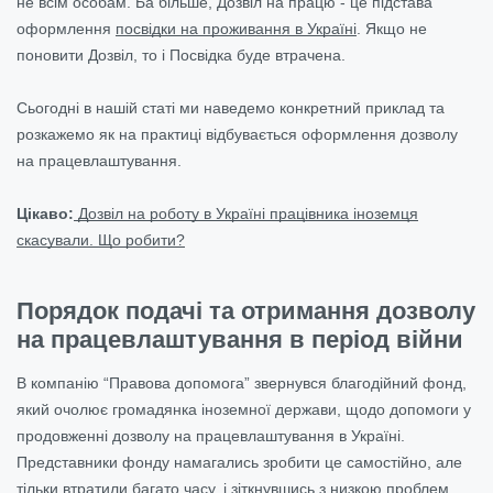
не всім особам. Ба більше, Дозвіл на працю - це підстава
оформлення
посвідки на проживання в Україні
. Якщо не
поновити Дозвіл, то і Посвідка буде втрачена.
Сьогодні в нашій статі ми наведемо конкретний приклад та
розкажемо як на практиці відбувається оформлення дозволу
на працевлаштування.
Цікаво:
Дозвіл на роботу в Україні працівника іноземця
скасували. Що робити?
Порядок подачі та отримання дозволу
на працевлаштування в період війни
В компанію “Правова допомога” звернувся благодійний фонд,
який очолює громадянка іноземної держави, щодо допомоги у
продовженні дозволу на працевлаштування в Україні.
Представники фонду намагались зробити це самостійно, але
тільки втратили багато часу, і зіткнувшись з низкою проблем,