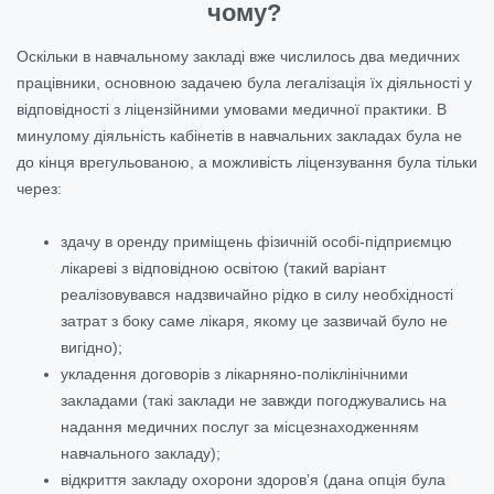
чому?
Оскільки в навчальному закладі вже числилось два медичних
працівники, основною задачею була легалізація їх діяльності у
відповідності з ліцензійними умовами медичної практики. В
минулому діяльність кабінетів в навчальних закладах була не
до кінця врегульованою, а можливість ліцензування була тільки
через:
здачу в оренду приміщень фізичній особі-підприємцю
лікареві з відповідною освітою (такий варіант
реалізовувався надзвичайно рідко в силу необхідності
затрат з боку саме лікаря, якому це зазвичай було не
вигідно);
укладення договорів з лікарняно-поліклінічними
закладами (такі заклади не завжди погоджувались на
надання медичних послуг за місцезнаходженням
навчального закладу);
відкриття закладу охорони здоров’я (дана опція була