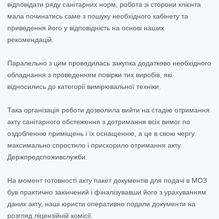
відповідати ряду санітарних норм, робота зі сторони клієнта
мала починатись саме з пошуку необхідного кабінету та
приведення його у відповідність на основі наших
рекомендацій.
Паралельно з цим проводилась закупка додатково необхідного
обладнання з проведенням повірки тих виробів, які
відносились до категорії вимірювальної техніки.
Така організація роботи дозволила вийти на стадію отримання
акту санітарного обстеження з дотримання всіх вимог по
оздобленню приміщень і їх оснащенню, а це в свою чергу
максимально спростило і прискорило отримання акту
Держпродспоживслужби.
На момент готовності акту пакет документів для подачі в МОЗ
був практично закінчений і фіналізувавши його з урахуванням
даних акту, наші юристи оперативно подали документи на
розгляд ліцензійній комісії.