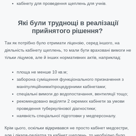
кабінету для проведення щеплень для учнів.
Які були труднощі в реалізації
прийнятого рішення?
Так як потрібно було отримати ліцензію, серед іншого, на
діяльність кабінету щеплень, то мали бути враховані вимоги не
тільки ліцумов, але й інших нормативних актів, наприклад:
площа не менше 10 кв.м;
заборона суміщення функціонального призначення з
маніпуляційними/процедурними кабінетами;
спеціальні вимоги до водопостачання, вентиляції тощо;
рекомендовано виділяти 2 окремих кабінети за умови
проведення туберкулінової діагностики;
наявність спеціальної підготовки у медперсоналу.
Крім цього, оскільки відкривався не просто кабінет медсестри,
але і лікаря-педіатра та кабінет щеплень, то необхідно було