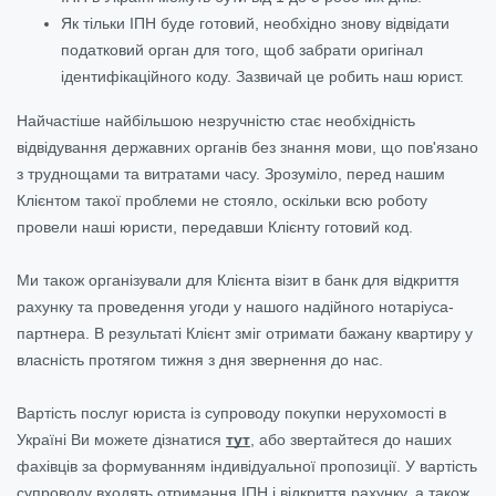
Як тільки ІПН буде готовий, необхідно знову відвідати
податковий орган для того, щоб забрати оригінал
ідентифікаційного коду. Зазвичай це робить наш юрист.
Найчастіше найбільшою незручністю стає необхідність
відвідування державних органів без знання мови, що пов'язано
з труднощами та витратами часу. Зрозуміло, перед нашим
Клієнтом такої проблеми не стояло, оскільки всю роботу
провели наші юристи, передавши Клієнту готовий код.
Ми також організували для Клієнта візит в банк для відкриття
рахунку та проведення угоди у нашого надійного нотаріуса-
партнера. В результаті Клієнт зміг отримати бажану квартиру у
власність протягом тижня з дня звернення до нас.
Вартість послуг юриста із супроводу покупки нерухомості в
Україні Ви можете дізнатися
тут
, або звертайтеся до наших
фахівців за формуванням індивідуальної пропозиції. У вартість
супроводу входять отримання ІПН і відкриття рахунку, а також