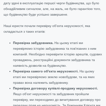
дату здачі в експлуатацію першої черги будівництва, що було
обнадійливим сигналом, але, на жаль, не було гарантією того,
що будівництво буде успішно завершене.
Наші юристи почали перевірку об'єкта нерухомості, яка
складається з таких етапів:
Перевірка забудовника.
На цьому етапі ми
перевіряємо історію забудовника та пов'язаних з ним
компаній. Необхідно перевірити історію арештів, судових
проваджень, реєстраційні документи забудовника та
наявність дозволів на будівництво.
Перевірка самого об'єкта нерухомості.
На цьому
етапі ми перевіряємо землю новобудови, та на яких
правах вона належить забудовнику.
Перевірка договору купівлі-продажу нерухомості.
Якщо об'єкт нерухомості та забудовник пройшли
перевірку, ми переходимо до вичитування договору про
передачу прав на нерухомість. За бажанням Клієнта ми