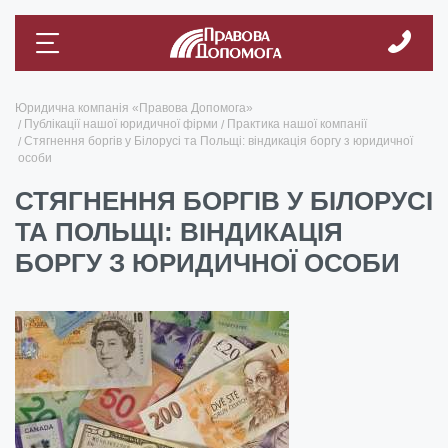
Юридична компанія «Правова Допомога»
Публікації нашої юридичної фірми
Практика нашої компанії
Стягнення боргів у Білорусі та Польщі: віндикація боргу з юридичної
особи
СТЯГНЕННЯ БОРГІВ У БІЛОРУСІ
ТА ПОЛЬЩІ: ВІНДИКАЦІЯ
БОРГУ З ЮРИДИЧНОЇ ОСОБИ