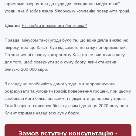
юристами звернутися до суду для складання медіативної
угоди, яка б зобов'язала білоруську компанію повернути гроші.
Цікаво:
Як знайти іноземного боржника?
Правда, мінусом такої угоди було те, що вона діяла виключно
півроку, про що Клієнт був від самого початку попереджений.
По закінченні півроку контрагенту Клієнта не вистачило часу
для того, щоб повернути всю суму боргу, який становив
близько 200 000 євро.
З огляду на особливість даної угоди, ми запропонували
розрахувати та узгодити графік повернення грошей, при цьому
зробивши його більш щільним, і підкріпити це новою угодою.
Такий варіант виявився більш дієвим і до кінця 2020 року наш
Клієнт отримав назад всю суму боргу.