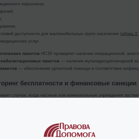
ицинского персонала;
врачей;
;
дования;
ловий доступности для маломобильных групп населения (
абзац 3
медицинских услуг.
ргических пакетов
НСЗУ проверяет наличие операционной, анесте
реабилитационных пакетов
— наличие мультидисциплинарной ко
пакетов
— обеспечение ургентной помощи и соответствие инфекц
торинг бесплатности и финансовые санкции
ивает случаи, когда частные или коммунальные учреждения застав
ах Программы медицинских гарантий. Если в вашей клинике пациен
ользованные материалы, анестезию или дополнительные обследован
таких фактов через жалобы пациентов или во время планового мон