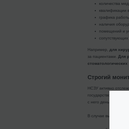
количества мед
квалификации 
графика работы
наличия обору
помещений и ус
сопутствующих 
Например,
для хиру
за пациентами.
Для 
стоматологических 
Строгий мони
НСЗУ активно отслеж
государством в рамк
с него деньги за исп
В случае выявления 