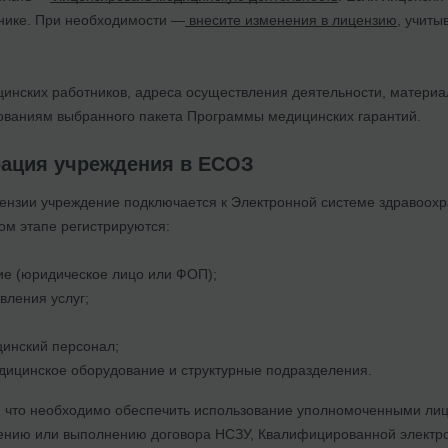
нике. При необходимости —
внесите изменения в лицензию
, учиты
инских работников, адреса осуществления деятельности, материал
бованиям выбранного пакета Программы медицинских гарантий.
рация учреждения в ЕСОЗ
ензии учреждение подключается к Электронной системе здравоо
ом этапе регистрируются:
ие (юридическое лицо или ФОП);
вления услуг;
инский персонал;
ицинское оборудование и структурные подразделения.
ь, что необходимо обеспечить использование уполномоченными ли
ению или выполнению договора НСЗУ, Квалифицированной электро