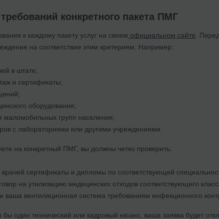
 требований конкретного пакета ПМГ
вания к каждому пакету услуг на своем
официальном сайте
. Пере
реждения на соответствие этим критериям. Например:
чей в штате;
таж и сертификаты;
щений;
инского оборудования;
я маломобильных групп населения;
ров с лабораториями или другими учреждениями.
уете на конкретный ПМГ, вы должны четко проверить:
х врачей сертификаты и дипломы по соответствующей специальнос
говор на утилизацию медицинских отходов соответствующего класс
ли ваша вентиляционная система требованиям инфекционного конт
я бы один технический или кадровый нюанс, ваша заявка будет от