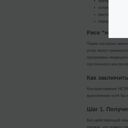
требует возвра
останавливает 
расторгает дог
передает инфо
Риск “нейтра
Также согласно закон
услуг могут применя
программы медицинск
постоянного контрол
Как заключит
Контрактование НСЗУ
выполнение хотя бы 
Шаг 1. Получе
Без действующей лиц
первое, что нужно сд