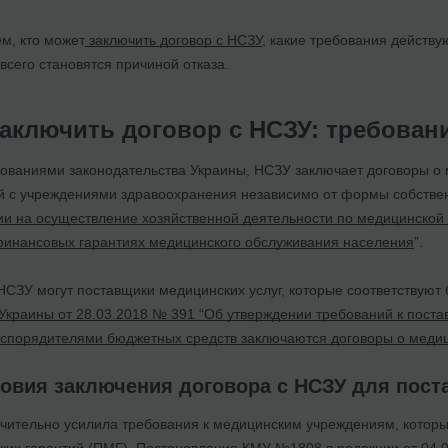
ем, кто может
заключить договор с НСЗУ
, какие требования действу
всего становятся причиной отказа.
заключить договор с НСЗУ: требован
ебованиями законодательства Украины, НСЗУ заключает договоры 
й с учреждениями здравоохранения независимо от формы собстве
и на осуществление хозяйственной деятельности по медицинской 
финансовых гарантиях медицинского обслуживания населения
”.
 НСЗУ могут поставщики медицинских услуг, которые соответствую
Украины от 28.03.2018 № 391 “Об утверждении требований к поста
спорядителями бюджетных средств заключаются договоры о меди
овия заключения договора с НСЗУ для поста
ачительно усилила требования к медицинским учреждениям, которы
их гарантий (ПМГ).
Постановление КМУ №1808 в редакции от 04.0