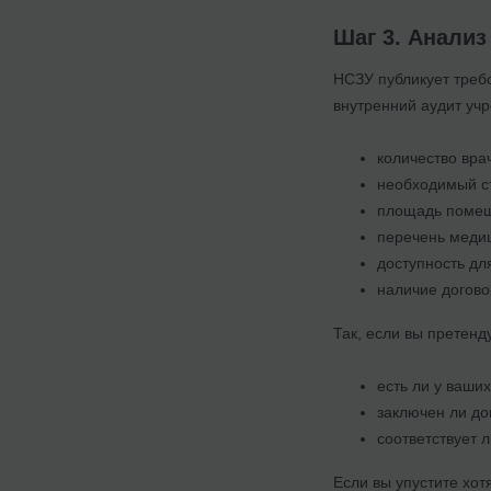
Шаг 3. Анализ
НСЗУ публикует требо
внутренний аудит уч
количество вра
необходимый с
площадь поме
перечень медиц
доступность дл
наличие догово
Так, если вы претенд
есть ли у ваши
заключен ли до
соответствует 
Если вы упустите хот