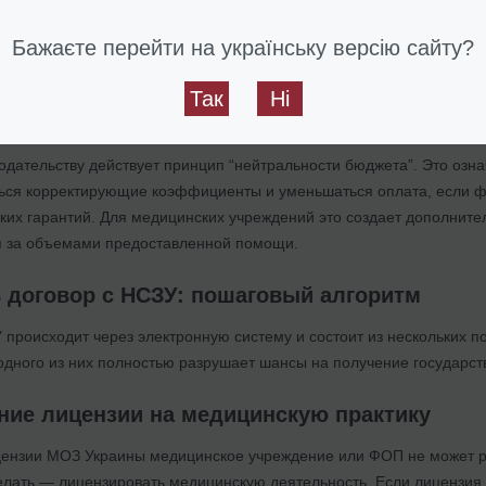
та средств в бюджет;
оплату пакета;
Бажаєте перейти на українську версію сайту?
овор с учреждением;
рмацию контролирующим органам.
Так
Ні
льности бюджета”
одательству действует принцип “нейтральности бюджета”. Это озна
ться корректирующие коэффициенты и уменьшаться оплата, если 
их гарантий. Для медицинских учреждений это создает дополните
я за объемами предоставленной помощи.
ь договор с НСЗУ: пошаговый алгоритм
 происходит через электронную систему и состоит из нескольких 
одного из них полностью разрушает шансы на получение государс
ние лицензии на медицинскую практику
ензии МОЗ Украины медицинское учреждение или ФОП не может ра
елать —
лицензировать медицинскую деятельность
. Если лицензия