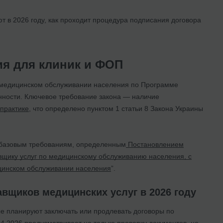
ют в 2026 году, как проходит процедура подписания договора
ия для клиник и ФОП
о медицинском обслуживании населения по Программе
нности. Ключевое требование закона — наличие
практике
, что определено пунктом 1 статьи 8 Закона Украины
т базовым требованиям, определенным
Постановлением
вщику услуг по медицинскому обслуживанию населения, с
цинском обслуживании населения
”.
вщиков медицинских услуг в 2026 году
е планируют заключать или продлевать договоры по
4.2026
предусматривает не только проверку документов, но