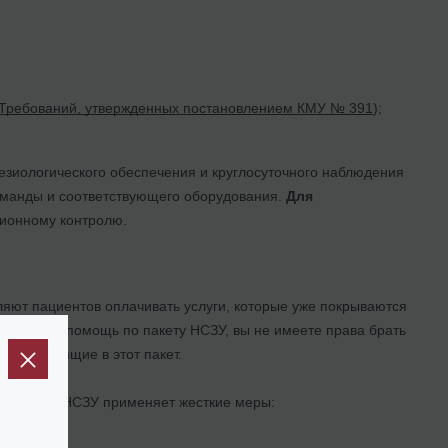
 Требований, утвержденных постановлением КМУ № 391
);
зиологического обеспечения и круглосуточного наблюдения
манды и соответствующего оборудования.
Для
ионному контролю.
ляют пациентов оплачивать услуги, которые уже покрываются
т получил помощь по пакету НСЗУ, вы не имеете права брать
ия, входящие в этот пакет.
иторинга, НСЗУ применяет жесткие меры: