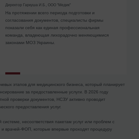
Директор Гаркуша И.Б., ООО "Медик"
На протяжении всего периода подготовки и
... Воспользовавшись услугами Юридической
Мы получали консультации по поводу организации
согласования документов, специалисты фирмы
компании «Правовая помощь» мы не только смогли
работы центра, оформления трудовых отношений с
показали себя как единая профессиональная
решить наши задачи, но и нашли для себя
сотрудниками, нормативного регулирования работы с
команда, владеющая лихорадочно меняющимися
компетентного и надежного партнера.
различным медицинским оборудованием
законами МОЗ Украины.
чевых этапов для медицинского бизнеса, который планирует
нсирование за предоставленные услуги. В 2026 году
тной проверки документов, НСЗУ активно проводит
еского предоставления услуг.
 системе, несоответствия пакетам услуг или проблем с
й и врачей-ФОП, которые впервые проходят процедуру