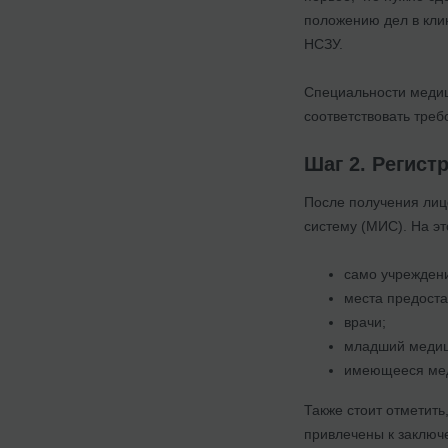
положению дел в кли
НСЗУ.
Специальности медиц
соответствовать тре
Шаг 2. Регист
После получения лиц
систему (МИС). На эт
само учрежден
места предоста
врачи;
младший медиц
имеющееся мед
Также стоит отметит
привлечены к заключ