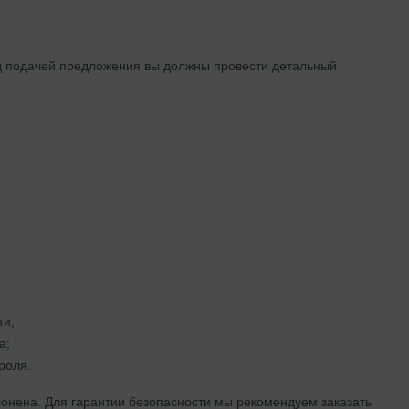
д подачей предложения вы должны провести детальный
ти;
а;
роля.
клонена. Для гарантии безопасности мы рекомендуем заказать