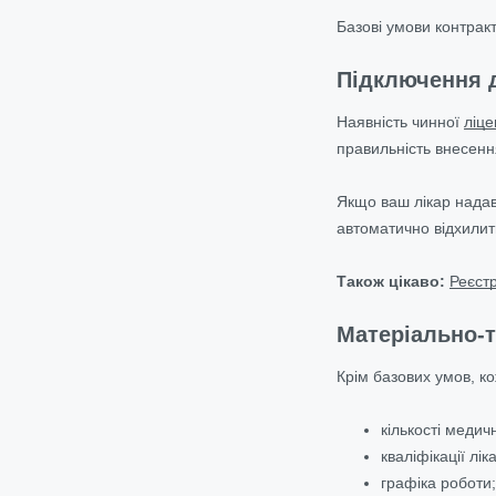
Базові умови контракт
Підключення 
Наявність чинної
ліце
правильність внесенн
Якщо ваш лікар надав
автоматично відхилит
Також цікаво:
Реєст
Матеріально-т
Крім базових умов, к
кількості медич
кваліфікації ліка
графіка роботи;