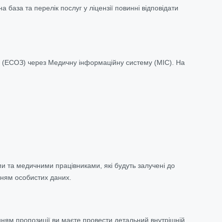
 база та перелік послуг у ліцензії повинні відповідати
я (ЕСОЗ) через Медичну інформаційну систему (МІС). На
 та медичними працівниками, які будуть залучені до
нням особистих даних.
ням пропозиції ви маєте провести детальний внутрішній