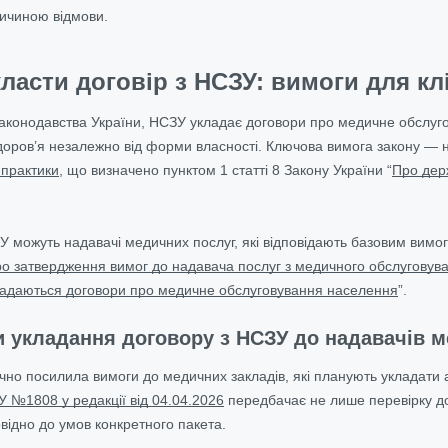
ичиною відмови.
ласти договір з НСЗУ: вимоги для кл
законодавства України, НСЗУ укладає договори про медичне обслуг
оров’я незалежно від форми власності. Ключова вимога закону — 
 практики
, що визначено пунктом 1 статті 8 Закону України “
Про дер
ЗУ можуть надавачі медичних послуг, які відповідають базовим вим
ро затвердження вимог до надавача послуг з медичного обслуговув
ладаються договори про медичне обслуговування населення
”.
 укладання договору з НСЗУ до надавачів ме
чно посилила вимоги до медичних закладів, які планують укладати
 №1808 у редакції від 04.04.2026
передбачає не лише перевірку док
овідно до умов конкретного пакета.