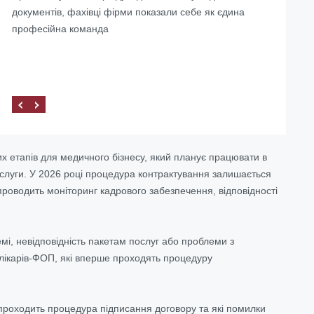
документів, фахівці фірми показали себе як єдина
«Правова допомога» ми не тільки змогли вирішити
професійна команда
наші завдання, а й знайшли для себе компетентного
та надійного партнера.
х етапів для медичного бізнесу, який планує працювати в
слуги. У 2026 році процедура контрактування залишається
роводить моніторинг кадрового забезпечення, відповідності
мі, невідповідність пакетам послуг або проблеми з
лікарів-ФОП, які вперше проходять процедуру
як проходить процедура підписання договору та які помилки