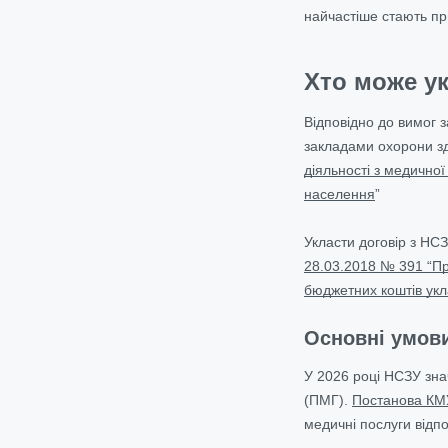
найчастіше стають пр
Хто може ук
Відповідно до вимог 
закладами охорони зд
діяльності з медичної
населення
”
Укласти договір з НС
28.03.2018 № 391 “П
бюджетних коштів ук
Основні умови
У 2026 році НСЗУ зна
(ПМГ).
Постанова КМУ
медичні послуги відп