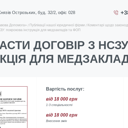
+3
 Князів Острозьких, буд. 32/2, офіс 028
авова Допомога»
Публікації нашої юридичної фірми
Коментарі щодо законод
СЗУ: покрокова інструкція для медзакладів та ФОП
ЛАСТИ ДОГОВІР З НСЗ
УКЦІЯ ДЛЯ МЕДЗАКЛАД
Вартість послуг:
від 18 000 грн
1-3 спеціальності
від 18 000 грн
Внесення змін