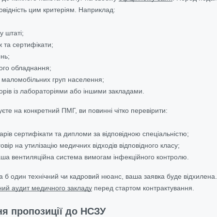
овідність цим критеріям. Наприклад:
 у штаті;
 та сертифікати;
нь;
ого обладнання;
я маломобільних груп населення;
орів із лабораторіями або іншими закладами.
єте на конкретний ПМГ, ви повинні чітко перевірити:
карів сертифікати та дипломи за відповідною спеціальністю;
овір на утилізацію медичних відходів відповідного класу;
ваша вентиляційна система вимогам інфекційного контролю.
а б один технічний чи кадровий нюанс, ваша заявка буде відхилена
ий аудит медичного закладу
перед стартом контрактування.
ня пропозиції до НСЗУ