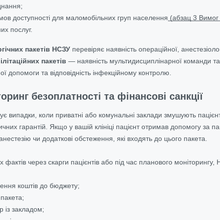
днання;
мов доступності для маломобільних груп населення
(абзац 3 Вимог
их послуг.
ргічних пакетів НСЗУ
перевіряє наявність операційної, анестезіол
ілітаційних пакетів
— наявність мультидисциплінарної команди та
ої допомоги та відповідність інфекційному контролю.
оринг безоплатності та фінансові санкції
ує випадки, коли приватні або комунальні заклади змушують пацієн
них гарантій. Якщо у вашій клініці пацієнт отримав допомогу за па
анестезію чи додаткові обстеження, які входять до цього пакета.
х фактів через скарги пацієнтів або під час планового моніторингу,
ення коштів до бюджету;
 пакета;
р із закладом;