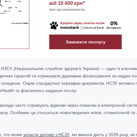
від 10 000 грн*
Акт про інклюзивність
Замовити послугу
 НЗСУ (Національною службою здоров’я України) — один із ключови
ичних гарантій та отримувати державне фінансування за надані по
 складною. Окрім стандартної перевірки документів, НСЗУ активно п
eHealth та фактичного надання послуг.
заклади часто отримують відмови через помилки в електронній систе
у. Особливо це стосується новостворених клінік, стоматологій та 
мо, хто може
укласти договір з НСЗУ
, які вимоги діють у 2026 році, 