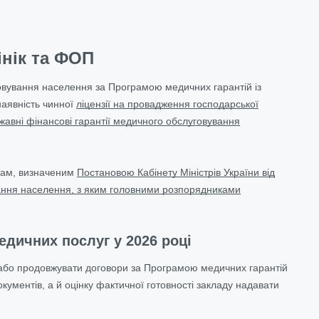
інік та ФОП
овування населення за Програмою медичних гарантій із
наявність чинної
ліцензії на провадження господарської
жавні фінансові гарантії медичного обслуговування
огам, визначеним
Постановою Кабінету Міністрів України від
ання населення, з яким головними розпорядниками
дичних послуг у 2026 році
 або продовжувати договори за Програмою медичних гарантій
ументів, а й оцінку фактичної готовності закладу надавати