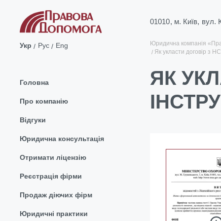
01010, м. Київ, вул.
Юридична компанія «Пр
Укр
Рус
Eng
Як укласти договір з Н
ЯК УК
Головна
ІНСТР
Про компанію
Відгуки
Юридична консультація
Отримати ліцензію
Реєстрація фірми
Продаж діючих фірм
Юридичні практики