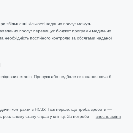
при збільшенні кількості наданих послуг можуть
г заявлених послуг перевищує бюджет програми медичних
та необхідність постійного контролю за обсягами наданої
м
слідовних етапів. Пропуск або недбале виконання хоча б
дичні контракти з НСЗУ. Тож перше, що треба зробити —
сть реальному стану справ у клініці. За потреби —
внесіть зміни