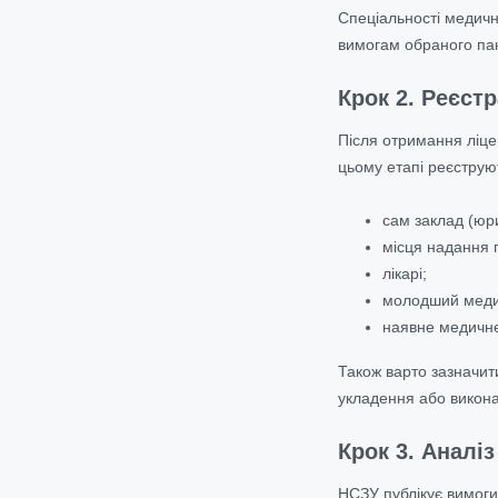
Спеціальності медични
вимогам обраного па
Крок 2. Реєст
Після отримання ліце
цьому етапі реєструю
сам заклад (юр
місця надання 
лікарі;
молодший меди
наявне медичне
Також варто зазначит
укладення або викона
Крок 3. Аналі
НСЗУ публікує вимоги