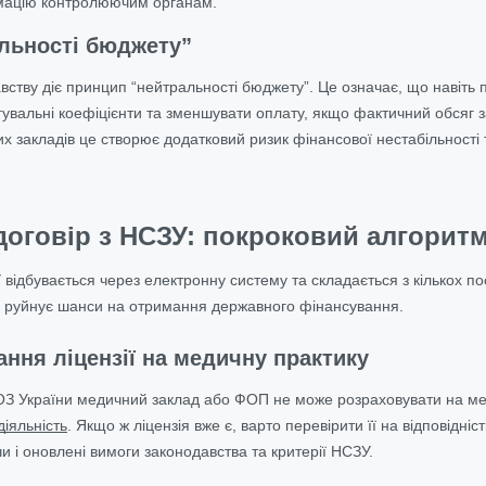
мацію контролюючим органам.
льності бюджету”
вству діє принцип “нейтральності бюджету”. Це означає, що навіть 
гувальні коефіцієнти та зменшувати оплату, якщо фактичний обся
их закладів це створює додатковий ризик фінансової нестабільності 
договір з НСЗУ: покроковий алгорит
відбувається через електронну систему та складається з кількох по
ю руйнує шанси на отримання державного фінансування.
ання ліцензії на медичну практику
МОЗ України медичний заклад або ФОП не може розраховувати на ме
діяльність
. Якщо ж ліцензія вже є, варто перевірити її на відповідні
и і оновлені вимоги законодавства та критерії НСЗУ.