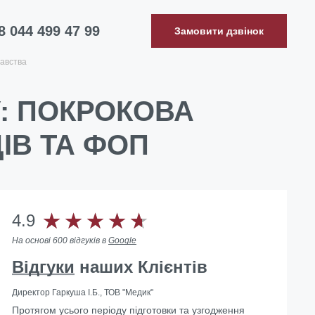
8 044 499 47 99
Замовити дзвінок
авства
У: ПОКРОКОВА
ІВ ТА ФОП
4.9
На основі 600 відгуків в
Google
Відгуки
наших Клієнтів
Директор Гаркуша І.Б., ТОВ "Медик"
Протягом усього періоду підготовки та узгодження
… Скориставшись послугами Юридичної компанії