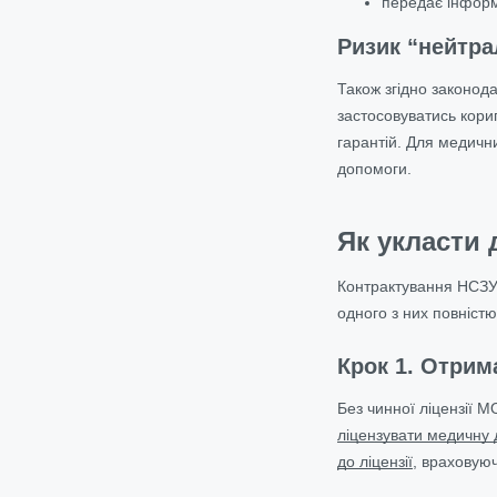
передає інфор
Ризик “нейтра
Також згідно законода
застосовуватись кори
гарантій. Для медичн
допомоги.
Як укласти 
Контрактування НСЗУ 
одного з них повніст
Крок 1. Отрим
Без чинної ліцензії 
ліцензувати медичну 
до ліцензії
, враховуюч