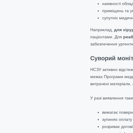
наявності обла
приміщень та у
супутніх медичн
Наприклад,
для хіру
пацієнтами. Для
реаб
забезпечення ургентн
Суворий моніт
НСЗУ активно відстеж
межах Програми медич
витрачені матеріали, 
У разі виявлення таки
вимагає поверн
зупиняє оплату
розриває догові