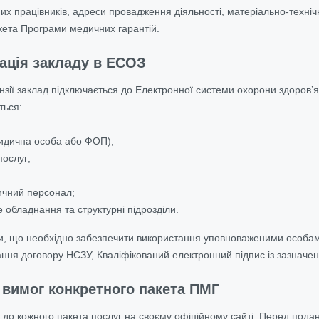
х працівників, адреси провадження діяльності, матеріально-технічна
кета Програми медичних гарантій.
рація закладу в ЕСОЗ
нзії заклад підключається до Електронної системи охорони здоров’
ться:
идична особа або ФОП);
послуг;
чний персонал;
 обладнання та структурні підрозділи.
и, що необхідно забезпечити використання уповноваженими особами
ння договору НСЗУ, Кваліфікований електронний підпис із зазначе
з вимог конкретного пакета ПМГ
 до кожного пакета послуг на своєму
офіційному сайті
. Перед подан