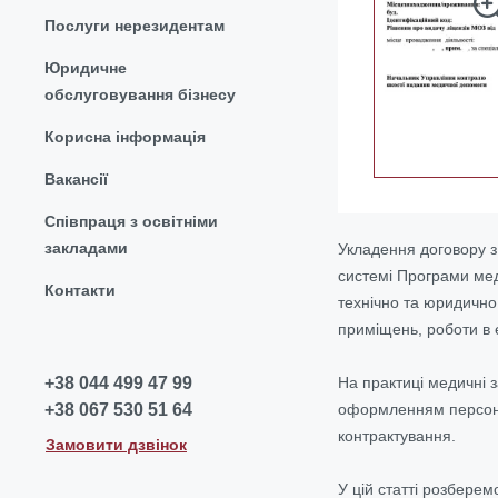
Послуги нерезидентам
Юридичне
обслуговування бізнесу
Корисна інформація
Вакансії
Співпраця з освітніми
закладами
Укладення договору з
системі Програми мед
Контакти
технічно та юридично
приміщень, роботи в 
На практиці медичні 
+38 044 499 47 99
оформленням персонал
+38 067 530 51 64
контрактування.
Замовити дзвінок
У цій статті розбере