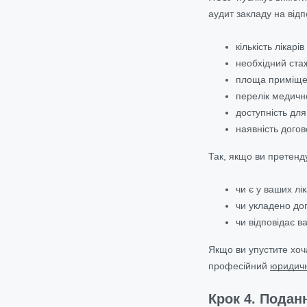
аудит закладу на відп
кількість лікарів
необхідний стаж
площа приміще
перелік медичн
доступність дл
наявність догов
Так, якщо ви претенду
чи є у ваших лі
чи укладено дог
чи відповідає 
Якщо ви упустите хоч
професійний
юридичн
Крок 4. Подан