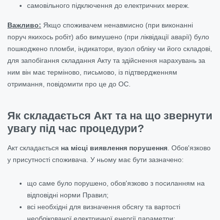
самовільного підключення до електричних мереж.
Важливо
:
Якщо споживачем ненавмисно (при виконанні
поруч якихось робіт) або вимушено (при ліквідації аварії) було
пошкоджено пломби, індикатори, вузол обліку чи його складові,
для запобігання складання Акту та здійснення нарахувань за
ним він має терміново, письмово, із підтвердженням
отримання, повідомити про це до ОС.
Як складається Акт та на що звернути
увагу під час процедури?
Акт складається
на місці виявлення порушення
.
Обов'язково
у присутності споживача. У ньому має бути зазначено:
що саме було порушено, обов'язково з посиланням на
відповідні норми Правил;
всі необхідні для визначення обсягу та вартості
необлікованої електричної енергії параметри;