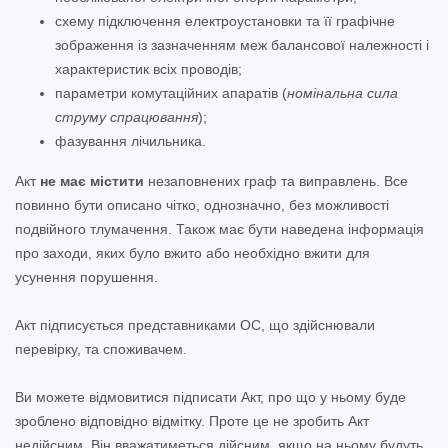
схему підключення електроустановки та її графічне
зображення із зазначенням меж балансової належності і
характеристик всіх проводів;
параметри комутаційних апаратів
(
номінальна сила
струму спрацювання
)
;
фазування лічильника.
Акт
не має містити
незаповнених граф
та виправлень. Все
повинно бути описано чітко, однозначно, без можливості
подвійного тлумачення. Також має бути наведена інформація
про заходи, яких було вжито або необхідно вжити для
усунення порушення.
Акт підписується представниками ОС, що здійснювали
перевірку, та споживачем.
Ви можете відмовитися підписати Акт, про що у ньому буде
зроблено відповідно відмітку. Проте це не зробить Акт
недійсним. Він вважатиметься дійсним, якщо на ньому будуть