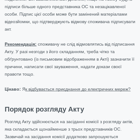
підписи більше одного представника ОС та незацікавленої
особи. Підпис цієї особи може бути замінений матеріалами
відеозйомки, що підтверджують відмову споживача підписувати
акт.
Рекомендація:
споживачу не слід відмовлятись від підписання
Акту. У разі незгоди з його складанням, треба чітко та
обґрунтовано (із письмовим відображенням в Акті) зазначити її
причини, написати свої зауваження, надати докази своєї
правоти тощо.
Цікаво
:
Я
к відбувається приєднання до електричних мереж?
Порядок розгляду Акту
Розгляд Акту здійснюється на засіданні комісії з розгляду актів,
яка складається щонайменше з трьох представників ОС.
Зазвичай на засідання комісії додатково запрошуються