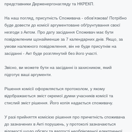
представники Держенергонагляду та НКРЕКП.
На наш погляд, присутність Споживача - обов'язкова! Потрібно
буде довести до комісії аргументоване обґрунтування своєї
незгоди з Актом. Про дату засідання Споживач має бути
повідомленим щонайменше за 7 календарних днів. Якщо, за
умови належного повідомлення, він не буде присутнім на
засіданні - Акт буде розглянутий без його участі.
Звісно, ви можете бути на засіданні із захисником, який
підготує ваші аргументи.
Рішення комісії оформляється протоколом, у якому
відображаються зміст окремої думки учасників комісії та
стислий зміст рішення. Його копія надається споживачу.
У разі прийняття комісією рішення про причетність споживача
до зазначених в Акті порушень, у протоколі зазначаються
відомості щодо обсягу та вартості необлікованої електричної