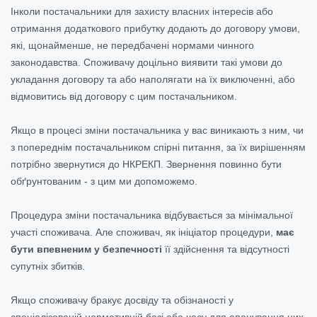
Інколи постачальники для захисту власних інтересів або
отримання додаткового прибутку додають до договору умови,
які, щонайменше, не передбачені нормами чинного
законодавства. Споживачу доцільно виявити такі умови до
укладання договору та або наполягати на їх виключенні, або
відмовитись від договору с цим постачальником.
Якщо в процесі зміни постачальника у вас виникають з ним, чи
з попереднім постачальником спірні питання, за їх вирішенням
потрібно звернутися до НКРЕКП. Звернення повинно бути
обґрунтованим - з цим ми допоможемо.
Процедура зміни постачальника відбувається за мінімальної
участі споживача. Але споживач, як ініціатор процедури,
має
бути впевненим у безпечності
її здійснення та відсутності
супутніх збитків.
Якщо споживачу бракує досвіду та обізнаності у
спеціалізованій нормативній базі або часу для опанування цих