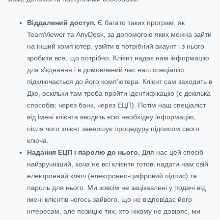
Віддалений доступ.
Є багато таких програм, як
TeamViewer та AnyDesk, за допомогою яких можна зайти
на інший комп'ютер, увійти в потрібний акаунт і з нього
зробити все, що потрібно. Клієнт надає нам інформацію
для з'єднання і в домовлений час наш спеціаліст
підключається до його комп'ютера. Клієнт сам заходить в
Дію, оскільки там треба пройти ідентифікацію (є декілька
способів: через банк, через ЕЦП). Потім наш спеціаліст
від імені клієнта вводить всю необхідну інформацію,
після чого клієнт завершує процедуру підписом свого
ключа.
Надання ЕЦП і паролю до нього.
Для нас цей спосіб
найзручніший, хоча не всі клієнти готові надати нам свій
електронний ключ (електронно-цифровий підпис) та
пароль для нього. Ми зовсім не зацікавлені у подачі від
імені клієнтів чогось зайвого, що не відповідає його
інтересам, але позицію тих, хто нікому не довіряє, ми