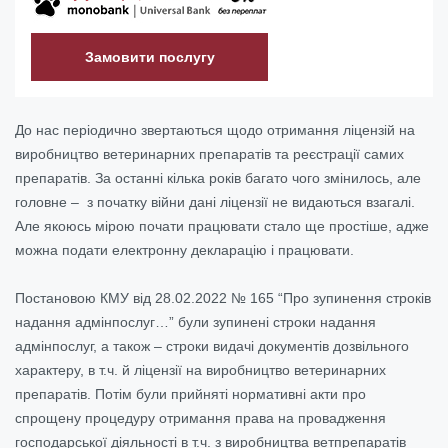
Замовити послугу
До нас періодично звертаються щодо отримання ліцензій на
виробництво ветеринарних препаратів та реєстрації самих
препаратів. За останні кілька років багато чого змінилось, але
головне – з початку війни дані ліцензії не видаються взагалі.
Але якоюсь мірою почати працювати стало ще простіше, адже
можна подати електронну декларацію і працювати.
Постановою КМУ від 28.02.2022 № 165 “Про зупинення строків
надання адмінпослуг…” були зупинені строки надання
адмінпослуг, а також – строки видачі документів дозвільного
характеру, в т.ч. й ліцензії на виробництво ветеринарних
препаратів. Потім були прийняті нормативні акти про
спрощену процедуру отримання права на провадження
господарської діяльності в т.ч. з виробництва ветпрепаратів