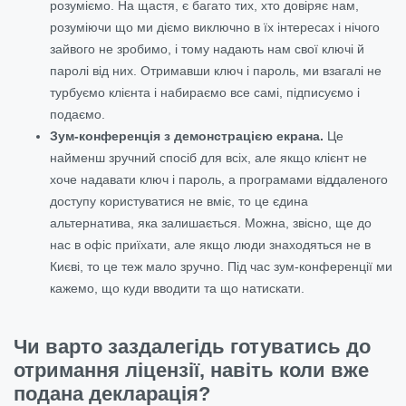
розуміємо. На щастя, є багато тих, хто довіряє нам,
розуміючи що ми діємо виключно в їх інтересах і нічого
зайвого не зробимо, і тому надають нам свої ключі й
паролі від них. Отримавши ключ і пароль, ми взагалі не
турбуємо клієнта і набираємо все самі, підписуємо і
подаємо.
Зум-конференція з демонстрацією екрана.
Це
найменш зручний спосіб для всіх, але якщо клієнт не
хоче надавати ключ і пароль, а програмами віддаленого
доступу користуватися не вміє, то це єдина
альтернатива, яка залишається. Можна, звісно, ще до
нас в офіс приїхати, але якщо люди знаходяться не в
Києві, то це теж мало зручно. Під час зум-конференції ми
кажемо, що куди вводити та що натискати.
Чи варто заздалегідь готуватись до
отримання ліцензії, навіть коли вже
подана декларація?