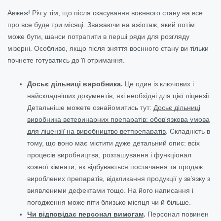
Авжеж! Річ у тім, що після скасування воєнного стану на все
про все буде три місяці. Зважаючи на ажіотаж, який потім
може бути, шанси потрапити в перші ряди для розгляду
мізерні. Особливо, якщо після зняття воєнного стану ви тільки
почнете готуватись до її отримання.
Досьє дільниці виробника.
Це один із ключових і
найскладніших документів, які необхідні для цієї ліцензії.
Детальніше можете ознайомитись тут:
Досьє дільниці
виробника ветеринарних препаратів: обов'язкова умова
для ліцензії на виробництво ветпрепаратів
. Складність в
тому, що воно має містити дуже детальний опис: всіх
процесів виробництва, розташування і функціонал
кожної кімнати, як відбувається постачання та продаж
вироблених препаратів, відкликання продукції у зв’язку з
виявленими дефектами тощо. На його написання і
погодження може піти близько місяця чи й більше.
Чи відповідає персонал вимогам
.
Персонал повинен