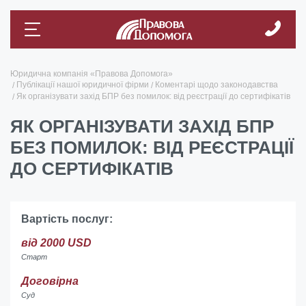
Юридична компанія «Правова Допомога»
Публікації нашої юридичної фірми
Коментарі щодо законодавства
Як організувати захід БПР без помилок: від реєстрації до сертифікатів
ЯК ОРГАНІЗУВАТИ ЗАХІД БПР
БЕЗ ПОМИЛОК: ВІД РЕЄСТРАЦІЇ
ДО СЕРТИФІКАТІВ
Вартість послуг:
від 2000 USD
Старт
Договірна
Суд