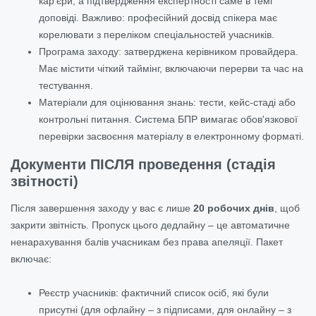
кар'єри, а підтвердження експертності саме в темі
доповіді. Важливо: професійний досвід спікера має
корелювати з переліком спеціальностей учасників.
Програма заходу: затверджена керівником провайдера.
Має містити чіткий таймінг, включаючи перерви та час на
тестування.
Матеріали для оцінювання знань: тести, кейс-стаді або
контрольні питання. Система БПР вимагає обов'язкової
перевірки засвоєння матеріалу в електронному форматі.
Документи ПІСЛЯ проведення (стадія
звітності)
Після завершення заходу у вас є лише
20 робочих днів
, щоб
закрити звітність. Пропуск цього дедлайну – це автоматичне
ненарахування балів учасникам без права апеляції. Пакет
включає:
Реєстр учасників: фактичний список осіб, які були
присутні (для офлайну – з підписами, для онлайну – з