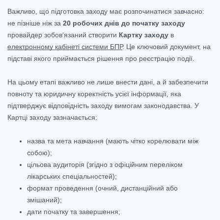
Важливо, що підготовка заходу має розпочинатися завчасно:
не пізніше ніж за
20 робочих днів до початку заходу
провайдер зобов’язаний створити
Картку заходу
в
електронному кабінеті системи БПР
. Це ключовий документ, на
підставі якого приймається рішення про реєстрацію події.
На цьому етапі важливо не лише внести дані, а й забезпечити
повноту та юридичну коректність усієї інформації, яка
підтверджує відповідність заходу вимогам законодавства. У
Картці заходу зазначається:
назва та мета навчання (мають чітко корелювати між
собою);
цільова аудиторія (згідно з офіційним переліком
лікарських спеціальностей);
формат проведення (очний, дистанційний або
змішаний);
дати початку та завершення;