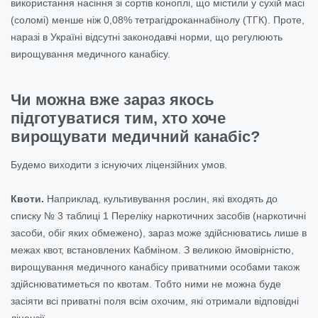
використання насіння зі сортів коноплі, що містили у сухій масі
(соломі) менше ніж 0,08% тетрагідроканнабінолу (ТГК). Проте,
наразі в Україні відсутні законодавчі норми, що регулюють
вирощування медичного канабісу.
Чи можна вже зараз якось
підготуватися тим, хто хоче
вирощувати медичний канабіс?
Будемо виходити з існуючих ліцензійних умов.
Квоти.
Наприклад, культивування рослин, які входять до
списку № 3 таблиці 1 Переліку наркотичних засобів (наркотичні
засоби, обіг яких обмежено), зараз може здійснюватись лише в
межах квот, встановлених Кабміном. З великою ймовірністю,
вирощування медичного канабісу приватними особами також
здійснюватиметься по квотам. Тобто ними не можна буде
засіяти всі приватні поля всім охочим, які отримали відповідні
ліцензії.