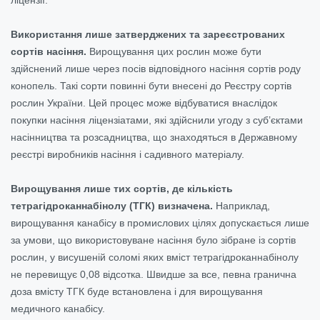
Використання лише затверджених та зареєстрованих
сортів насіння.
Вирощування цих рослин може бути
здійснений лише через посів відповідного насіння сортів роду
конопель. Такі сорти повинні бути внесені до Реєстру сортів
рослин України. Цей процес може відбуватися внаслідок
покупки насіння ліцензіатами, які здійснили угоду з суб’єктами
насінництва та розсадництва, що знаходяться в Державному
реєстрі виробників насіння і садивного матеріалу.
Вирощування лише тих сортів, де кількість
тетрагідроканнабінолу (ТГК) визначена.
Наприклад,
вирощування канабісу в промислових цілях допускається лише
за умови, що використовуване насіння було зібране із сортів
рослин, у висушеній соломі яких вміст тетрагідроканнабінолу
не перевищує 0,08 відсотка. Швидше за все, певна гранична
доза вмісту ТГК буде встановлена і для вирощування
медичного канабісу.