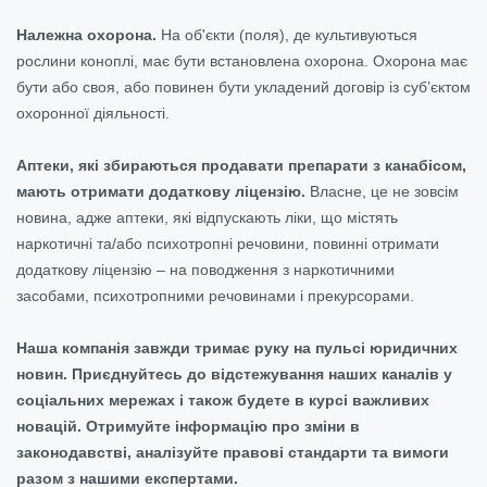
Належна охорона.
На об'єкти (поля), де культивуються
рослини коноплі, має бути встановлена охорона. Охорона має
бути або своя, або повинен бути укладений договір із суб’єктом
охоронної діяльності.
Аптеки, які збираються продавати препарати з канабісом,
мають отримати додаткову ліцензію.
Власне, це не зовсім
новина, адже аптеки, які відпускають ліки, що містять
наркотичні та/або психотропні речовини, повинні отримати
додаткову ліцензію – на поводження з наркотичними
засобами, психотропними речовинами і прекурсорами.
Наша компанія завжди тримає руку на пульсі юридичних
новин. Приєднуйтесь до відстежування наших каналів у
соціальних мережах і також будете в курсі важливих
новацій. Отримуйте інформацію про зміни в
законодавстві, аналізуйте правові стандарти та вимоги
разом з нашими експертами.