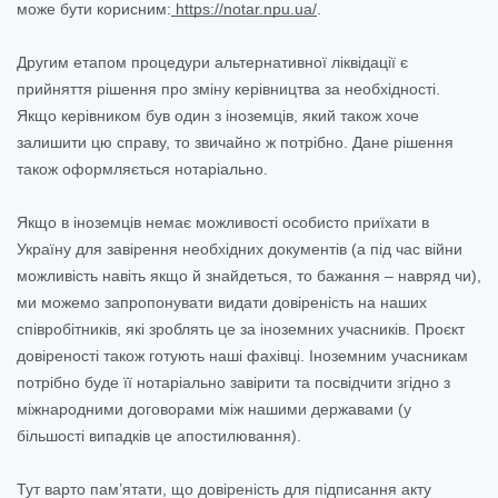
може бути корисним:
https://notar.npu.ua/
.
Другим етапом процедури альтернативної ліквідації є
прийняття рішення про зміну керівництва за необхідності.
Якщо керівником був один з іноземців, який також хоче
залишити цю справу, то звичайно ж потрібно. Дане рішення
також оформляється нотаріально.
Якщо в іноземців немає можливості особисто приїхати в
Україну для завірення необхідних документів (а під час війни
можливість навіть якщо й знайдеться, то бажання – навряд чи),
ми можемо запропонувати видати довіреність на наших
співробітників, які зроблять це за іноземних учасників. Проєкт
довіреності також готують наші фахівці. Іноземним учасникам
потрібно буде її нотаріально завірити та посвідчити згідно з
міжнародними договорами між нашими державами (у
більшості випадків це апостилювання).
Тут варто пам’ятати, що довіреність для підписання акту