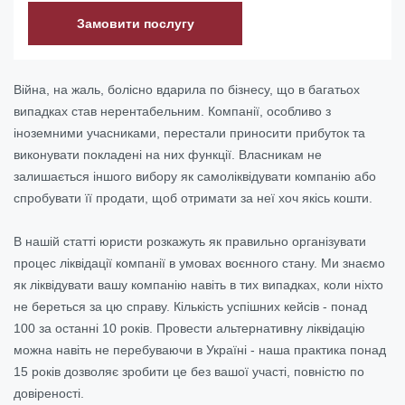
Замовити послугу
Війна, на жаль, болісно вдарила по бізнесу, що в багатьох
випадках став нерентабельним. Компанії, особливо з
іноземними учасниками, перестали приносити прибуток та
виконувати покладені на них функції. Власникам не
залишається іншого вибору як самоліквідувати компанію або
спробувати її продати, щоб отримати за неї хоч якісь кошти.
В нашій статті юристи розкажуть як правильно організувати
процес ліквідації компанії в умовах воєнного стану. Ми
знаємо
як ліквідувати вашу компанію навіть в тих випадках, коли ніхто
не береться за цю справу. Кількість успішних кейсів - понад
100 за останні 10 років. Провести альтернативну ліквідацію
м
ожна навіть не перебуваючи в Україні - наша практика понад
15 років дозволяє зробити це без вашої участі, повністю по
довіреності.