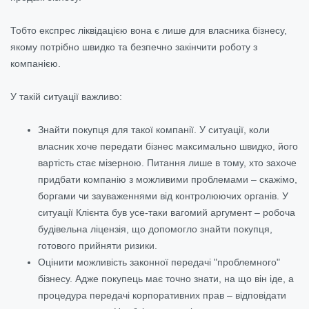
Тобто експрес ліквідацією вона є лише для власника бізнесу,
якому потрібно швидко та безпечно закінчити роботу з
компанією.
У такій ситуації важливо:
Знайти покупця для такої компанії. У ситуації, коли
власник хоче передати бізнес максимально швидко, його
вартість стає мізерною. Питання лише в тому, хто захоче
придбати компанію з можливими проблемами – скажімо,
боргами чи зауваженнями від контролюючих органів. У
ситуації Клієнта був усе-таки вагомий аргумент – робоча
будівельна ліцензія, що допомогло знайти покупця,
готового прийняти ризики.
Оцінити можливість законної передачі "проблемного"
бізнесу. Адже покупець має точно знати, на що він іде, а
процедура передачі корпоративних прав – відповідати