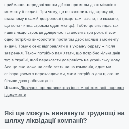
приймання-передачі частки дійсна протягом двох місяців з
моменту її видачі. При чому, це не залежить від строку дії,
вказаному в самій довіреності (якщо там, звісно, не вказано,
що вона чинна строком один місяць). Тобто це виглядає так:
навіть якщо строк дії довіреності становить три роки, її все-
одно потрібно використати протягом двох місяців з моменту
видачі. Тому є сенс відправляти її в україну одразу ж після
завірення. Також потрібно пам’ятати, що потрібно кілька днів
тут, в Україні, щоб перекласти довіреність на українську мову.
Але це вже може на себе взяти наша компанія, адже ми
співпрацюємо з перекладачами, яким потрібно для цього не
більше двох робочих днів.
Цікаво:
Ліквідація представництва іноземної компанії: порядок
і документи
Які ще можуть виникнути труднощі на
шляху ліквідації компанії?