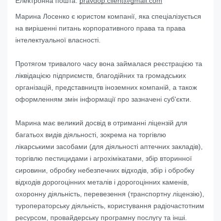
Електронна пошта:
pravdop.client@gmail.com
Марина Лосенко є юристом компанії, яка спеціалізується
на вирішенні питань корпоративного права та права
інтелектуальної власності.
Протягом тривалого часу вона займалася реєстрацією та
ліквідацією підприємств, благодійних та громадських
організацій, представництв іноземних компаній, а також
оформленням змін інформації про зазначені суб'єкти.
Марина має великий досвід в отриманні ліцензій для
багатьох видів діяльності, зокрема на торгівлю
лікарськими засобами (для діяльності аптечних закладів),
торгівлю пестицидами і агрохімікатами, збір вторинної
сировини, обробку небезпечних відходів, збір і обробку
відходів дорогоцінних металів і дорогоцінних каменів,
охоронну діяльність, перевезення (транспортну ліцензію),
туроператорську діяльність, користування радіочастотним
ресурсом, провайдерську програмну послугу та інші.