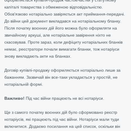
оформляється купівля-продаж часток/частки у статутному
капіталі товариства з обмеженою відповідальністю.
Обов'язково нотаріально завіряється акт приймання-передачі.
До війни цей документ викладався на нотаріальному бланку.
Після початку воєнних дій його
можна було оформляти на
звичайному аркуші, але нотаріальне завірення ніхто не
скасовував.
Проте зараз, коли дефіциту нотаріальних бланків
немає, реєстратори почали вимагати бланки, тож нотаріуси
знову викладають акти на бланках.
Договір купівлі-продажу оформляється нотаріально лише за
бажанням. Зазвичай він все-таки укладається у простій, не
нотаріальній формі.
Важливо!
Під час війни працюють не всі нотаріуси.
Ще з самого початку воєнних дій було сформовано реєстр
нотаріусів, які працюють під час війни. Нотаріуси мали туди
включитися. Додаємо посилання на цей список, оскільки він