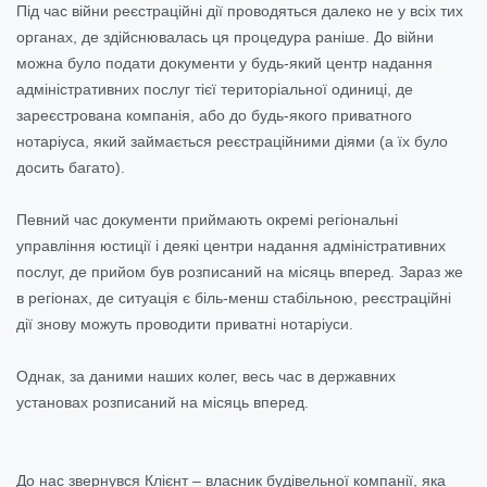
Під час війни реєстраційні дії проводяться далеко не у всіх тих
органах, де здійснювалась ця процедура раніше. До війни
можна було подати документи у будь-який центр надання
адміністративних послуг тієї територіальної одиниці, де
зареєстрована компанія, або до будь-якого приватного
нотаріуса, який займається реєстраційними діями (а їх було
досить багато).
Певний час
документи приймають окремі регіональні
управління юстиції і деякі центри надання адміністративних
послуг,
де прийом був розписаний на місяць вперед. Зараз же
в регіонах, де ситуація є біль-менш стабільною, реєстраційні
дії знову можуть проводити приватні нотаріуси.
Однак, за даними наших колег, весь час в державних
установах розписаний на місяць вперед.
До нас звернувся Клієнт – власник будівельної компанії, яка