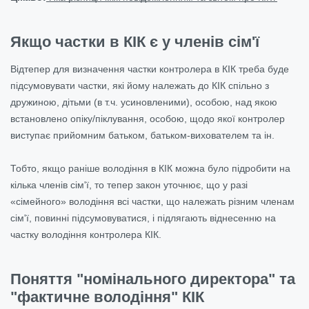
Якщо частки в КІК є у членів сім'ї
Відтепер для визначення частки контролера в КІК треба буде
підсумовувати частки, які йому належать до КІК спільно з
дружиною, дітьми (в т.ч. усиновленими), особою, над якою
встановлено опіку/піклування, особою, щодо якої контролер
виступає прийомним батьком, батьком-вихователем та ін.
Тобто, якщо раніше володіння в КІК можна було підробити на
кілька членів сім'ї, то тепер закон уточнює, що у разі
«сімейного» володіння всі частки, що належать різним членам
сім'ї, повинні підсумовуватися, і підлягають віднесенню на
частку володіння контролера КІК.
Поняття "номінального директора" та
"фактичне володіння" КІК