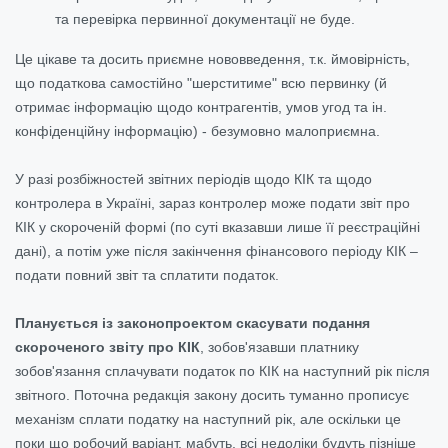
та перевірка первинної документації не буде.
Це цікаве та досить приємне нововведення, т.к. ймовірність,
що податкова самостійно "шерститиме" всю первинку (й
отримає інформацію щодо контрагентів, умов угод та ін.
конфіденційну інформацію) - безумовно малоприємна.
У разі розбіжностей звітних періодів щодо КІК та щодо
контролера в Україні, зараз контролер може подати звіт про
КІК у скороченій формі (по суті вказавши лише її реєстраційні
дані), а потім уже після закінчення фінансового періоду КІК –
подати повний звіт та сплатити податок.
Планується із законопроектом скасувати подання
скороченого звіту про КІК
, зобов'язавши платнику
зобов'язання сплачувати податок по КІК на наступний рік після
звітного. Поточна редакція закону досить туманно прописує
механізм сплати податку на наступний рік, але оскільки це
поки що робочий варіант, мабуть, всі недоліки будуть пізніше