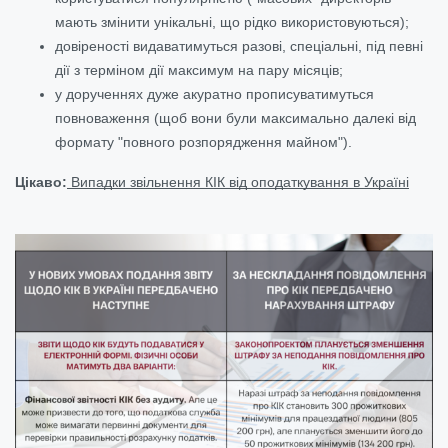
мають змінити унікальні, що рідко використовуються);
довіреності видаватимуться разові, спеціальні, під певні
дії з терміном дії максимум на пару місяців;
у дорученнях дуже акуратно прописуватимуться
повноваження (щоб вони були максимально далекі від
формату "повного розпорядження майном").
Цікаво:
Випадки звільнення КІК від оподаткування в Україні