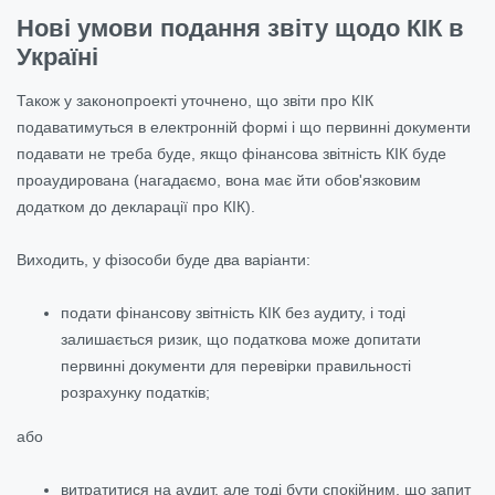
Нові умови подання звіту щодо КІК в
Україні
Також у законопроекті уточнено, що звіти про КІК
подаватимуться в електронній формі і що первинні документи
подавати не треба буде, якщо фінансова звітність КІК буде
проаудирована (нагадаємо, вона має йти обов'язковим
додатком до декларації про КІК).
Виходить, у фізособи буде два варіанти:
подати фінансову звітність КІК без аудиту, і тоді
залишається ризик, що податкова може допитати
первинні документи для перевірки правильності
розрахунку податків;
або
витратитися на аудит, але тоді бути спокійним, що запит