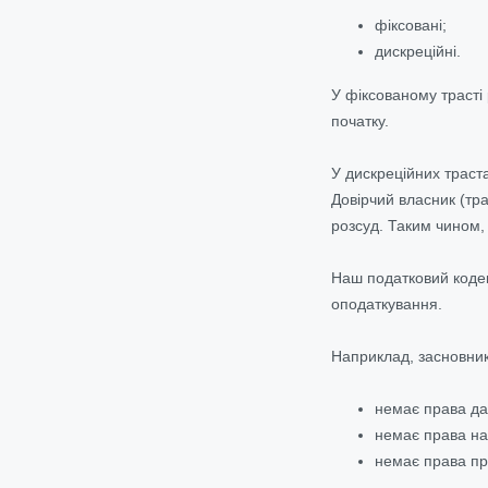
фіксовані;
дискреційні.
У фіксованому трасті 
початку.
У дискреційних траста
Довірчий власник (тра
розсуд. Таким чином, 
Наш податковий кодек
оподаткування.
Наприклад, засновник
немає права дав
немає права на 
немає права при