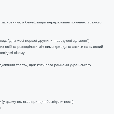
цій засновника, а бенефіціари перераховані поіменно з самого
лад, "діти моєї першої дружини, народжені від мене").
них осіб та розподіляти між ними доходи та активи на власний
евідомі нікому.
ідкличний траст», щоб бути поза рамками українського
 (у цьому полягає принцип безвідкличності);
).