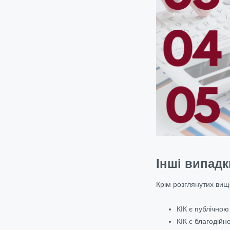
Інші випадк
Крім розглянутих вище
КІК є публічною
КІК є благодійн