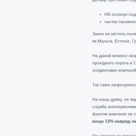
КІК сплачує по
частка пасивних
Закон не містить поня
як Мальта, Естонія, Г
На даний момент незр
прохідного порога в 
холдингових компаній
Так само незрозуміло,
На нашу думку, не ва
служба аналізуватиме д
фактом компанія не с
вище 13% навряд чи
Що стосується визнач