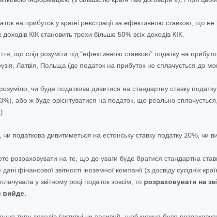
даток на прибуток у країні реєстрації за ефективною ставкою, що н
 доходів КІК становить трохи більше 50% всіх доходів КІК.
ття, що слід розуміти під “ефективною ставкою” податку на прибуток і
рузія, Латвія, Польща (де податок на прибуток не сплачується до м
озуміло, чи буде податкова дивитися на стандартну ставку податку 
13%), або ж буде орієнтуватися на податок, що реально сплачується
).
 чи податкова дивитиметься на естонську ставку податку 20%, чи ви
рто розраховувати на те, що до уваги буде братися стандартна став
ані фінансової звітності іноземної компанії (з досвіду сусідніх краї
плачувала у звітному році податок зовсім, то
розраховувати на зв
 вийде.
ення типу доходів (активні чи пасивні), щоб можна було розраховува