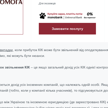
Для іноземців
Замовити послугу
 випадки
, коли прибуток КІК може бути звільнений від оподаткування
імо, які можуть бути нюанси.
к звільнення КІК
– це якщо загальний дохід усіх КІК однієї контр
реться дохід усіх іноземних компаній, що належать одній особі. Я
паній (тобто, коли у компанії кілька учасників), то підсумовується до
о між Україною та іноземною юрисдикцією (де зареєстровано КІК) є
атковою інформацією (з більшістю країн такі договори є), і при цьо