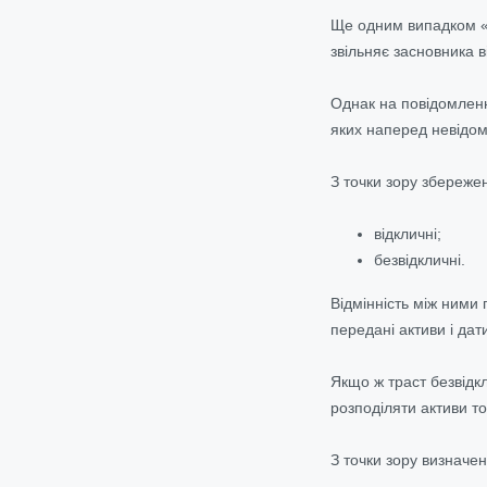
Ще одним випадком «
звільняє засновника в
Однак на повідомленн
яких наперед невідомі
З точки зору збереже
відкличні;
безвідкличні.
Відмінність між ними
передані активи і дати
Якщо ж траст безвідкл
розподіляти активи т
З точки зору визначен