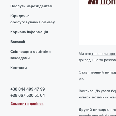
Послуги нерезидентам
Юридичне
обслуговування бізнесу
Корисна інформація
Вакансії
Співпраця з освітніми
Ми вже
говорили про
закладами
докладніше та розпов
Контакти
Отже,
перший випадо
рік.
+38 044 499 47 99
Важливо! До уваги бе
+38 067 530 51 64
кількох іноземних ком
Замовити дзвінок
Другий випадок:
якщ
договір про обмін под