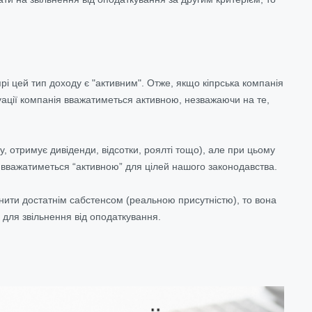
прі цей тип доходу є "активним". Отже, якщо кіпрська компанія
итуації компанія вважатиметься активною, незважаючи на те,
 отримує дивіденди, відсотки, роялті тощо), але при цьому
ія вважатиметься “активною” для цілей нашого законодавства.
нити достатнім сабстенсом (реальною присутністю), то вона
 для звільнення від оподаткування.