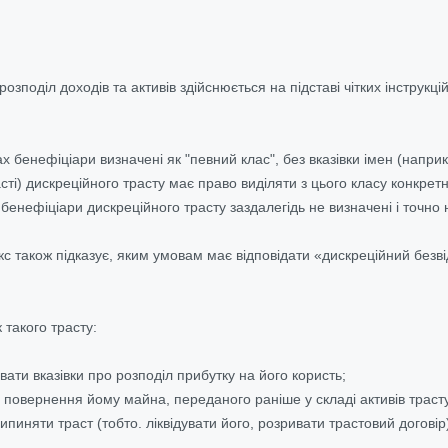
розподіл доходів та активів здійснюється на підставі чітких інструк
х бенефіціари визначені як "певний клас", без вказівки імен (наприк
сті) дискреційного трасту має право виділяти з цього класу конкрет
бенефіціари дискреційного трасту заздалегідь не визначені і точно н
с також підказує, яким умовам має відповідати «дискреційний безв
 такого трасту:
ати вказівки про розподіл прибутку на його користь;
повернення йому майна, переданого раніше у складі активів трасту
пиняти траст (тобто. ліквідувати його, розривати трастовий договір