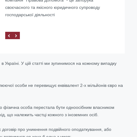
своєчасного та якісного юридичного супроводу
господарської діяльності
 в Україні. У цій статті ми зупинимося на кожному випадку
олюючої особи не перевищує еквівалент 2-х мільйонів євро на
кщо фізична особа перестала бути одноосібним власником
хід, що належить частці кожного з іноземних осіб.
 договір про уникнення подвійного оподаткування, або
му дотримується хоча б одна з умов: