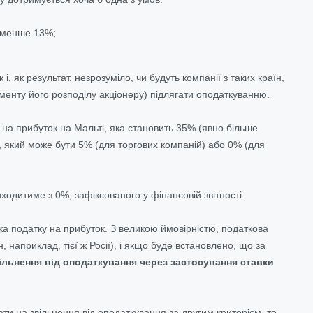
е менше 13%;
, як результат, незрозуміло, чи будуть компанії з таких країн,
оменту його розподілу акціонеру) підлягати оподаткуванню.
на прибуток на Мальті, яка становить 35% (явно більше
, який може бути 5% (для торгових компаній) або 0% (для
ходитиме з 0%, зафіксованого у фінансовій звітності.
ка податку на прибуток. З великою ймовірністю, податкова
н, наприклад, тієї ж Росії), і якщо буде встановлено, що за
ільнення від оподаткування через застосування ставки
ти на звільнення від оподаткування за другим критерієм, то