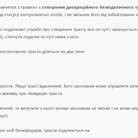
виняток з правил» є
створення дискреційного безвідкличного т
ід статусу контролюючої особи, і не звільняє його від зобов'язання
і податкової служби про створення трасту все по суті і закінчуєтьс
), стягнути податки по суті нема з кого.
ння контролю трасти діляться на два типи:
 проста. Якщо траст відкличний, його засновник може управляти акт
 вказівку про ліквідацію траста.
ичний, то вилучити з нього активи засновник не зможе і не може ви
ощо).
ня осіб бенефіціарів, трасти поділяються на: