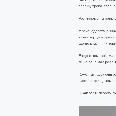
спершу треба проанал
Розглянемо на приклад
У законодавстві різни
тільки торгує акціями
що до класичних торг
Якщо ж компанія має 
якщо вона має реальну
Кожен випадок слід р
зможе стати цілком с
Цікаво:
Як вивести гр