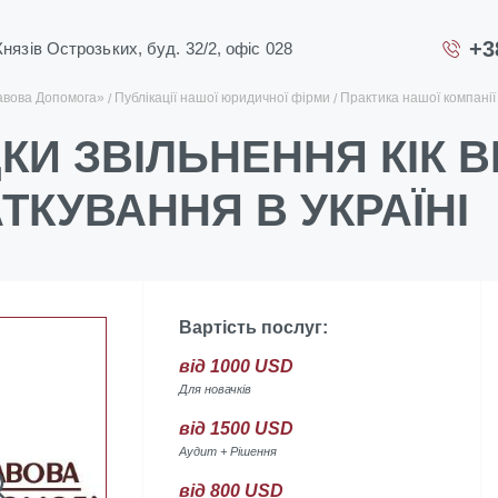
+3
 Князів Острозьких, буд. 32/2, офіс 028
авова Допомога»
Публікації нашої юридичної фірми
Практика нашої компанії
КИ ЗВІЛЬНЕННЯ КІК В
ТКУВАННЯ В УКРАЇНІ
Вартість послуг:
від 1000 USD
Для новачків
від 1500 USD
Аудит + Рішення
від 800 USD