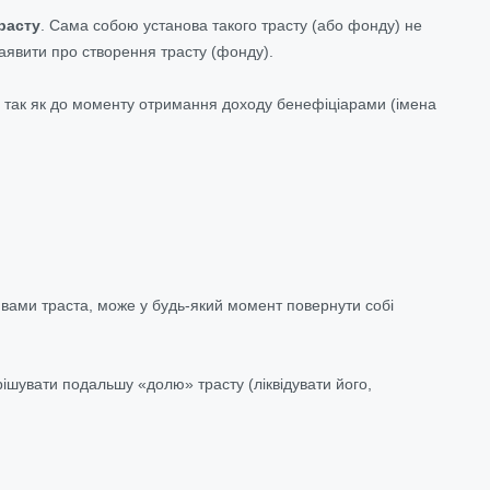
расту
. Сама собою установа такого трасту (або фонду) не
 заявити про створення трасту (фонду).
я, так як до моменту отримання доходу бенефіціарами (імена
ивами траста, може у будь-який момент повернути собі
рішувати подальшу «долю» трасту (ліквідувати його,