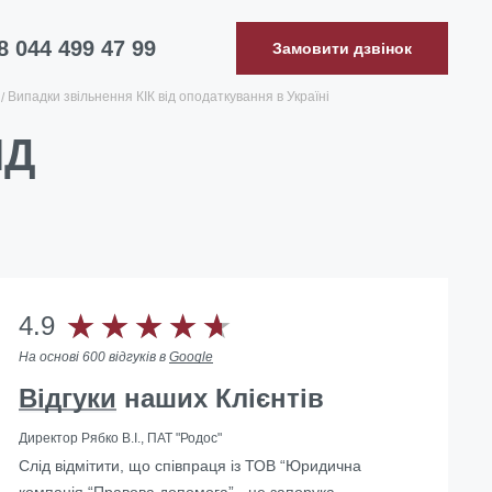
8 044 499 47 99
Замовити дзвінок
Випадки звільнення КІК від оподаткування в Україні
ІД
4.9
На основі 600 відгуків в
Google
Відгуки
наших Клієнтів
Директор Рябко В.І., ПАТ "Родос"
Слід відмітити, що співпраця із ТОВ “Юридична
компанія “Правова допомога” - це запорука