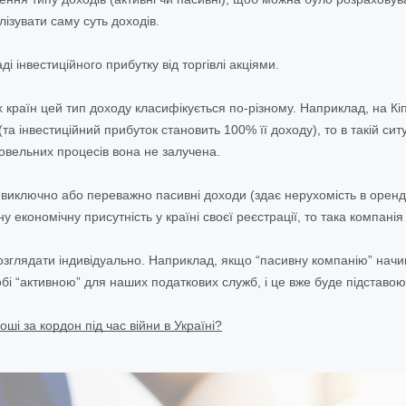
ізувати саму суть доходів.
і інвестиційного прибутку від торгівлі акціями.
х країн цей тип доходу класифікується по-різному. Наприклад, на Кі
 (та інвестиційний прибуток становить 100% її доходу), то в такій с
овельних процесів вона не залучена.
виключно або переважно пасивні доходи (здає нерухомість в оренду,
 економічну присутність у країні своєї реєстрації, то така компан
озглядати індивідуально. Наприклад, якщо “пасивну компанію” начи
обі “активною” для наших податкових служб, і це вже буде підставою
оші за кордон під час війни в Україні?