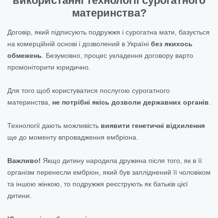
використанні технології сурогатного
материнства?
Договір, який підписують подружжя і сурогатна мати, базується
на комерційній основі і дозволений в Україні
без якихось
обмежень
. Безумовно, процес укладення договору варто
промоніторити юридично.
Для того щоб користуватися послугою сурогатного
материнства,
не потрібні якісь дозволи державних органів
.
Технології дають можливість
виявити генетичні відхилення
ще до моменту впровадження ембріона.
Важливо!
Якщо дитину народила дружина після того, як в її
організм перенесли ембріон, який був запліднений її чоловіком
та іншою жінкою, то подружжя реєструють як батьків цієї
дитини.