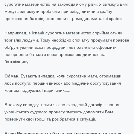
сурогатне материнство на законодавчому рівні. У зв'язку з цим
можуть виникнути проблеми при виїзді дитини в країну
проживання батьків, якщо вони є громадянами такої країни.
Наприклад, в Іспанії сурогатне материнство сприймають як
торгівлю людьми. Тому необхідно спочатку продумати правове
обґрунтування всієї процедури і як правильно оформити
повернення батьків з новонародженою дитиною на
батьківщину.
Обман.
Бувають випадки, коли сурогатна мати, отримавши
якісь послуги: перший внесок або медичне обслуговування
коштом подружньої пари, зникає.
В такому випадку, тільки якісно складений договір і знання
українського судового процесу зможуть допомогти Вам
повернути свої гроші та розібратися в ситуації.
Якщо Ви хочете стати батьками і не переживати кожну