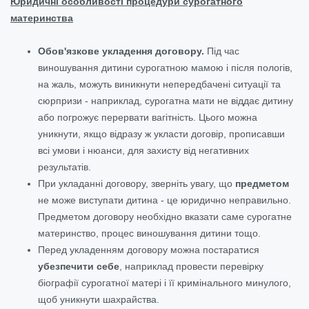
Юридичні особливості процедури сурогатного
материнства
Обов'язкове укладення договору.
Під час
виношування дитини сурогатною мамою і після пологів,
на жаль, можуть виникнути непередбачені ситуації та
сюрпризи - наприклад, сурогатна мати не віддає дитину
або погрожує перервати вагітність. Цього можна
уникнути, якщо відразу ж укласти договір, прописавши
всі умови і нюанси, для захисту від негативних
результатів.
При укладанні договору, зверніть увагу, що
предметом
не може виступати дитина - це юридично неправильно.
Предметом договору необхідно вказати саме сурогатне
материнство, процес виношування дитини тощо.
Перед укладенням договору можна постаратися
убезпечити себе
, наприклад провести перевірку
біографії сурогатної матері і її кримінального минулого,
щоб уникнути шахрайства.