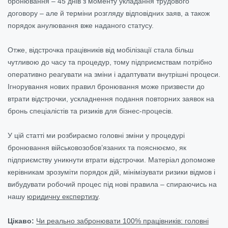
бронювання – 45 днів з моменту укладання трудового
договору – але й терміни розгляду відповідних заяв, а також
порядок анулювання вже наданого статусу.
Отже, відстрочка працівників від мобілізації стала більш
чутливою до часу та процедур, тому підприємствам потрібно
оперативно реагувати на зміни і адаптувати внутрішні процеси.
Ігнорування нових правил бронювання може призвести до
втрати відстрочки, ускладнення подання повторних заявок на
бронь спеціалістів та ризиків для бізнес-процесів.
У цій статті ми розбираємо головні зміни у процедурі
бронювання військовозобов’язаних та пояснюємо, як
підприємству уникнути втрати відстрочки. Матеріал допоможе
керівникам зрозуміти порядок дій, мінімізувати ризики відмов і
вибудувати робочий процес під нові правила – спираючись на
нашу
юридичну експертизу
.
Цікаво:
Чи реально забронювати 100% працівників: головні