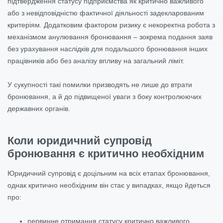
підтвердження статусу підприємства як критично важливого
або з невідповідністю фактичної діяльності задекларованим
критеріям. Додатковим фактором ризику є некоректна робота з
механізмом анулювання бронювання – зокрема подання заяв
без урахування наслідків для подальшого бронювання інших
працівників або без аналізу впливу на загальний ліміт.
У сукупності такі помилки призводять не лише до втрати
бронювання, а й до підвищеної уваги з боку контролюючих
державних органів.
Коли юридичний супровід
бронювання є критично необхідним
Юридичний супровід є доцільним на всіх етапах бронювання,
однак критично необхідним він стає у випадках, якщо йдеться
про:
первинне
отримання статусу критично важливого