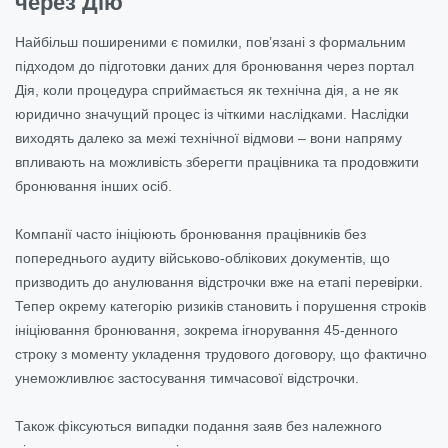
через Дію
Найбільш поширеними є помилки, пов’язані з формальним
підходом до підготовки даних для бронювання через портал
Дія, коли процедура сприймається як технічна дія, а не як
юридично значущий процес із чіткими наслідками. Наслідки
виходять далеко за межі технічної відмови – вони напряму
впливають на можливість зберегти працівника та продовжити
бронювання інших осіб.
Компанії часто ініціюють бронювання працівників без
попереднього аудиту військово-облікових документів, що
призводить до анулювання відстрочки вже на етапі перевірки.
Тепер окрему категорію ризиків становить і порушення строків
ініціювання бронювання, зокрема ігнорування 45-денного
строку з моменту укладення трудового договору, що фактично
унеможливлює застосування тимчасової відстрочки.
Також фіксуються випадки подання заяв без належного