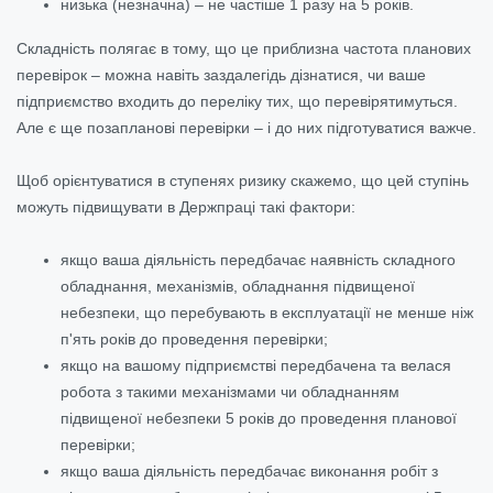
низька (незначна) – не частіше 1 разу на 5 років.
Складність полягає в тому, що це приблизна частота планових
перевірок – можна навіть заздалегідь дізнатися, чи ваше
підприємство входить до переліку тих, що перевірятимуться.
Але є ще позапланові перевірки – і до них підготуватися важче.
Щоб орієнтуватися в ступенях ризику скажемо, що цей ступінь
можуть підвищувати в Держпраці такі фактори:
якщо ваша діяльність передбачає наявність складного
обладнання, механізмів, обладнання підвищеної
небезпеки, що перебувають в експлуатації не менше ніж
п'ять років до проведення перевірки;
якщо на вашому підприємстві передбачена та велася
робота з такими механізмами чи обладнанням
підвищеної небезпеки 5 років до проведення планової
перевірки;
якщо ваша діяльність передбачає виконання робіт з