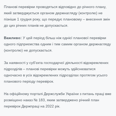
Планові перевірки проводяться відповідно до річного плану,
який затверджується органом держнагляду (контролю) не
пізніше 1 грудня року, що передує плановому – внесення змін
до цих річних планів не допускається.
Важливо:
У цей період більш ніж однієї планової перевірки
одного підприємства одним і тим самим органом держнагляду
(контролю) не допускається.
За наявності у суб'єкта господарчої діяльності відокремлених
підрозділів – планові перевірки можуть здійснюватися
одночасно в усіх відокремлених підрозділах протягом усього
планового періоду перевірок.
На офіційному порталі Держслужби України з питань праці вже
розміщено наказ № 183, яким затверджено річний план
перевірок Держпраці на 2022 рік.