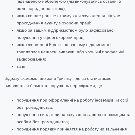
підвищеною небезпекою (які виконувались останні 5
років перед перевіркою);
якщо ви вже раніше отримували зауваження під час
проходження аудиту з охорони праці;
якщо за вашим підприємством було зафіксовано
порушення у сфері охорони праці;
якщо за останні 5 років на вашому підприємстві
траплялися нещасні випадки, або хронічні професійні
захворювання;
та ін.
Відразу скажемо, що зони "ризику", де за статистикою
виявляється більшість порушень перевірками, це:
порушення при оформленні на роботу іноземців чи осіб
без громадянства;
порушення виплат чи нарахування зарплат іноземцям та
особам без громадянства;
порушення порядку прийняття на роботу чи звільнення