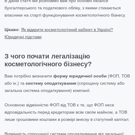
В даній статті ми розповімо вам про основні нюанси
бухгалтерського та податкового обліку, з якими стикаються
власники на старті функціонування косметологічного бізнесу.
Цікаво
:
Як відкрити косметологічний кабінет в Україні?
Юридичні підстави
З чого почати легалізацію
косметологічного бізнесу?
Вам потрібно визначити
форму юридичної особи
(ФОП, ТОВ
або ін.) та
систему оподаткування
(спрощену систему або
загальна система оподаткування) компанії.
Основною відмінністю ФОП від ТОВ є те, що ФОП несе
відповідальність перед кредиторам всім своїм майном, а ТОВ
лише грошовими коштами в розмірі внеску в статутний капітал.
Відмінність спрощеної системи оподаткування від загальної: