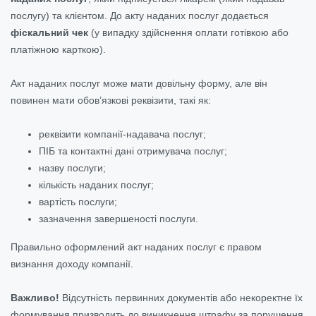
послугу) та клієнтом. До акту наданих послуг додається
фіскальний чек
(у випадку здійснення оплати готівкою або
платіжною карткою).
Акт наданих послуг може мати довільну форму, але він
повинен мати обов’язкові реквізити, такі як:
реквізити компанії-надавача послуг;
ПІБ та контактні дані отримувача послуг;
назву послуги;
кількість наданих послуг;
вартість послуги;
зазначення завершеності послуги.
Правильно оформлений акт наданих послуг є правом
визнання доходу компанії.
Важливо!
Відсутність первинних документів або некоректне їх
формування призводить до виникнення штрафу за порушення