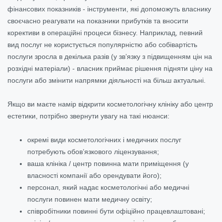
фінансових показників - інструменти, які допоможуть власнику
своєчасно реагувати на показники прибутків та вносити
корективи в операційні процеси бізнесу. Наприклад, певний
вид послуг не користується популярністю або собівартість
послуги зросла в декілька разів (у зв’язку з підвищенням цін на
розхідні матеріали) - власник приймає рішення підняти ціну на
послуги або змінити напрямки діяльності на більш актуальні.
Якщо ви маєте намір відкрити косметологічну клініку або центр
естетики, потрібно звернути увагу на такі нюанси:
окремі види косметологічних і медичних послуг
потребують обов’язкового ліцензування;
ваша клініка / центр повинна мати приміщення (у
власності компанії або орендувати його);
персонал, який надає косметологічні або медичні
послуги повинен мати медичну освіту;
співробітники повинні бути офіційно працевлаштовані;