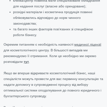
клініка/центр повинна мати спеціалізоване обладнання
для надання послуг (власне або орендоване);
розхідні матеріали і косметична продукція повинні
обліковуватись відповідно до норм чинного
законодавства;
та багато інших факторів пов’язаних зі специфікою
роботи бізнесу.
Окремим питанням є необхідність наявності
медичної ліцензії
для косметологічного центру. В більшості випадків ми
рекомендуємо її отримання. Коли це необхідно ми окремо
розповідали
тут
.
Якщо ви вперше відкриваєте косметологічний бізнес, наші
спеціалісти можуть провести для вас первинну консультацію та
надати допомогу в супроводженні процесу від вибору
оптимальної системи оподаткування до повного юридичного і
бухгалтерського супроводу.