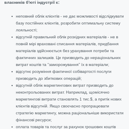
власників б'юті індустрії є:
неповний облік клієнтів - не дає можливості відслідкувати
базу постійних клієнтів, розробити оптимальну систему
лояльності;
відсутній правильний облік розхідних матеріалів - не в
повній мірі враховані списання матеріалів, придбання
матеріалів здійснюється без урахування потреби та
фактичних залишків. Це призводить до нераціональних
витрат коштів та “заморожування” їх в матеріали;
відсутнє розуміння фактичної собівартості послуги
призводить до збиткових операцій;
відсутній облік маркетингових витрат призводить до
неконтрольованих витрат. Наприклад, щомісячно
маркетингові витрати становлять 1 тис.$, а притік нових
клієнтів відсутній. Якщо своєчасно пропрацювати
стратегію маркетингу, можна раціональніше використати
фінансові ресурси;
оплата товарів та послуг за рахунок грошових коштів