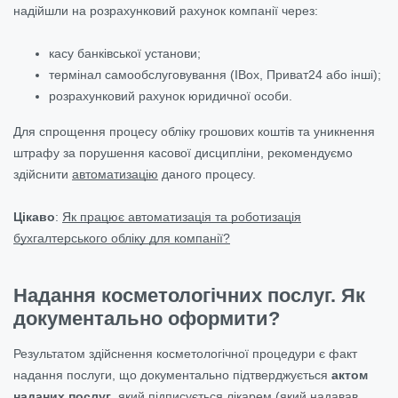
надійшли на розрахунковий рахунок компанії через:
касу банківської установи;
термінал самообслуговування (IBox, Приват24 або інші);
розрахунковий рахунок юридичної особи.
Для спрощення процесу обліку грошових коштів та уникнення
штрафу за порушення касової дисципліни, рекомендуємо
здійснити
автоматизацію
даного процесу.
Цікаво
:
Як працює автоматизація та роботизація
бухгалтерського обліку для компанії?
Надання косметологічних послуг. Як
документально оформити?
Результатом здійснення косметологічної процедури є факт
надання послуги, що документально підтверджується
актом
наданих послуг
, який підписується лікарем (який надавав