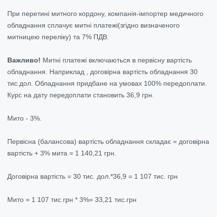
При перетині митного кордону, компанія-імпортер медичного
обладнання сплачує митні платежі(згідно визначеного
митницею переліку) та 7% ПДВ.
Важливо!
Митні платежі включаються в первісну вартість
обладнання. Наприклад , договірна вартість обладнання 30
тис.дол. Обладнання придбане на умовах 100% передоплати.
Курс на дату передоплати становить 36,9 грн.
Мито - 3%.
Первісна (балансова) вартість обладнання складає = договірна
вартість + 3% мита = 1 140,21 грн.
Договірна вартість = 30 тис. дол.*36,9 = 1 107 тис. грн
Мито = 1 107 тис.грн * 3%= 33,21 тис.грн