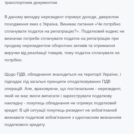
транспортним документом.
В даному випадку нерезидент отримує доходи, джерелом
походження яких є Україна. Виникає питання «Чи потрібно
сплачувати податок на репатріацію?». Податковий кодекс не
визначає потреби сплачувати податок на репатріацію при
продажу нерезидентом оборотних активів та отримання
виручки від реалізації товарів, тому податок сплачувати не
потрібно.
Щодо ПДВ, обладнання знаходиться на території України, і
підпадає під загальні принципи оподатковуваних ПДВ
операцій. Але, враховуючи, що постачальник - нерезидент,
який не має змоги виписати і зареєструвати податкову
накладну - покупець обладнання не отримує податковий
кредит. В цій ситуації покупець-резидент не зобов’язаний
визнавати податкові зобов’язання з одночасним визнанням
податкового кредиту.