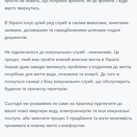
просто не знають, що потрібно зробити, як це зробити, і куди
варто звернутись.
В Україні існує цілий ряд служб зі своїми вимогами, анкетами-
заявами, договорами та передбаченими шляхами подачі
документів.
Не підключатися до комунальних служб - неможливо. Це
процес, який має пройти кожний власник житла в Україні.
Інакше дуже швидко виникнуть проблеми з поданням до житла
потрібних для життя води, опалення та енергії. До того ж
почнуться санкції з боку комунальних служб, що обслуговують
будинок та прилеглу територію.
Сьогодні ми розкажемо як саме на практиці підключити до
вашої нової квартири воду, електроенергію та інші комунальні
послуги, аби закінчити процес її придбання та мати можливість
проживати в новому житлі з комфортом.