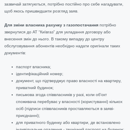
зазвичай затягуються, потрібно постійно про себе нагадувати,
щоб якось пришвидшити розгляд заяв.
Для зміни власника рахунку з газопостачання
потрібно
звернутися до АТ “Київгаз” для укладання договору або
внесення змін до нього. В такому випадку до центру
обслуговування абонентів необхідно надати оригінали таких
документів:
паспорт власника;
ідентифікаційний номер;
документ, що підтверджує право власності на квартиру,
приватний будинок;
письмова згода співвласників у разі, коли об'єкт
споживача перебуває у власності (користуванні) кількох
осіб (підписи співвласників проставляються в заяві-
приєднанні);
для приватного будинку або квартири, де встановлено
індивідуальне опалення - технічний паспорт на будинок;