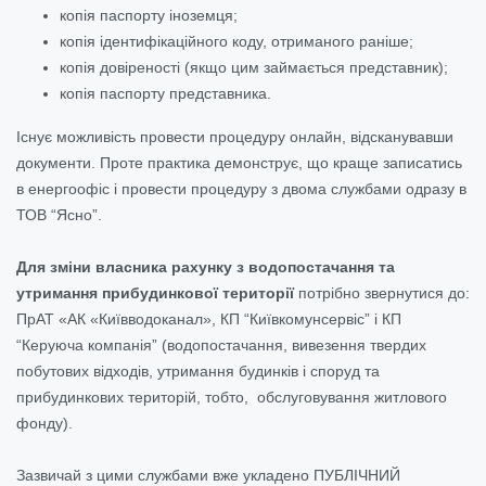
копія паспорту іноземця;
копія ідентифікаційного коду, отриманого раніше;
копія довіреності (якщо цим займається представник);
копія паспорту представника.
Існує можливість провести процедуру онлайн, відсканувавши
документи. Проте практика демонструє, що краще записатись
в енергоофіс і провести процедуру з двома службами одразу в
ТОВ “Ясно”.
Для зміни власника рахунку з водопостачання та
утримання прибудинкової території
потрібно звернутися до:
ПрАТ «АК «Київводоканал»
, КП “Київкомунсервіс” і КП
“Керуюча компанія” (водопостачання, вивезення твердих
побутових відходів,
утримання будинків і споруд та
прибудинкових територій, тобто,
обслуговування житлового
фонду).
Зазвичай з цими службами вже укладено ПУБЛІЧНИЙ