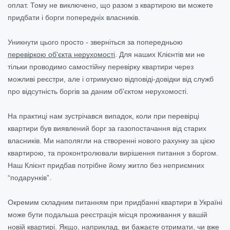
оплат. Тому не виключено, що разом з квартирою ви можете
придбати і борги попередніх власників.
Уникнути цього просто - зверніться за попередньою
перевіркою об'єкта нерухомості
. Для наших Клієнтів ми не
тільки проводимо самостійну перевірку квартири через
можливі реєстри, але і отримуємо відповіді-довідки від служб
про відсутність боргів за даним об'єктом нерухомості.
На практиці нам зустрічався випадок, коли при перевірці
квартири був виявлений борг за газопостачання від старих
власників. Ми наполягли на створенні нового рахунку за цією
квартирою, та проконтролювали вирішення питання з боргом.
Наш Клієнт придбав потрібне йому житло без неприємних
“подарунків”.
Окремим складним питанням при придбанні квартири в Україні
може бути подальша реєстрація місця проживання у вашій
новій квартирі. Якщо, наприклад, ви бажаєте отримати, чи вже