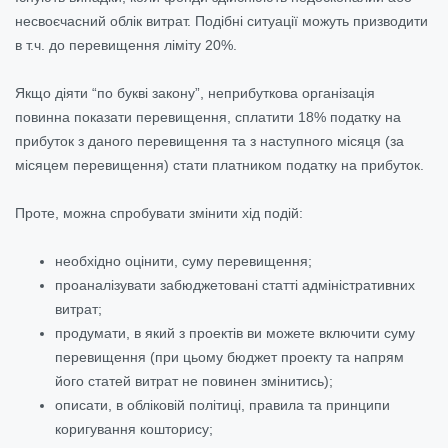
несвоєчасний облік витрат. Подібні ситуації можуть призводити
в т.ч. до перевищення ліміту 20%.
Якщо діяти “по букві закону”, неприбуткова організація
повинна показати перевищення, сплатити 18% податку на
прибуток з даного перевищення та з наступного місяця (за
місяцем перевищення) стати платником податку на прибуток.
Проте, можна спробувати змінити хід подій:
необхідно оцінити, суму перевищення;
проаналізувати забюджетовані статті адміністративних
витрат;
продумати, в який з проектів ви можете включити суму
перевищення (при цьому бюджет проекту та напрям
його статей витрат не повинен змінитись);
описати, в обліковій політиці, правила та принципи
коригування кошторису;