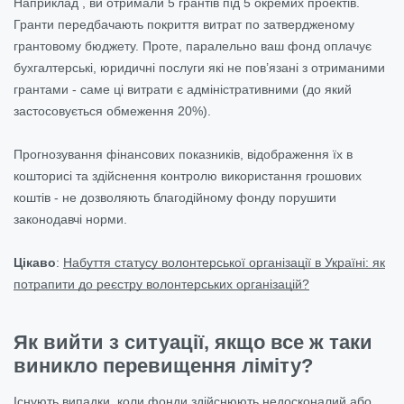
Наприклад , ви отримали 5 грантів під 5 окремих проектів.
Гранти передбачають покриття витрат по затвердженому
грантовому бюджету. Проте, паралельно ваш фонд оплачує
бухгалтерські, юридичні послуги які не пов’язані з отриманими
грантами - саме ці витрати є адміністративними (до який
застосовується обмеження 20%).
Прогнозування фінансових показників, відображення їх в
кошторисі та здійснення контролю використання грошових
коштів - не дозволяють благодійному фонду порушити
законодавчі норми.
Цікаво
:
Набуття статусу волонтерської організації в Україні: як
потрапити до реєстру волонтерських організацій?
Як вийти з ситуації, якщо все ж таки
виникло перевищення ліміту?
Існують випадки, коли фонди здійснюють недосконалий або