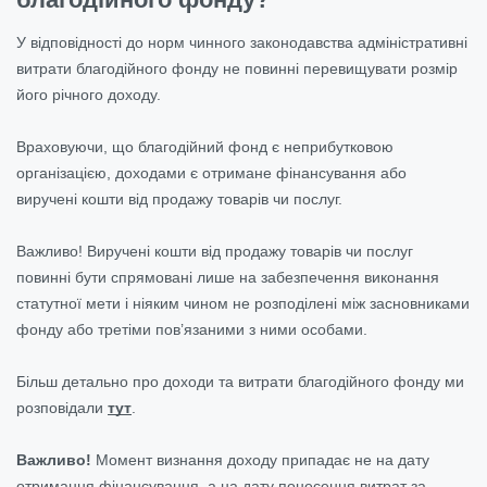
У відповідності до норм чинного законодавства адміністративні
витрати благодійного фонду не повинні перевищувати розмір
його річного доходу.
Враховуючи, що благодійний фонд є неприбутковою
організацією, доходами є отримане фінансування або
виручені кошти від продажу товарів чи послуг.
Важливо! Виручені кошти від продажу товарів чи послуг
повинні бути спрямовані лише на забезпечення виконання
статутної мети і ніяким чином не розподілені між засновниками
фонду або третіми пов’язаними з ними особами.
Більш детально про доходи та витрати благодійного фонду ми
розповідали
тут
.
Важливо!
Момент визнання доходу припадає не на дату
отримання фінансування, а на дату понесення витрат за